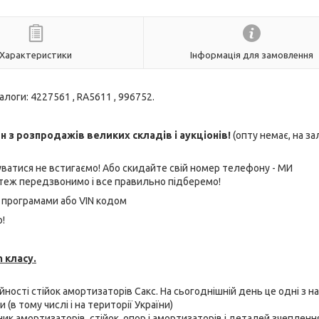
Характеристики
Інформація для замовлення
алоги: 4227561 , RA5611 , 996752.
з розпродажів великих складів і аукціонів!
(опту немає, на з
ватися не встигаємо! Або скидайте свій номер телефону - МИ
еж передзвонимо і все правильно підберемо!
 програмами або VIN кодом
!
 класу.
ійності стійок амортизаторів Сакс. На сьогоднішній день це одні з н
(в тому числі і на території України)
бник амортизаторів, стійок, опор і амортизаторів і деталей зчепленн