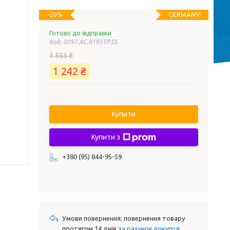
GERMANY!
–20%
Готово до відправки
Код:
0097.AC.R193TP.SS
1 553 ₴
1 242 ₴
Купити
Купити з
+380 (95) 844-95-59
повернення товару
протягом 14 днів
за рахунок покупця