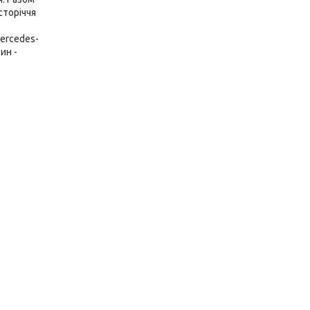
сторіччя
ercedes-
ин -