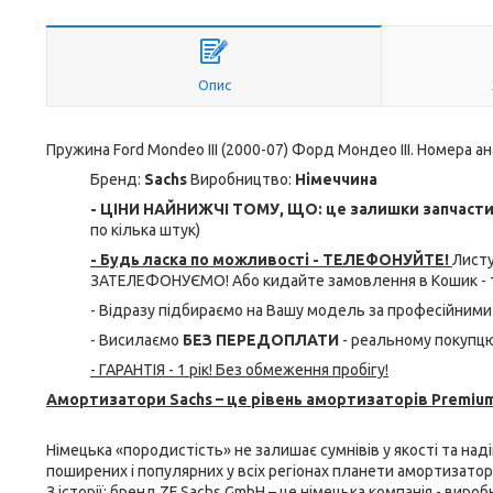
Опис
Пружина Ford Mondeo III (2000-07) Форд Мондео III. Номера ан
Бренд:
Sachs
Виробництво:
Німеччина
- ЦІНИ НАЙНИЖЧІ ТОМУ, ЩО: це залишки запчастин 
по кілька штук)
- Будь ласка по можливості - ТЕЛЕФОНУЙТЕ!
Листу
ЗАТЕЛЕФОНУЄМО! Або кидайте замовлення в Кошик - т
- Відразу підбираємо на Вашу модель за професійними
- Висилаємо
БЕЗ ПЕРЕДОПЛАТИ
- реальному покупцю
- ГАРАНТІЯ - 1 рік! Без обмеження пробігу!
Амортизатори Sachs – це рівень амортизаторів Premium
Німецька «породистість» не залишає сумнівів у якості та над
поширених і популярних у всіх регіонах планети амортизатори 
З історії: бренд ZF Sachs GmbH – це німецька компанія - виро