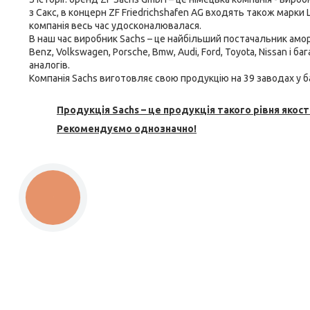
з Сакс, в концерн ZF Friedrichshafen AG входять також марки L
компанія весь час удосконалювалася.
В наш час виробник Sachs – це найбільший постачальник
амор
Benz, Volkswagen, Porsche, Bmw, Audi, Ford, Toyota, Nissan і 
аналогів.
Компанія Sachs виготовляє свою продукцію на 39 заводах у ба
Продукція Sachs – це продукція такого рівня якості
Рекомендуємо однозначно!
КНОПКА
ЗВ'ЯЗКУ