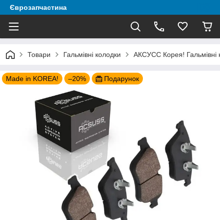
Єврозапчастина
Товари
Гальмівні колодки
АКСУСС Корея! Гальмівні 
Made in KOREA!
–20%
Подарунок