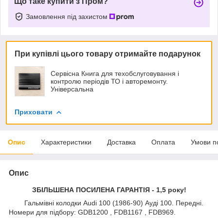
Що таке купити з Пром?
Замовлення під захистом
При купівлі цього товару отримайте подарунок
Сервісна Книга для техобслуговування і
контролю періодів ТО і авторемонту.
Універсальна
Приховати
Опис
Характеристики
Доставка
Оплата
Умови п
Опис
ЗБІЛЬШЕНА ПОСИЛЕНА ГАРАНТІЯ - 1,5 року!
Гальмівні колодки Audi 100 (1986-90) Ауді 100. Передні.
Номери для підбору: GDB1200 , FDB1167 , FDB969.