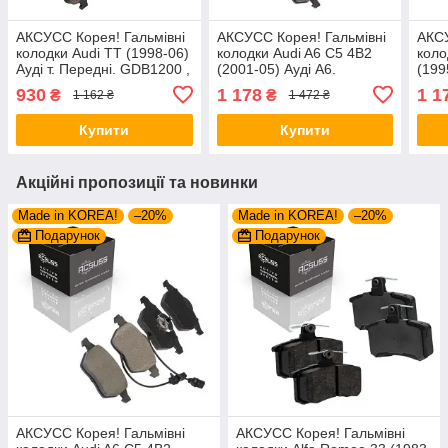
АКСУСС Корея! Гальмівні
АКСУСС Корея! Гальмівні
АКСУ
колодки Audi TT (1998-06)
колодки Audi A6 С5 4B2
коло
Ауді т. Передні. GDB1200 ,
(2001-05) Ауді А6.
(199
FDB1167 , FDB969
Передні. З датчиками!
Пере
930
1 178
1 1
₴
₴
1 162 ₴
1 472 ₴
GDB1307 , GDB1488 ,
GDB1
FDB1323 , FDB1717 ,
FDB1
Купити
Купити
Акційні пропозиції та новинки
Made in KOREA!
–20%
Made in KOREA!
–20%
Подарунок
Подарунок
АКСУСС Корея! Гальмівні
АКСУСС Корея! Гальмівні