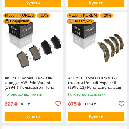
Купити
Купити
Made in KOREA!
–20%
Made in KOREA!
–20%
Подарунок
Подарунок
АКСУСС Корея! Гальмівні
АКСУСС Корея! Гальмівні
колодки VW Polo Variant
колодки Renault Espace III
(1994-) Фольксваген Поло
(1996-11) Рено Еспейс. Задні.
Варіант. Задні. GDB1330 ,
Барабан. GS8635 , FSB567
Готово до відправки
Готово до відправки
FDB1083 , FDB1491 ,
FDB4260
697
875
₴
₴
871 ₴
1 094 ₴
Купити
Купити