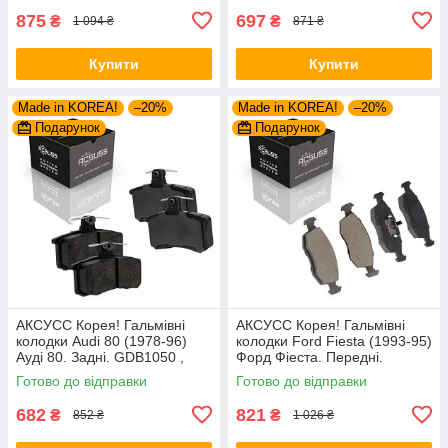
875
697
₴
₴
1 094 ₴
871 ₴
Купити
Купити
Made in KOREA!
–20%
Made in KOREA!
–20%
Подарунок
Подарунок
АКСУСС Корея! Гальмівні
АКСУСС Корея! Гальмівні
колодки Audi 80 (1978-96)
колодки Ford Fiesta (1993-95)
Ауді 80. Задні. GDB1050 ,
Форд Фіеста. Передні.
FDB222
GDB371 , TAR579 , TAR276
Готово до відправки
Готово до відправки
682
821
₴
₴
852 ₴
1 026 ₴