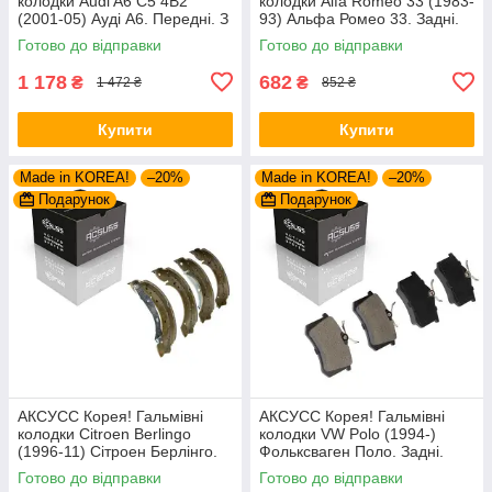
колодки Audi A6 С5 4B2
колодки Alfa Romeo 33 (1983-
(2001-05) Ауді А6. Передні. З
93) Альфа Ромео 33. Задні.
датчиками! GDB1307 ,
GDB1050 , FDB222
Готово до відправки
Готово до відправки
GDB1488 , FDB1323 ,
FDB1717 ,
1 178
682
₴
₴
1 472 ₴
852 ₴
Купити
Купити
Made in KOREA!
–20%
Made in KOREA!
–20%
Подарунок
Подарунок
АКСУСС Корея! Гальмівні
АКСУСС Корея! Гальмівні
колодки Citroen Berlingo
колодки VW Polo (1994-)
(1996-11) Сітроен Берлінго.
Фольксваген Поло. Задні.
Задні. Барабан. GS8635 ,
GDB1330 , FDB1083 ,
Готово до відправки
Готово до відправки
FSB567
FDB1491 , FDB4260