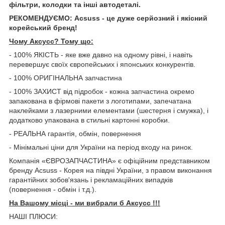
фільтри, колодки та інші автодеталі.
РЕКОМЕНДУЄМО: Acsuss - це дуже серйозний і якісний
корейський бренд!
Чому Aксусс? Тому що:
- 100% ЯКІСТЬ - яке вже давно на одному рівні, і навіть
перевершує своїх європейських і японських конкурентів.
- 100% ОРИГІНАЛЬНА запчастина
- 100% ЗАХИСТ від підробок - кожна запчастина окремо
запакована в фірмові пакети з логотипами, запечатана
наклейками з лазерними елементами (шестерня і смужка), і
додатково упакована в стильні картонні коробки.
- РЕАЛЬНА гарантія, обмін, повернення
- Мінімальні ціни для України на період входу на ринок.
Компанія «ЄВРОЗАПЧАСТИНА» є офіційним представником
бренду Acsuss - Корея на півдні України, з правом виконання
гарантійних зобов'язань і рекламаційних випадків
(повернення - обмін і т.д.).
На Вашому місці - ми вибрали б Aксусс !!!
НАШІ ПЛЮСИ: