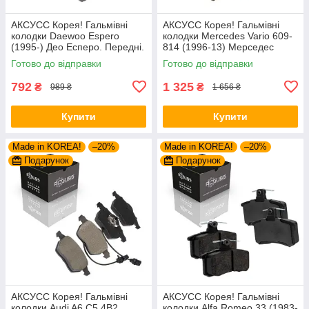
АКСУСС Корея! Гальмівні
АКСУСС Корея! Гальмівні
колодки Daewoo Espero
колодки Mercedes Vario 609-
(1995-) Део Есперо. Передні.
814 (1996-13) Мерседес
GDB951 , FSL584
Варіо. Задні. GDB1695 ,
Готово до відправки
Готово до відправки
FVR1522 , GDB5050
792
1 325
₴
₴
989 ₴
1 656 ₴
Купити
Купити
Made in KOREA!
–20%
Made in KOREA!
–20%
Подарунок
Подарунок
АКСУСС Корея! Гальмівні
АКСУСС Корея! Гальмівні
колодки Audi A6 С5 4B2
колодки Alfa Romeo 33 (1983-