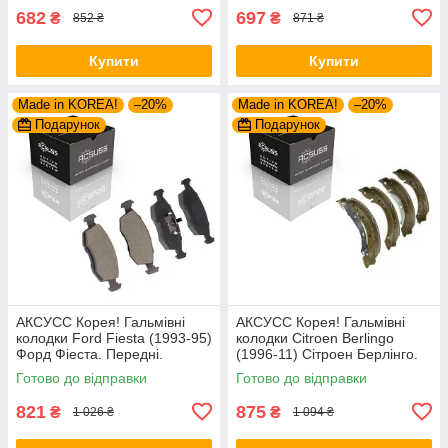
682
697
₴
₴
852 ₴
871 ₴
Купити
Купити
Made in KOREA!
–20%
Made in KOREA!
–20%
Подарунок
Подарунок
АКСУСС Корея! Гальмівні
АКСУСС Корея! Гальмівні
колодки Ford Fiesta (1993-95)
колодки Citroen Berlingo
Форд Фіеста. Передні.
(1996-11) Сітроен Берлінго.
GDB371 , TAR579 , TAR276
Задні. Барабан. GS8635 ,
Готово до відправки
Готово до відправки
FSB567
821
875
₴
₴
1 026 ₴
1 094 ₴