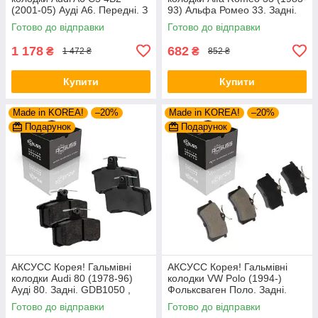
(2001-05) Ауді А6. Передні. З
93) Альфа Ромео 33. Задні.
датчиками! GDB1307 ,
GDB1050 , FDB222
Готово до відправки
Готово до відправки
GDB1488 , FDB1323 ,
FDB1717 ,
1 178
682
₴
₴
1 472 ₴
852 ₴
Купити
Купити
Made in KOREA!
–20%
Made in KOREA!
–20%
Подарунок
Подарунок
АКСУСС Корея! Гальмівні
АКСУСС Корея! Гальмівні
колодки Audi 80 (1978-96)
колодки VW Polo (1994-)
Ауді 80. Задні. GDB1050 ,
Фольксваген Поло. Задні.
FDB222
GDB1330 , FDB1083 ,
Готово до відправки
Готово до відправки
FDB1491 , FDB4260