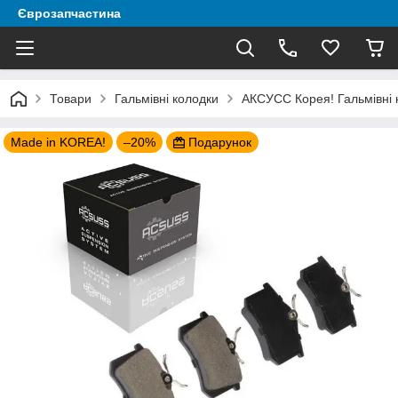
Єврозапчастина
Товари
Гальмівні колодки
АКСУСС Корея! Гальмівні ко
Made in KOREA!
–20%
Подарунок