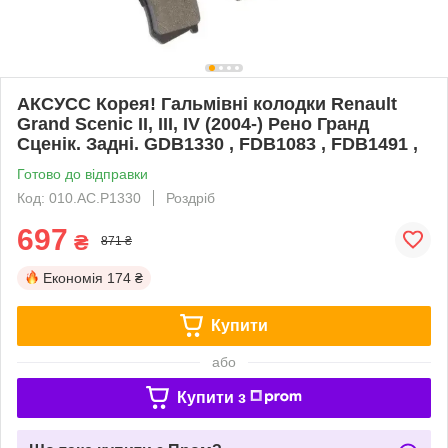
АКСУСС Корея! Гальмівні колодки Renault
Grand Scenic II, III, IV (2004-) Рено Гранд
Сценік. Задні. GDB1330 , FDB1083 , FDB1491 ,
Готово до відправки
Код: 010.AC.P1330
Роздріб
697
₴
871 ₴
Економія
174 ₴
Купити
або
Купити з