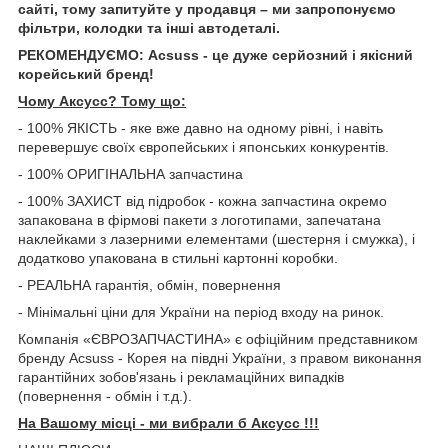
сайті, тому запитуйте у продавця – ми запропонуємо
фільтри, колодки та інші автодеталі.
РЕКОМЕНДУЄМО: Acsuss - це дуже серйозний і якісний
корейський бренд!
Чому Aксусс? Тому що:
- 100% ЯКІСТЬ - яке вже давно на одному рівні, і навіть
перевершує своїх європейських і японських конкурентів.
- 100% ОРИГІНАЛЬНА запчастина
- 100% ЗАХИСТ від підробок - кожна запчастина окремо
запакована в фірмові пакети з логотипами, запечатана
наклейками з лазерними елементами (шестерня і смужка), і
додатково упакована в стильні картонні коробки.
- РЕАЛЬНА гарантія, обмін, повернення
- Мінімальні ціни для України на період входу на ринок.
Компанія «ЄВРОЗАПЧАСТИНА» є офіційним представником
бренду Acsuss - Корея на півдні України, з правом виконання
гарантійних зобов'язань і рекламаційних випадків
(повернення - обмін і т.д.).
На Вашому місці - ми вибрали б Aксусс !!!