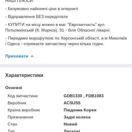
НАШІ ПЛЮСИ:
- Безумовно найнижчі ціни в інтернеті
- Відправлення БЕЗ передплати
- КУПИТИ на місці можно в маг. "Еврозапчасть" вул.
Потьомкінській (К. Маркса), 91 - біля Обласної лікарні.
- Передамо маршруткою по Херсонській області, в м Миколаїв
і Одеса - отримаєте запчастину через кілька годин.
Приховати
Характеристики
Основні
Код запчастини
GDB1330 , FDB1083
Виробник
ACSUSS
Країна виробник
Південна Корея
Призначення
Задні колеса
Стан
Новий
Тип
Дискові