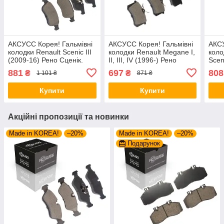
АКСУСС Корея! Гальмівні
АКСУСС Корея! Гальмівні
АКСУ
колодки Renault Scenic III
колодки Renault Megane I,
коло
(2009-16) Рено Сценік.
II, III, IV (1996-) Рено
Scen
Передні. GDB1789 ,
Меган. Задні. GDB1330 ,
Гран
881
697
808
₴
₴
1 101 ₴
871 ₴
FDB4180
FDB1083 , FDB1491 ,
GDB
FDB4260
Купити
Купити
Акційні пропозиції та новинки
Made in KOREA!
–20%
Made in KOREA!
–20%
Подарунок