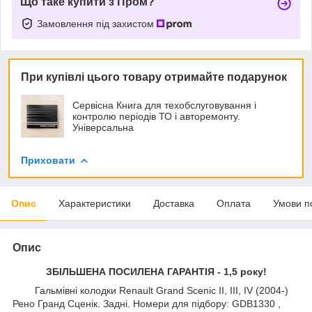
Що таке купити з Пром?
Замовлення під захистом
При купівлі цього товару отримайте подарунок
Сервісна Книга для техобслуговування і
контролю періодів ТО і авторемонту.
Універсальна
Приховати
Опис
Характеристики
Доставка
Оплата
Умови п
Опис
ЗБІЛЬШЕНА ПОСИЛЕНА ГАРАНТІЯ - 1,5 року!
Гальмівні колодки Renault Grand Scenic II, III, IV (2004-)
Рено Гранд Сценік. Задні. Номери для підбору: GDB1330 ,