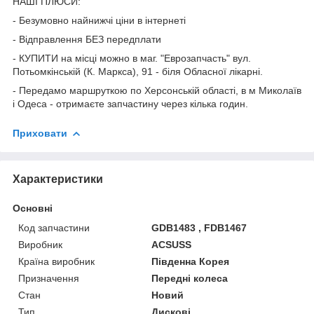
НАШІ ПЛЮСИ:
- Безумовно найнижчі ціни в інтернеті
- Відправлення БЕЗ передплати
- КУПИТИ на місці можно в маг. "Еврозапчасть" вул.
Потьомкінській (К. Маркса), 91 - біля Обласної лікарні.
- Передамо маршруткою по Херсонській області, в м Миколаїв
і Одеса - отримаєте запчастину через кілька годин.
Приховати
Характеристики
Основні
Код запчастини
GDB1483 , FDB1467
Виробник
ACSUSS
Країна виробник
Південна Корея
Призначення
Передні колеса
Стан
Новий
Тип
Дискові