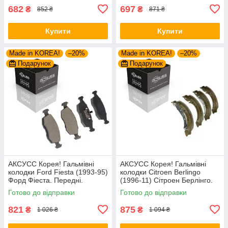
682
697
₴
₴
852 ₴
871 ₴
Купити
Купити
Made in KOREA!
–20%
Made in KOREA!
–20%
Подарунок
Подарунок
АКСУСС Корея! Гальмівні
АКСУСС Корея! Гальмівні
колодки Ford Fiesta (1993-95)
колодки Citroen Berlingo
Форд Фіеста. Передні.
(1996-11) Сітроен Берлінго.
GDB371 , TAR579 , TAR276
Задні. Барабан. GS8635 ,
Готово до відправки
Готово до відправки
FSB567
821
875
₴
₴
1 026 ₴
1 094 ₴