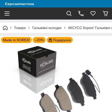
Єврозапчастина
Товари
Гальмівні колодки
АКСУСС Корея! Гальмівні 
Made in KOREA!
–20%
Подарунок