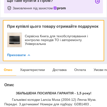
Що таке купити з Пром?
Замовлення під захистом
При купівлі цього товару отримайте подарунок
Сервісна Книга для техобслуговування і
контролю періодів ТО і авторемонту.
Універсальна
Приховати
Опис
Характеристики
Доставка
Оплата
Умови п
Опис
ЗБІЛЬШЕНА ПОСИЛЕНА ГАРАНТІЯ - 1,5 року!
Гальмівні колодки Lancia Musa (2004-12) Лянча Муза.
Передні. З датчиками! Номери для підбору: GDB1483 ,