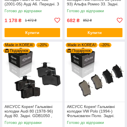
(2001-05) Ауді А6. Передні. З
93) Альфа Ромео 33. Задні.
датчиками! GDB1307 ,
GDB1050 , FDB222
Готово до відправки
Готово до відправки
GDB1488 , FDB1323 ,
FDB1717 ,
1 178
682
₴
₴
1 472 ₴
852 ₴
Купити
Купити
Made in KOREA!
–20%
Made in KOREA!
–20%
Подарунок
Подарунок
АКСУСС Корея! Гальмівні
АКСУСС Корея! Гальмівні
колодки Audi 80 (1978-96)
колодки VW Polo (1994-)
Ауді 80. Задні. GDB1050 ,
Фольксваген Поло. Задні.
FDB222
GDB1330 , FDB1083 ,
Готово до відправки
Готово до відправки
FDB1491 , FDB4260