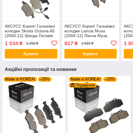
АКСУСС Корея! Гальмівні
АКСУСС Корея! Гальмівні
АКСУ
колодки Skoda Octavia A5
колодки Lancia Musa
коло
(2004-12) Шкода Октавія
(2004-12) Лянча Муза.
(200
А5. Передні. З датчиками!
Передні. GDB1464 ,
Задн
1 034
817
1 0
₴
₴
1 292 ₴
1 022 ₴
GDB1809 , FDB4223
FDB5028 , FDB1476
FSB6
Купити
Купити
Акційні пропозиції та новинки
Made in KOREA!
–20%
Made in KOREA!
–20%
Подарунок