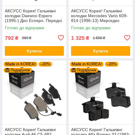
АКСУСС Корея! Гальмівні
АКСУСС Корея! Гальмівні
колодки Daewoo Espero
колодки Mercedes Vario 609-
(1995-) Део Есперо. Передні.
814 (1996-13) Мерседес
GDB951 , FSL584
Варіо. Задні. GDB1695 ,
Готово до відправки
Готово до відправки
FVR1522 , GDB5050
792
1 325
₴
₴
989 ₴
1 656 ₴
Купити
Купити
Made in KOREA!
–20%
Made in KOREA!
–20%
Подарунок
Подарунок
АКСУСС Корея! Гальмівні
АКСУСС Корея! Гальмівні
колодки Audi A6 С5 4B2
колодки Alfa Romeo 33 (1983-