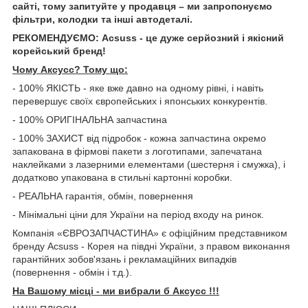
сайті, тому запитуйте у продавця – ми запропонуємо
фільтри, колодки та інші автодеталі.
РЕКОМЕНДУЄМО: Acsuss - це дуже серйозний і якісний
корейський бренд!
Чому Aксусс? Тому що:
- 100% ЯКІСТЬ - яке вже давно на одному рівні, і навіть
перевершує своїх європейських і японських конкурентів.
- 100% ОРИГІНАЛЬНА запчастина
- 100% ЗАХИСТ від підробок - кожна запчастина окремо
запакована в фірмові пакети з логотипами, запечатана
наклейками з лазерними елементами (шестерня і смужка), і
додатково упакована в стильні картонні коробки.
- РЕАЛЬНА гарантія, обмін, повернення
- Мінімальні ціни для України на період входу на ринок.
Компанія «ЄВРОЗАПЧАСТИНА» є офіційним представником
бренду Acsuss - Корея на півдні України, з правом виконання
гарантійних зобов'язань і рекламаційних випадків
(повернення - обмін і т.д.).
На Вашому місці - ми вибрали б Aксусс !!!