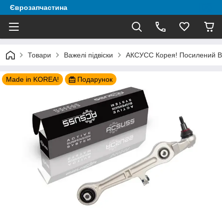
Єврозапчастина
Товари
Важелі підвіски
АКСУСС Корея! Посилений Важ
Made in KOREA!
Подарунок