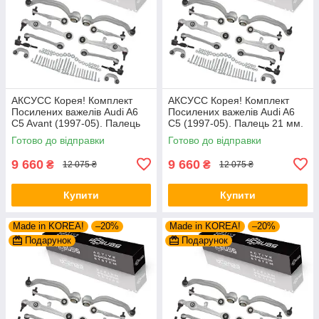
АКСУСС Корея! Комплект
АКСУСС Корея! Комплект
Посилених важелів Audi A6
Посилених важелів Audi A6
C5 Avant (1997-05). Палець
C5 (1997-05). Палець 21 мм.
21 мм. 27421 01 ,
27421 01 , 8D0498998B ,
Готово до відправки
Готово до відправки
8D0498998B ,
1160500029/HD
1160500029/HD
9 660
9 660
₴
₴
12 075 ₴
12 075 ₴
Купити
Купити
Made in KOREA!
–20%
Made in KOREA!
–20%
Подарунок
Подарунок