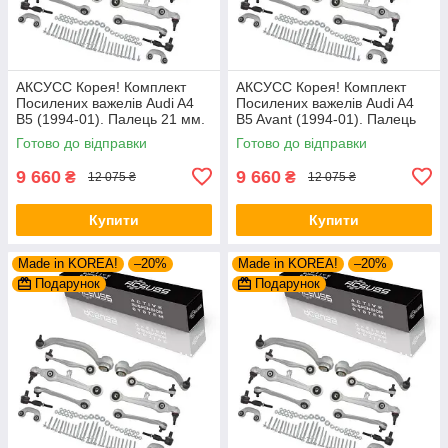
АКСУСС Корея! Комплект
АКСУСС Корея! Комплект
Посилених важелів Audi A4
Посилених важелів Audi A4
B5 (1994-01). Палець 21 мм.
B5 Avant (1994-01). Палець
27421 01 , 8D0498998B ,
21 мм. 27421 01 ,
Готово до відправки
Готово до відправки
1160500029/HD
8D0498998B ,
1160500029/HD
9 660
9 660
₴
₴
12 075 ₴
12 075 ₴
Купити
Купити
Made in KOREA!
–20%
Made in KOREA!
–20%
Подарунок
Подарунок