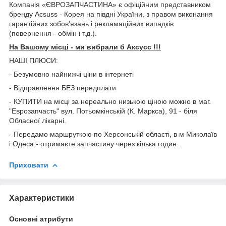
Компанія «ЄВРОЗАПЧАСТИНА» є офіційним представником
бренду Acsuss - Корея на півдні України, з правом виконання
гарантійних зобов'язань і рекламаційних випадків
(повернення - обмін і т.д.).
На Вашому місці - ми вибрали б Aксусс !!!
НАШІ ПЛЮСИ:
- Безумовно найнижчі ціни в інтернеті
- Відправлення БЕЗ передплати
- КУПИТИ на місці за нереально низькою ціною можно в маг.
"Еврозапчасть" вул. Потьомкінській (К. Маркса), 91 - біля
Обласної лікарні.
- Передамо маршруткою по Херсонській області, в м Миколаїв
і Одеса - отримаєте запчастину через кілька годин.
Приховати
Характеристики
Основні атрибути