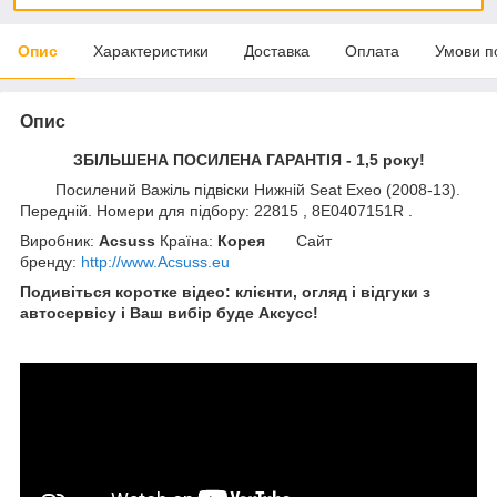
Опис
Характеристики
Доставка
Оплата
Умови п
Опис
ЗБІЛЬШЕНА ПОСИЛЕНА ГАРАНТІЯ - 1,5 року!
Посилений Важіль підвіски Нижній Seat Exeo (2008-13).
Передній. Номери для підбору: 22815 , 8E0407151R .
Виробник:
Acsuss
Країна:
Корея
Сайт
бренду
:
http://www.Acsuss.eu
Подивіться коротке відео: клієнти, огляд і відгуки з
автосервісу і Ваш вибір буде Aксусс!