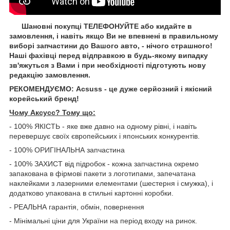
Шановні покупці ТЕЛЕФОНУЙТЕ або кидайте в
замовлення, і навіть якщо Ви не впевнені в правильному
виборі запчастини до Вашого авто, - нічого страшного!
Наші фахівці перед відправкою в будь-якому випадку
зв'яжуться з Вами і при необхідності підготують нову
редакцію замовлення.
РЕКОМЕНДУЄМО: Acsuss - це дуже серйозний і якісний
корейський бренд!
Чому Aксусс? Тому що:
- 100% ЯКІСТЬ - яке вже давно на одному рівні, і навіть
перевершує своїх європейських і японських конкурентів.
- 100% ОРИГІНАЛЬНА запчастина
- 100% ЗАХИСТ від підробок - кожна запчастина окремо
запакована в фірмові пакети з логотипами, запечатана
наклейками з лазерними елементами (шестерня і смужка), і
додатково упакована в стильні картонні коробки.
- РЕАЛЬНА гарантія, обмін, повернення
- Мінімальні ціни для України на період входу на ринок.