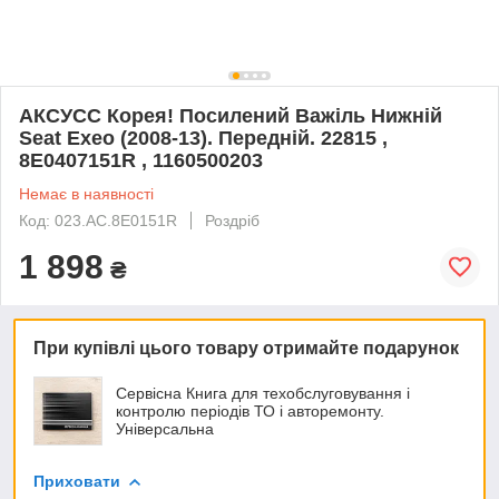
АКСУСС Корея! Посилений Важіль Нижній
Seat Exeo (2008-13). Передній. 22815 ,
8E0407151R , 1160500203
Немає в наявності
Код: 023.AC.8E0151R
Роздріб
1 898
₴
При купівлі цього товару отримайте подарунок
Сервісна Книга для техобслуговування і
контролю періодів ТО і авторемонту.
Універсальна
Приховати