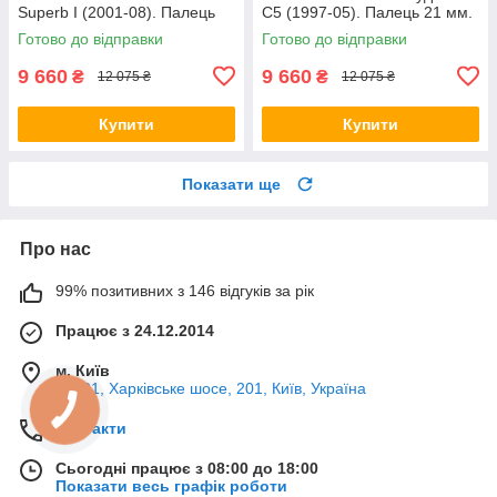
Superb I (2001-08). Палець
С5 (1997-05). Палець 21 мм.
21 мм. 27421 01 ,
27421 01 , 8D0498998B ,
Готово до відправки
Готово до відправки
8D0498998B ,
1160500029/HD
1160500029/HD
9 660
9 660
₴
₴
12 075 ₴
12 075 ₴
Купити
Купити
Показати ще
Про нас
99% позитивних з 146 відгуків за рік
Працює з 24.12.2014
м. Київ
02121, Харківське шосе, 201, Київ, Україна
Контакти
Сьогодні працює з 08:00 до 18:00
Показати весь графік роботи