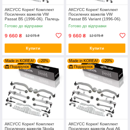
АКСУСС Корея! Комплект
АКСУСС Корея! Комплект
Посилених важелів VW
Посилених важелів VW
Passat B5 (1996-06). Палець
Passat B5 Variant (1996-06).
21 мм. 27421 01 ,
Палець 21 мм. 27421 01 ,
Готово до відправки
Готово до відправки
8D0498998B ,
8D0498998B ,
1160500029/HD
1160500029/HD
9 660
9 660
₴
₴
12 075 ₴
12 075 ₴
Купити
Купити
Made in KOREA!
–20%
Made in KOREA!
–20%
Подарунок
Подарунок
АКСУСС Корея! Комплект
АКСУСС Корея! Комплект
Посилених важелів Skoda
Посилених важелів Ауді А6