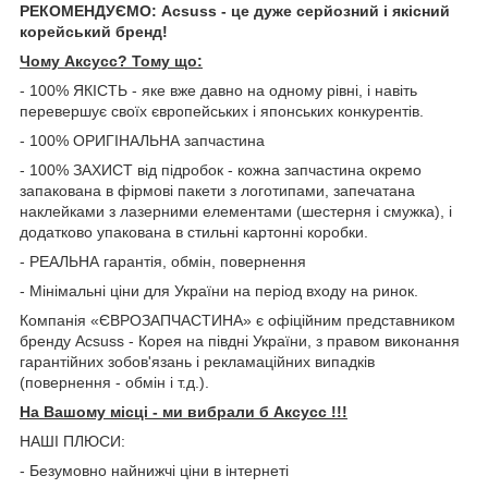
РЕКОМЕНДУЄМО: Acsuss - це дуже серйозний і якісний
корейський бренд!
Чому Aксусс? Тому що:
- 100% ЯКІСТЬ - яке вже давно на одному рівні, і навіть
перевершує своїх європейських і японських конкурентів.
- 100% ОРИГІНАЛЬНА запчастина
- 100% ЗАХИСТ від підробок - кожна запчастина окремо
запакована в фірмові пакети з логотипами, запечатана
наклейками з лазерними елементами (шестерня і смужка), і
додатково упакована в стильні картонні коробки.
- РЕАЛЬНА гарантія, обмін, повернення
- Мінімальні ціни для України на період входу на ринок.
Компанія «ЄВРОЗАПЧАСТИНА» є офіційним представником
бренду Acsuss - Корея на півдні України, з правом виконання
гарантійних зобов'язань і рекламаційних випадків
(повернення - обмін і т.д.).
На Вашому місці - ми вибрали б Aксусс !!!
НАШІ ПЛЮСИ:
- Безумовно найнижчі ціни в інтернеті