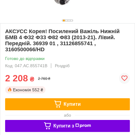
АКСУСС Корея! Посилений Важіль Нижній
БМВ 4 Ф32 Ф33 Ф82 Ф83 (2013-21). Лівий.
Передній. 36939 01 , 31126855741 ,
3160500066/HD
Готово до відправки
Код: 047.AC.855741B
Роздріб
2 208
₴
2 760 ₴
Економія
552 ₴
Купити
або
Купити з