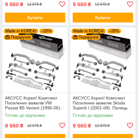
1160500029/HD
1160500029/HD
9 660
9 660
₴
₴
12 075 ₴
12 075 ₴
Купити
Купити
Made in KOREA!
–20%
Made in KOREA!
–20%
Подарунок
Подарунок
АКСУСС Корея! Комплект
АКСУСС Корея! Комплект
Посилених важелів VW
Посилених важелів Skoda
Passat B5 Variant (1996-06).
Superb I (2001-08). Палець
Палець 21 мм. 27421 01 ,
21 мм. 27421 01 ,
Готово до відправки
Готово до відправки
8D0498998B ,
8D0498998B ,
1160500029/HD
1160500029/HD
9 660
9 660
₴
₴
12 075 ₴
12 075 ₴