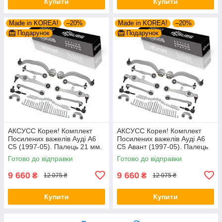
Купити
Купити
Made in KOREA!
–20%
Made in KOREA!
–20%
Подарунок
Подарунок
АКСУСС Корея! Комплект
АКСУСС Корея! Комплект
Посилених важелів Ауді А6
Посилених важелів Ауді А6
С5 (1997-05). Палець 21 мм.
С5 Авант (1997-05). Палець
27421 01 , 8D0498998B ,
21 мм. 27421 01 ,
Готово до відправки
Готово до відправки
1160500029/HD
8D0498998B ,
1160500029/HD
9 660
9 660
₴
₴
12 075 ₴
12 075 ₴
Купити
Купити