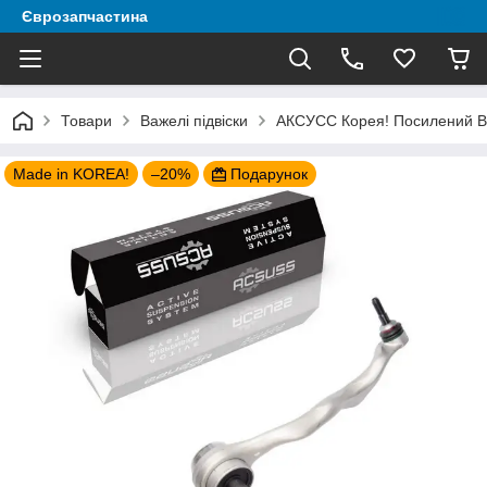
Єврозапчастина
Товари
Важелі підвіски
АКСУСС Корея! Посилений Ва
Made in KOREA!
–20%
Подарунок