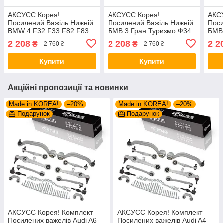
АКСУСС Корея!
АКСУСС Корея!
АКС
Посилений Важіль Нижній
Посилений Важіль Нижній
Поси
BMW 4 F32 F33 F82 F83
БМВ 3 Гран Туризмо Ф34
БМВ 
(2013-21). Лівий.
(2012-). Лівий. Передній.
19).
2 208
2 208
2 2
₴
₴
2 760 ₴
2 760 ₴
Передній. 36939 01 ,
36939 01 , 31126855741 ,
3693
31126855741 ,
3160500066/HD
316
Купити
Купити
3160500066/HD
Акційні пропозиції та новинки
Made in KOREA!
–20%
Made in KOREA!
–20%
Подарунок
Подарунок
АКСУСС Корея! Комплект
АКСУСС Корея! Комплект
Посилених важелів Audi A6
Посилених важелів Audi A4