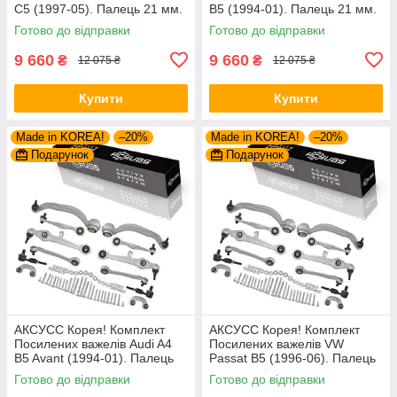
C5 (1997-05). Палець 21 мм.
B5 (1994-01). Палець 21 мм.
27421 01 , 8D0498998B ,
27421 01 , 8D0498998B ,
Готово до відправки
Готово до відправки
1160500029/HD
1160500029/HD
9 660
9 660
₴
₴
12 075 ₴
12 075 ₴
Купити
Купити
Made in KOREA!
–20%
Made in KOREA!
–20%
Подарунок
Подарунок
АКСУСС Корея! Комплект
АКСУСС Корея! Комплект
Посилених важелів Audi A4
Посилених важелів VW
B5 Avant (1994-01). Палець
Passat B5 (1996-06). Палець
21 мм. 27421 01 ,
21 мм. 27421 01 ,
Готово до відправки
Готово до відправки
8D0498998B ,
8D0498998B ,