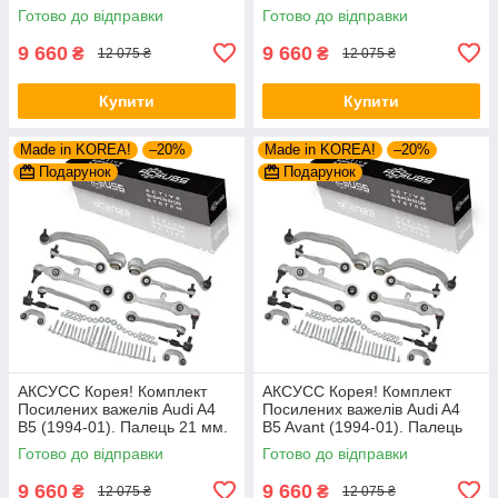
21 мм. 27421 01 ,
27421 01 , 8D0498998B ,
Готово до відправки
Готово до відправки
8D0498998B ,
1160500029/HD
1160500029/HD
9 660
9 660
₴
₴
12 075 ₴
12 075 ₴
Купити
Купити
Made in KOREA!
–20%
Made in KOREA!
–20%
Подарунок
Подарунок
АКСУСС Корея! Комплект
АКСУСС Корея! Комплект
Посилених важелів Audi A4
Посилених важелів Audi A4
B5 (1994-01). Палець 21 мм.
B5 Avant (1994-01). Палець
27421 01 , 8D0498998B ,
21 мм. 27421 01 ,
Готово до відправки
Готово до відправки
1160500029/HD
8D0498998B ,
1160500029/HD
9 660
9 660
₴
₴
12 075 ₴
12 075 ₴