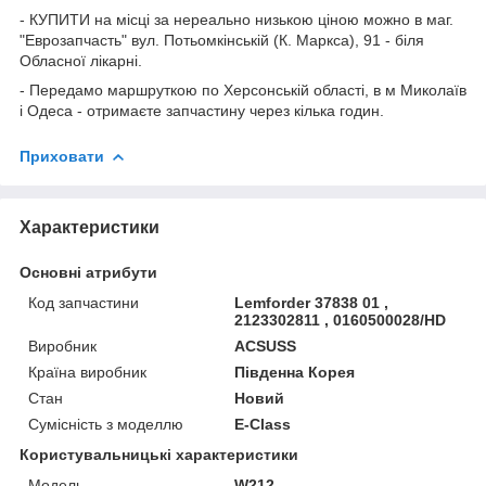
- КУПИТИ на місці за нереально низькою ціною можно в маг.
"Еврозапчасть" вул. Потьомкінській (К. Маркса), 91 - біля
Обласної лікарні.
- Передамо маршруткою по Херсонській області, в м Миколаїв
і Одеса - отримаєте запчастину через кілька годин.
Приховати
Характеристики
Основні атрибути
Код запчастини
Lemforder 37838 01 ,
2123302811 , 0160500028/HD
Виробник
ACSUSS
Країна виробник
Південна Корея
Стан
Новий
Сумісність з моделлю
E-Class
Користувальницькі характеристики
Мoдель
W212