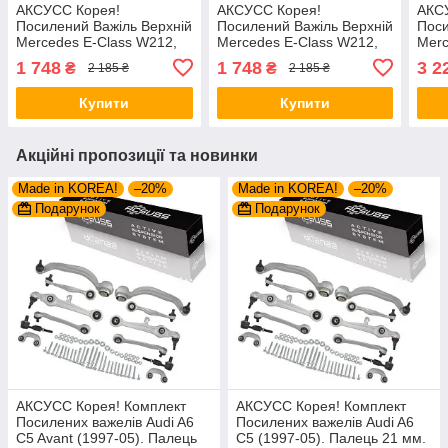
АКСУСС Корея!
АКСУСС Корея!
АКС
Посилений Важіль Верхній
Посилений Важіль Верхній
Поси
Mercedes E-Class W212,
Mercedes E-Class W212,
Merc
C207, A207 (2009-16).
C207, A207 (2009-16).
S212
1 748
1 748
3 2
₴
₴
2 185 ₴
2 185 ₴
Лівий. Передній. 35663 01
Правий. Передній. 35664
Пере
, 29633 01 ,
01 , 29634 01 ,
2123
Купити
Купити
Акційні пропозиції та новинки
Made in KOREA!
–20%
Made in KOREA!
–20%
Подарунок
Подарунок
АКСУСС Корея! Комплект
АКСУСС Корея! Комплект
Посилених важелів Audi A6
Посилених важелів Audi A6
C5 Avant (1997-05). Палець
C5 (1997-05). Палець 21 мм.