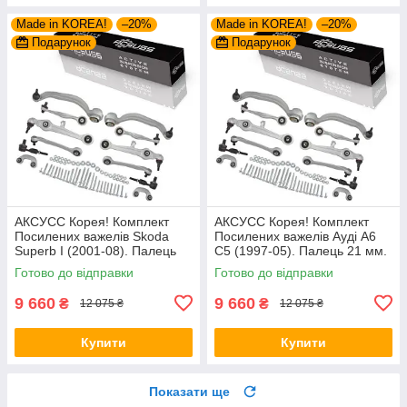
Made in KOREA!
–20%
Made in KOREA!
–20%
Подарунок
Подарунок
АКСУСС Корея! Комплект
АКСУСС Корея! Комплект
Посилених важелів Skoda
Посилених важелів Ауді А6
Superb I (2001-08). Палець
С5 (1997-05). Палець 21 мм.
21 мм. 27421 01 ,
27421 01 , 8D0498998B ,
Готово до відправки
Готово до відправки
8D0498998B ,
1160500029/HD
1160500029/HD
9 660
9 660
₴
₴
12 075 ₴
12 075 ₴
Купити
Купити
Показати ще