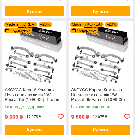
Купити
Купити
Made in KOREA!
–20%
Made in KOREA!
–20%
Подарунок
Подарунок
АКСУСС Корея! Комплект
АКСУСС Корея! Комплект
Посилених важелів VW
Посилених важелів VW
Passat B5 (1996-06). Палець
Passat B5 Variant (1996-06).
21 мм. 27421 01 ,
Палець 21 мм. 27421 01 ,
Готово до відправки
Готово до відправки
8D0498998B ,
8D0498998B ,
1160500029/HD
1160500029/HD
9 660
9 660
₴
₴
12 075 ₴
12 075 ₴
Купити
Купити