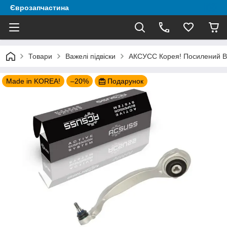
Єврозапчастина
Товари
Важелі підвіски
АКСУСС Корея! Посилений Важ
Made in KOREA!
–20%
Подарунок