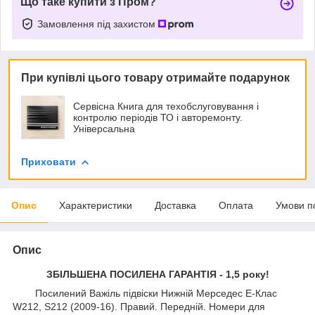
Що таке купити з Пром?
Замовлення під захистом
При купівлі цього товару отримайте подарунок
Сервісна Книга для техобслуговування і
контролю періодів ТО і авторемонту.
Універсальна
Приховати
Опис
Характеристики
Доставка
Оплата
Умови п
Опис
ЗБІЛЬШЕНА ПОСИЛЕНА ГАРАНТІЯ - 1,5 року!
Посилений Важіль підвіски Нижній Мерседес E-Клас
W212, S212 (2009-16). Правий. Передній. Номери для