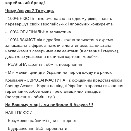
корейський бренд!
Чому Aксусс? Тому що:
- 100% ЯКІСТЬ - яке вже давно на одному рівні, і навіть
перевершує своїх європейських і японських конкурентів.
- 100% ОРИГІНАЛЬНА запчастина
- 100% ЗАХИСТ від підробок - кожна запчастина окремо
запакована в фірмові пакети з логотипами, запечатана
наклейками з лазерними елементами (шестерня і смужка), і
додатково упакована в стильні картонні коробки.
- РЕАЛЬНА гарантія, обмін, повернення
- Мінімальні ціни для України на період входу на ринок.
Компанія «ЄВРОЗАПЧАСТИНА» є офіційним представником
бренду Acsuss - Корея на півдні України, з правом виконання
гарантійних зобов'язань і рекламаційних випадків
(повернення - обмін і т.д.).
На Вашому місці - ми вибрали б Aксусс !!!
НАШІ ПЛЮСИ:
- Безумовно найнижчі ціни в інтернеті
- Відправлення БЕЗ передплати