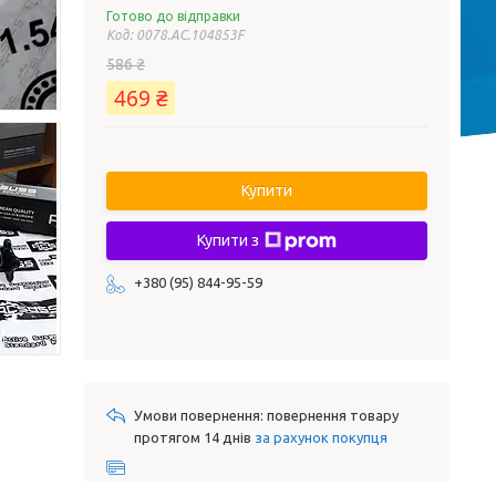
Готово до відправки
Код:
0078.AC.104853F
586 ₴
469 ₴
Купити
Купити з
+380 (95) 844-95-59
повернення товару
протягом 14 днів
за рахунок покупця