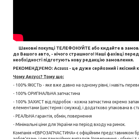
Шановні покупці ТЕЛЕФОНУЙТЕ або кидайте в замовленн
до Вашого авто, - нічого страшного! Наші фахівці пере
необхідності підготують нову редакцію замовлення.
РЕКОМЕНДУЄМО: Acsuss - це дуже серйозний і якісний 
Чому Aксусс? Тому що:
- 100% ЯКІСТЬ - яке вже давно на одному рівні, і навіть пере
- 100% ОРИГІНАЛЬНА запчастина
- 100% ЗАХИСТ від підробок - кожна запчастина окремо запа
елементами (шестерня і смужка), і додатково упакована в ст
- РЕАЛЬНА гарантія, обмін, повернення
- Мінімальні ціни для України на період входу на ринок.
Компанія «ЄВРОЗАПЧАСТИНА» є офіційним представником бренд
зобов'язань і рекламаційних випадків (повернення - обмін і т.д