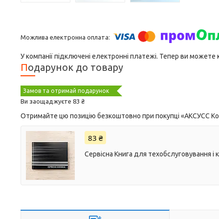
У компанії підключені електронні платежі. Тепер ви можете
Подарунок до товару
Замов та отримай подарунок
Ви заощаджуєте 83 ₴
Отримайте цю позицію безкоштовно при покупці «AКСУСС Корея
83 ₴
Сервісна Книга для техобслуговування і 