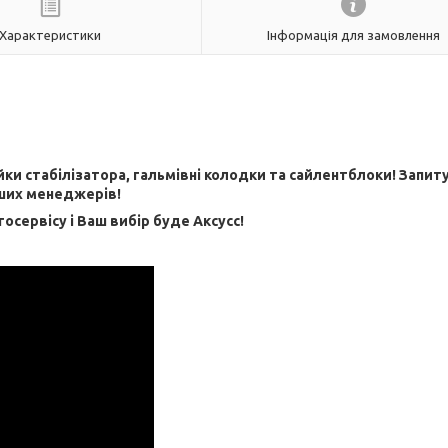
Характеристики
Інформація для замовлення
ійки стабілізатора, гальмівні колодки та сайлентблоки! Запит
ших менеджерів!
тосервісу і Ваш вибір буде Aксусс!