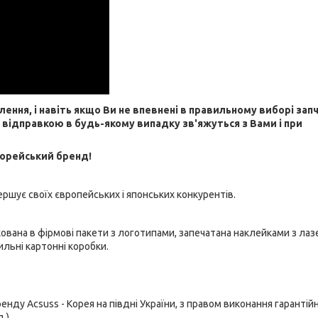
я, і навіть якщо Ви не впевнені в правильному виборі зап
д відправкою в будь-якому випадку зв'яжуться з Вами і при
корейський бренд!
вершує своїх європейських і японських конкурентів.
кована в фірмові пакети з логотипами, запечатана наклейками з ла
ильні картонні коробки.
у Acsuss - Корея на півдні України, з правом виконання гарантій
.).