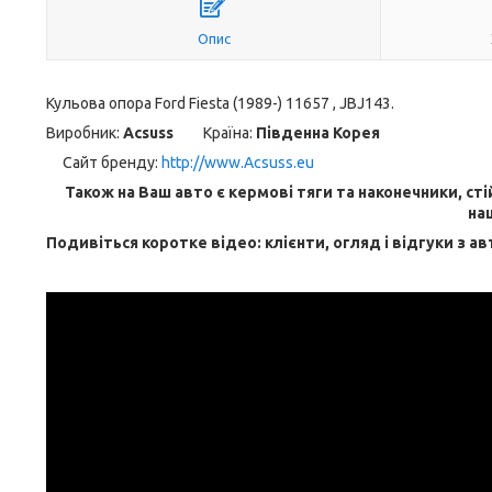
Опис
Кульова опора Ford Fiesta (1989-) 11657 , JBJ143.
Виробник:
Acsuss
Країна:
Південна Корея
Сайт бренду
:
http://www.Acsuss.eu
Також на Ваш авто є кермові тяги та наконечники, ст
на
Подивіться коротке відео: клієнти, огляд і відгуки з ав