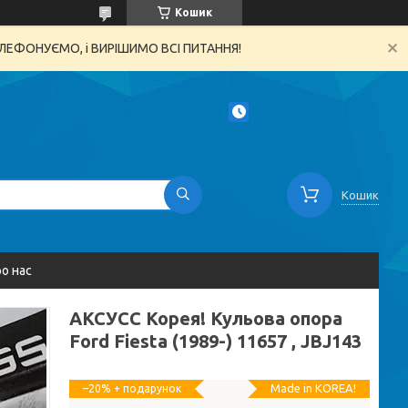
Кошик
ТЕЛЕФОНУЄМО, і ВИРІШИМО ВСІ ПИТАННЯ!
Кошик
о нас
AКСУСС Корея! Кульова опора
Ford Fiesta (1989-) 11657 , JBJ143
Made in KOREA!
–20%