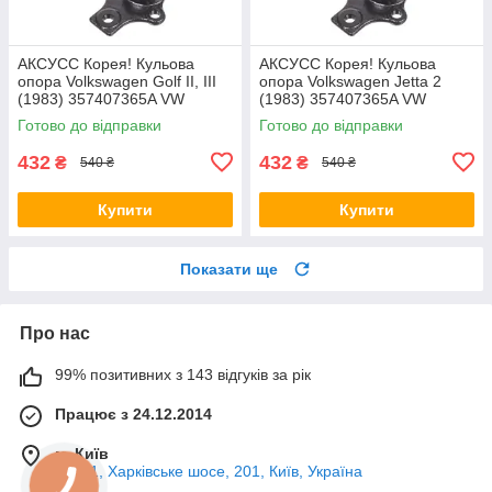
AКСУСС Корея! Кульова
AКСУСС Корея! Кульова
опора Volkswagen Golf II, III
опора Volkswagen Jetta 2
(1983) 357407365A VW
(1983) 357407365A VW
Гольф II, III. Aксусс Корея -
Джетта 2. Aксусс Корея -
Готово до відправки
Готово до відправки
Оригинал!
Оригинал!
432
432
₴
₴
540 ₴
540 ₴
Купити
Купити
Показати ще
Про нас
99% позитивних з 143 відгуків за рік
Працює з 24.12.2014
м. Київ
02121, Харківське шосе, 201, Київ, Україна