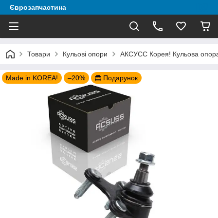
Єврозапчастина
Товари
Кульові опори
AКСУСС Корея! Кульова опора 
Made in KOREA!
–20%
Подарунок