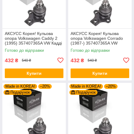
AКСУСС Корея! Кульова
AКСУСС Корея! Кульова
опора Volkswagen Caddy 2
опора Volkswagen Corrado
(1995) 357407365A VW Кадді
(1987-) 357407365A VW
2. Aксусс Корея - Оригинал!
Corrado. Aксусс Корея -
Готово до відправки
Готово до відправки
Оригинал!
432
432
₴
₴
540 ₴
540 ₴
Купити
Купити
Made in KOREA!
–20%
Made in KOREA!
–20%
Подарунок
Подарунок