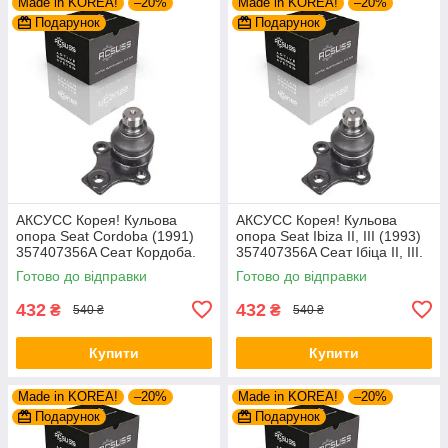
Made in KOREA!
–20%
Made in KOREA!
–20%
Подарунок
Подарунок
AКСУСС Корея! Кульова
AКСУСС Корея! Кульова
опора Seat Cordoba (1991)
опора Seat Ibiza II, III (1993)
357407356A Сеат Кордоба.
357407356A Сеат Ібіца II, III.
Aксусс Корея - Оригинал!
Aксусс Корея - Оригинал!
Готово до відправки
Готово до відправки
432
432
₴
₴
540 ₴
540 ₴
Купити
Купити
Made in KOREA!
–20%
Made in KOREA!
–20%
Подарунок
Подарунок