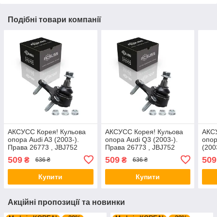
Подібні товари компанії
AКСУСС Корея! Кульова
AКСУСС Корея! Кульова
AКСУ
опора Audi A3 (2003-).
опора Audi Q3 (2003-).
опор
Права 26773 , JBJ752
Права 26773 , JBJ752
(200
JBJ
509
509
509
₴
₴
636 ₴
636 ₴
Купити
Купити
Акційні пропозиції та новинки