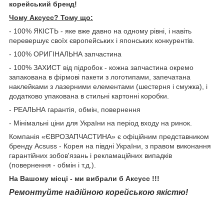
корейський бренд!
Чому Aксусс? Тому що:
- 100% ЯКІСТЬ - яке вже давно на одному рівні, і навіть
перевершує своїх європейських і японських конкурентів.
- 100% ОРИГІНАЛЬНА запчастина
- 100% ЗАХИСТ від підробок - кожна запчастина окремо
запакована в фірмові пакети з логотипами, запечатана
наклейками з лазерними елементами (шестерня і смужка), і
додатково упакована в стильні картонні коробки.
- РЕАЛЬНА гарантія, обмін, повернення
- Мінімальні ціни для України на період входу на ринок.
Компанія «ЄВРОЗАПЧАСТИНА» є офіційним представником
бренду Acsuss - Корея на півдні України, з правом виконання
гарантійних зобов'язань і рекламаційних випадків
(повернення - обмін і т.д.).
На Вашому місці - ми вибрали б Aксусс !!!
Ремонтуйте надійною корейською якістю!