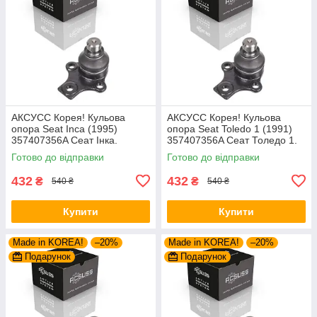
AКСУСС Корея! Кульова
AКСУСС Корея! Кульова
опора Seat Inca (1995)
опора Seat Toledo 1 (1991)
357407356A Сеат Інка.
357407356A Сеат Толедо 1.
Aксусс Корея - Оригинал!
Aксусс Корея - Оригинал!
Готово до відправки
Готово до відправки
432
432
₴
₴
540 ₴
540 ₴
Купити
Купити
Made in KOREA!
–20%
Made in KOREA!
–20%
Подарунок
Подарунок