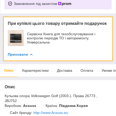
Замовлення під захистом
При купівлі цього товару отримайте подарунок
Сервісна Книга для техобслуговування і
контролю періодів ТО і авторемонту.
Універсальна
Приховати
Опис
Характеристики
Доставка
Оплата
Умови п
Опис
Кульова опора Volkswagen Golf (2003-). Права 26773 ,
JBJ752.
Виробник:
Acsuss
Країна:
Південна Корея
Сайт бренду
:
http://www.Acsuss.eu