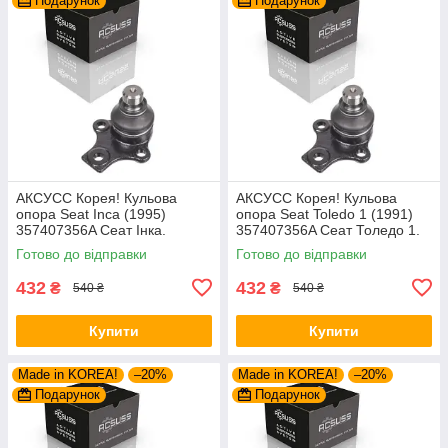
Подарунок
Подарунок
AКСУСС Корея! Кульова
AКСУСС Корея! Кульова
опора Seat Inca (1995)
опора Seat Toledo 1 (1991)
357407356A Сеат Інка.
357407356A Сеат Толедо 1.
Aксусс Корея - Оригинал!
Aксусс Корея - Оригинал!
Готово до відправки
Готово до відправки
432
432
₴
₴
540 ₴
540 ₴
Купити
Купити
Made in KOREA!
–20%
Made in KOREA!
–20%
Подарунок
Подарунок