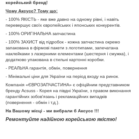
корейський бренд!
Чому Aксусс? Тому що:
- 100% ЯКІСТЬ - яке вже давно на одному рівні, і навіть
перевершує своїх європейських і японських конкурентів.
- 100% ОРИГІНАЛЬНА запчастина
- 100% ЗАХИСТ від підробок - кожна запчастина окремо
запакована в фірмові пакети з логотипами, запечатана
наклейками з лазерними елементами (шестерня і смужка), і
додатково упакована в стильні картонні коробки.
- РЕАЛЬНА гарантія, обмін, повернення
- Мінімальні ціни для України на період входу на ринок.
Компанія «ЄВРОЗАПЧАСТИНА» є офіційним представником
бренду Acsuss - Корея на півдні України, з правом виконання
гарантійних зобов'язань і рекламаційних випадків
(повернення - обмін і т.д.).
На Вашому місці - ми вибрали б Aксусс !!!
Ремонтуйте надійною корейською якістю!