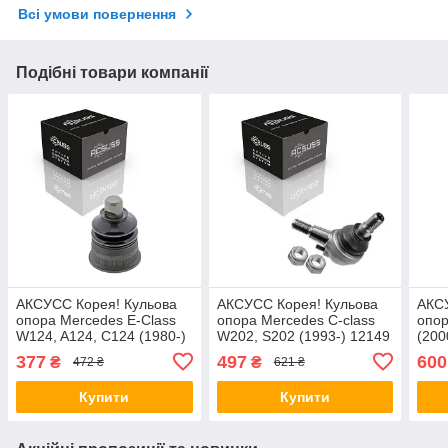
Всі умови повернення
Подібні товари компанії
AКСУСС Корея! Кульова
AКСУСС Корея! Кульова
AКСУ
опора Mercedes E-Class
опора Mercedes C-class
опор
W124, A124, C124 (1980-)
W202, S202 (1993-) 12149
(200
10726 , JBJ165
, JBJ308
377
497
600
₴
₴
472 ₴
621 ₴
Купити
Купити