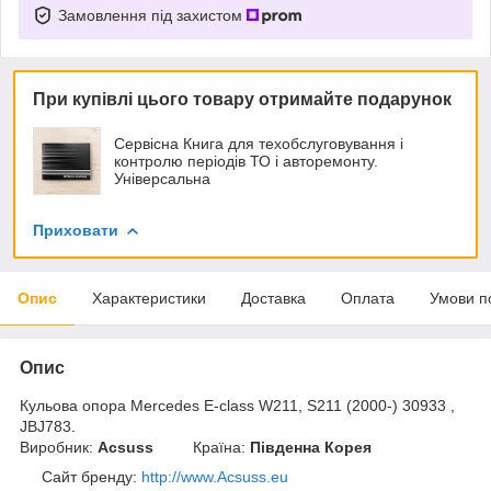
Замовлення під захистом
При купівлі цього товару отримайте подарунок
Сервісна Книга для техобслуговування і
контролю періодів ТО і авторемонту.
Універсальна
Приховати
Опис
Характеристики
Доставка
Оплата
Умови п
Опис
Кульова опора Mercedes E-class W211, S211 (2000-) 30933 ,
JBJ783.
Виробник:
Acsuss
Країна:
Південна Корея
Сайт бренду
:
http://www.Acsuss.eu