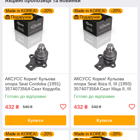
Акційні пропозиції та новинки
Made in KOREA!
–20%
Made in KOREA!
–20%
Подарунок
Подарунок
AКСУСС Корея! Кульова
AКСУСС Корея! Кульова
опора Seat Cordoba (1991)
опора Seat Ibiza II, III (1993)
357407356A Сеат Кордоба.
357407356A Сеат Ібіца II, III.
Aксусс Корея - Оригинал!
Aксусс Корея - Оригинал!
Готово до відправки
Готово до відправки
432
432
₴
₴
540 ₴
540 ₴
Купити
Купити
Made in KOREA!
–20%
Made in KOREA!
–20%