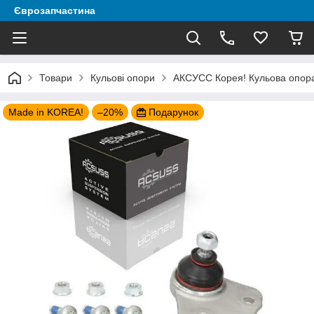
Єврозапчастина
Товари
Кульові опори
AКСУСС Корея! Кульова опора 
Made in KOREA!
–20%
Подарунок