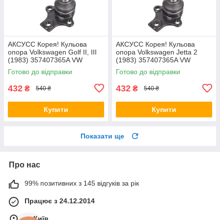
AКСУСС Корея! Кульова
AКСУСС Корея! Кульова
опора Volkswagen Golf II, III
опора Volkswagen Jetta 2
(1983) 357407365A VW
(1983) 357407365A VW
Гольф II, III. Aксусс Корея -
Джетта 2. Aксусс Корея -
Готово до відправки
Готово до відправки
Оригинал!
Оригинал!
432
432
₴
₴
540 ₴
540 ₴
Купити
Купити
Показати ще
Про нас
99% позитивних з 145 відгуків за рік
Працює з 24.12.2014
м. Київ