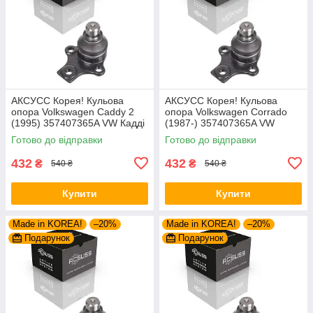
AКСУСС Корея! Кульова
AКСУСС Корея! Кульова
опора Volkswagen Caddy 2
опора Volkswagen Corrado
(1995) 357407365A VW Кадді
(1987-) 357407365A VW
2. Aксусс Корея - Оригинал!
Corrado. Aксусс Корея -
Готово до відправки
Готово до відправки
Оригинал!
432
432
₴
₴
540 ₴
540 ₴
Купити
Купити
Made in KOREA!
–20%
Made in KOREA!
–20%
Подарунок
Подарунок