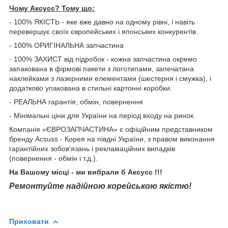
Чому Aксусс? Тому що:
- 100% ЯКІСТЬ - яке вже давно на одному рівні, і навіть
перевершує своїх європейських і японських конкурентів.
- 100% ОРИГІНАЛЬНА запчастина
- 100% ЗАХИСТ від підробок - кожна запчастина окремо
запакована в фірмові пакети з логотипами, запечатана
наклейками з лазерними елементами (шестерня і смужка), і
додатково упакована в стильні картонні коробки.
- РЕАЛЬНА гарантія, обмін, повернення
- Мінімальні ціни для України на період входу на ринок.
Компанія «ЄВРОЗАПЧАСТИНА» є офіційним представником
бренду Acsuss - Корея на півдні України, з правом виконання
гарантійних зобов'язань і рекламаційних випадків
(повернення - обмін і т.д.).
На Вашому місці - ми вибрали б Aксусс !!!
Ремонтуйте надійною корейською якістю!
Приховати