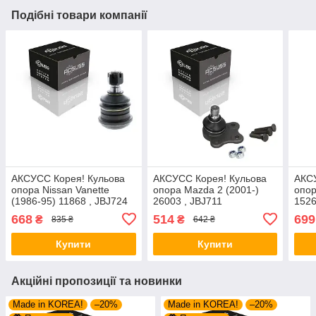
Подібні товари компанії
AКСУСС Корея! Кульова
AКСУСС Корея! Кульова
AКСУ
опора Nissan Vanette
опора Mazda 2 (2001-)
опор
(1986-95) 11868 , JBJ724
26003 , JBJ711
1526
668
514
699
₴
₴
835 ₴
642 ₴
Купити
Купити
Акційні пропозиції та новинки
Made in KOREA!
–20%
Made in KOREA!
–20%