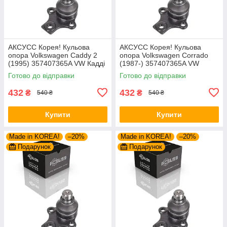
AКСУСС Корея! Кульова
AКСУСС Корея! Кульова
опора Volkswagen Caddy 2
опора Volkswagen Corrado
(1995) 357407365A VW Кадді
(1987-) 357407365A VW
2. Aксусс Корея - Оригинал!
Corrado. Aксусс Корея -
Готово до відправки
Готово до відправки
Оригинал!
432
432
₴
₴
540 ₴
540 ₴
Купити
Купити
Made in KOREA!
–20%
Made in KOREA!
–20%
Подарунок
Подарунок