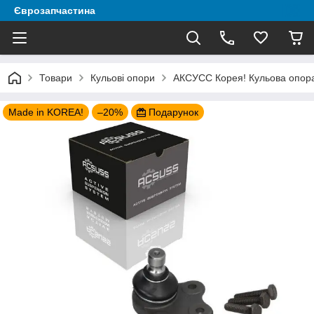
Єврозапчастина
Товари
Кульові опори
AКСУСС Корея! Кульова опора 
Made in KOREA!
–20%
Подарунок