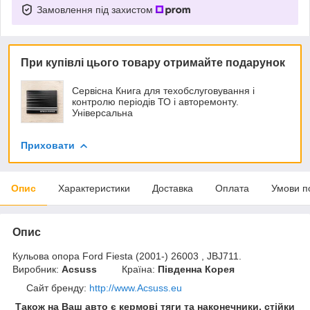
Замовлення під захистом
При купівлі цього товару отримайте подарунок
Сервісна Книга для техобслуговування і
контролю періодів ТО і авторемонту.
Універсальна
Приховати
Опис
Характеристики
Доставка
Оплата
Умови п
Опис
Кульова опора Ford Fiesta (2001-) 26003 , JBJ711.
Виробник:
Acsuss
Країна:
Південна Корея
Сайт бренду
:
http://www.Acsuss.eu
Також на Ваш авто є кермові тяги та наконечники, стійки