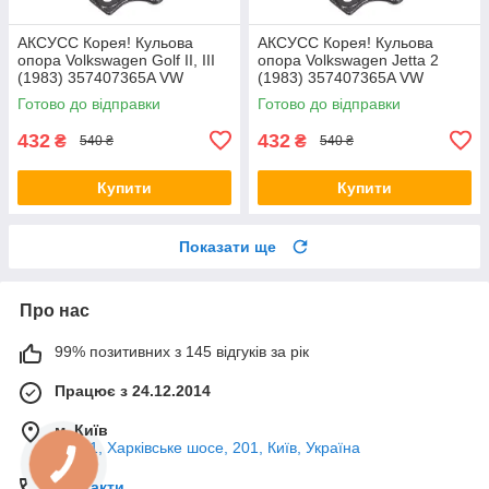
AКСУСС Корея! Кульова
AКСУСС Корея! Кульова
опора Volkswagen Golf II, III
опора Volkswagen Jetta 2
(1983) 357407365A VW
(1983) 357407365A VW
Гольф II, III. Aксусс Корея -
Джетта 2. Aксусс Корея -
Готово до відправки
Готово до відправки
Оригинал!
Оригинал!
432
432
₴
₴
540 ₴
540 ₴
Купити
Купити
Показати ще
Про нас
99% позитивних з 145 відгуків за рік
Працює з 24.12.2014
м. Київ
02121, Харківське шосе, 201, Київ, Україна
Контакти