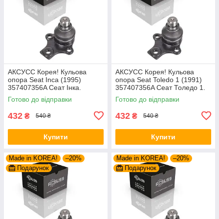
AКСУСС Корея! Кульова
AКСУСС Корея! Кульова
опора Seat Inca (1995)
опора Seat Toledo 1 (1991)
357407356A Сеат Інка.
357407356A Сеат Толедо 1.
Aксусс Корея - Оригинал!
Aксусс Корея - Оригинал!
Готово до відправки
Готово до відправки
432
432
₴
₴
540 ₴
540 ₴
Купити
Купити
Made in KOREA!
–20%
Made in KOREA!
–20%
Подарунок
Подарунок