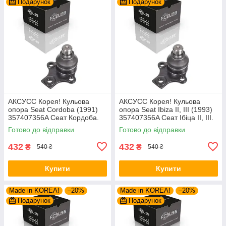
Подарунок
Подарунок
AКСУСС Корея! Кульова
AКСУСС Корея! Кульова
опора Seat Cordoba (1991)
опора Seat Ibiza II, III (1993)
357407356A Сеат Кордоба.
357407356A Сеат Ібіца II, III.
Aксусс Корея - Оригинал!
Aксусс Корея - Оригинал!
Готово до відправки
Готово до відправки
432
432
₴
₴
540 ₴
540 ₴
Купити
Купити
Made in KOREA!
–20%
Made in KOREA!
–20%
Подарунок
Подарунок