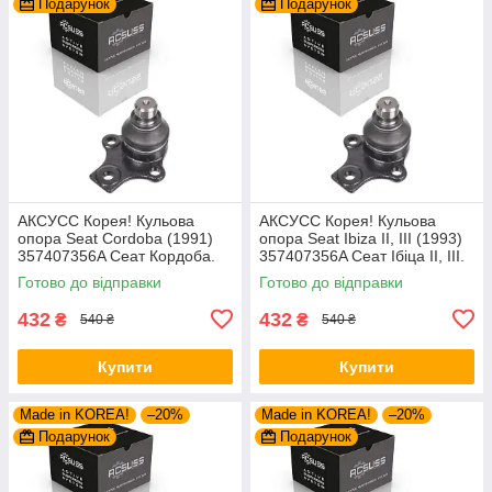
Подарунок
Подарунок
AКСУСС Корея! Кульова
AКСУСС Корея! Кульова
опора Seat Cordoba (1991)
опора Seat Ibiza II, III (1993)
357407356A Сеат Кордоба.
357407356A Сеат Ібіца II, III.
Aксусс Корея - Оригинал!
Aксусс Корея - Оригинал!
Готово до відправки
Готово до відправки
432
432
₴
₴
540 ₴
540 ₴
Купити
Купити
Made in KOREA!
–20%
Made in KOREA!
–20%
Подарунок
Подарунок