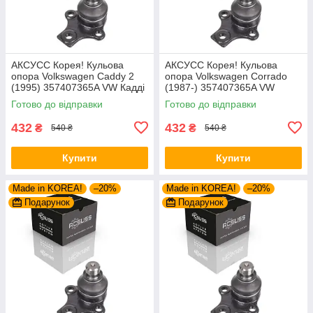
AКСУСС Корея! Кульова
AКСУСС Корея! Кульова
опора Volkswagen Caddy 2
опора Volkswagen Corrado
(1995) 357407365A VW Кадді
(1987-) 357407365A VW
2. Aксусс Корея - Оригинал!
Corrado. Aксусс Корея -
Готово до відправки
Готово до відправки
Оригинал!
432
432
₴
₴
540 ₴
540 ₴
Купити
Купити
Made in KOREA!
–20%
Made in KOREA!
–20%
Подарунок
Подарунок