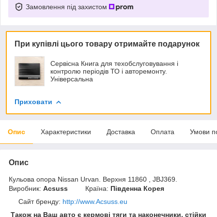
Замовлення під захистом
При купівлі цього товару отримайте подарунок
Сервісна Книга для техобслуговування і
контролю періодів ТО і авторемонту.
Універсальна
Приховати
Опис
Характеристики
Доставка
Оплата
Умови п
Опис
Кульова опора Nissan Urvan. Верхня 11860 , JBJ369.
Виробник:
Acsuss
Країна:
Південна Корея
Сайт бренду
:
http://www.Acsuss.eu
Також на Ваш авто є кермові тяги та наконечники, стійки