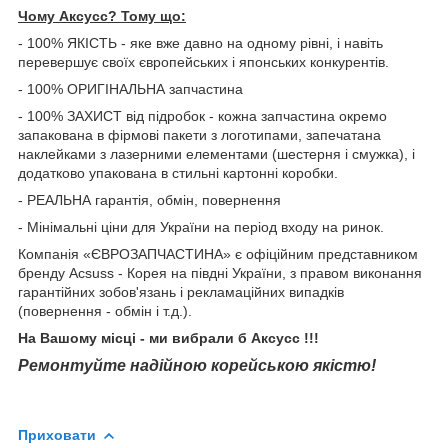
Чому Aксусс? Тому що:
- 100% ЯКІСТЬ - яке вже давно на одному рівні, і навіть
перевершує своїх європейських і японських конкурентів.
- 100% ОРИГІНАЛЬНА запчастина
- 100% ЗАХИСТ від підробок - кожна запчастина окремо
запакована в фірмові пакети з логотипами, запечатана
наклейками з лазерними елементами (шестерня і смужка), і
додатково упакована в стильні картонні коробки.
- РЕАЛЬНА гарантія, обмін, повернення
- Мінімальні ціни для України на період входу на ринок.
Компанія «ЄВРОЗАПЧАСТИНА» є офіційним представником
бренду Acsuss - Корея на півдні України, з правом виконання
гарантійних зобов'язань і рекламаційних випадків
(повернення - обмін і т.д.).
На Вашому місці - ми вибрали б Aксусс !!!
Ремонтуйте надійною корейською якістю!
Приховати