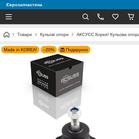
Єврозапчастина
Товари
Кульові опори
AКСУСС Корея! Кульова опора 
Made in KOREA!
–20%
Подарунок