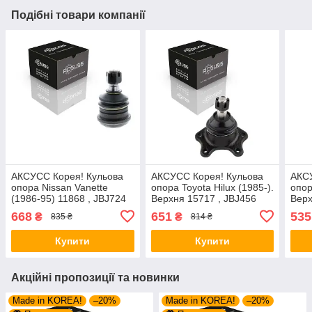
Подібні товари компанії
AКСУСС Корея! Кульова
AКСУСС Корея! Кульова
AКСУ
опора Nissan Vanette
опора Toyota Hilux (1985-).
опор
(1986-95) 11868 , JBJ724
Верхня 15717 , JBJ456
Верх
668
651
535
₴
₴
835 ₴
814 ₴
Купити
Купити
Акційні пропозиції та новинки
Made in KOREA!
–20%
Made in KOREA!
–20%