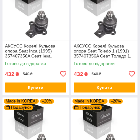
AКСУСС Корея! Кульова
AКСУСС Корея! Кульова
опора Seat Inca (1995)
опора Seat Toledo 1 (1991)
357407356A Сеат Інка.
357407356A Сеат Толедо 1.
Aксусс Корея - Оригинал!
Aксусс Корея - Оригинал!
Готово до відправки
Готово до відправки
432
432
₴
₴
540 ₴
540 ₴
Купити
Купити
Made in KOREA!
–20%
Made in KOREA!
–20%
Подарунок
Подарунок