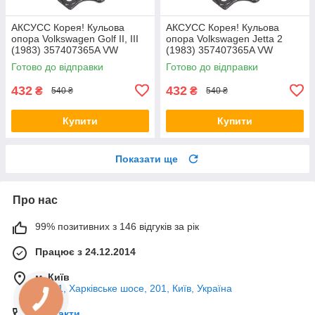
AКСУСС Корея! Кульова
AКСУСС Корея! Кульова
опора Volkswagen Golf II, III
опора Volkswagen Jetta 2
(1983) 357407365A VW
(1983) 357407365A VW
Гольф II, III. Aксусс Корея -
Джетта 2. Aксусс Корея -
Готово до відправки
Готово до відправки
Оригинал!
Оригинал!
432
432
₴
₴
540 ₴
540 ₴
Купити
Купити
Показати ще
Про нас
99% позитивних з 146 відгуків за рік
Працює з 24.12.2014
м. Київ
02121, Харківське шосе, 201, Київ, Україна
Контакти