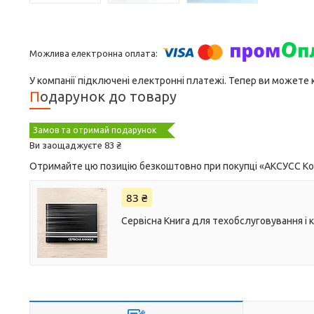
У компанії підключені електронні платежі. Тепер ви можете
Подарунок до товару
Замов та отримай подарунок
Ви заощаджуєте 83 ₴
Отримайте цю позицію безкоштовно при покупці «AКСУСС Корея
83 ₴
Сервісна Книга для техобслуговування і 