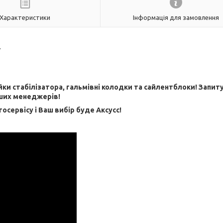
Характеристики
Інформація для замовлення
.
ійки стабілізатора, гальмівні колодки та сайлентблоки! Запит
ших менеджерів!
тосервісу і Ваш вибір буде Aксусс!