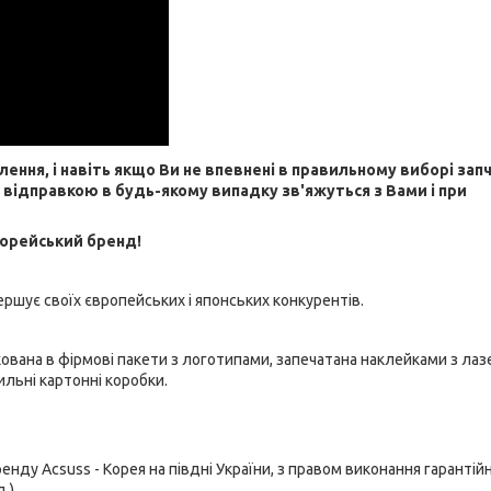
я, і навіть якщо Ви не впевнені в правильному виборі зап
д відправкою в будь-якому випадку зв'яжуться з Вами і при
корейський бренд!
вершує своїх європейських і японських конкурентів.
кована в фірмові пакети з логотипами, запечатана наклейками з ла
ильні картонні коробки.
у Acsuss - Корея на півдні України, з правом виконання гарантій
.).