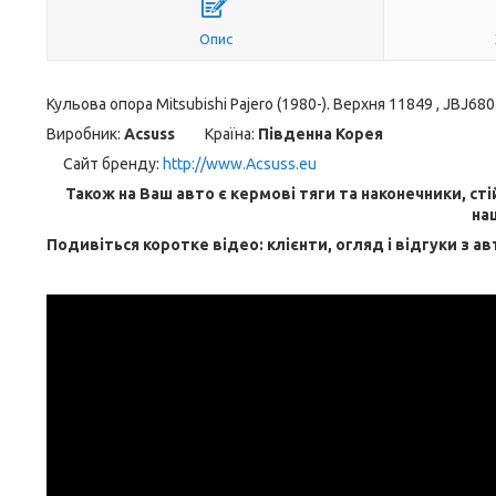
Опис
Кульова опора Mitsubishi Pajero (1980-). Верхня 11849 , JBJ680
Виробник:
Acsuss
Країна:
Південна Корея
Сайт бренду
:
http://www.Acsuss.eu
Також на Ваш авто є кермові тяги та наконечники, ст
на
Подивіться коротке відео: клієнти, огляд і відгуки з ав