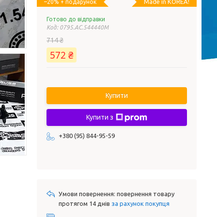
Made in KOREA!
–20%
Готово до відправки
Код:
0795.AC.544440M
714 ₴
572 ₴
Купити
Купити з
+380 (95) 844-95-59
повернення товару
протягом 14 днів
за рахунок покупця