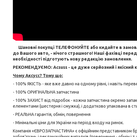
Шановні покупці ТЕЛЕФОНУЙТЕ або кидайте в замовленн
до Вашого авто, - нічого страшного! Наші фахівці пере
необхідності підготують нову редакцію замовлення.
РЕКОМЕНДУЄМО: Acsuss - це дуже серйозний і якісний 
Чому Aксусс? Тому що:
- 100% ЯКІСТЬ - яке вже давно на одному рівні, і навіть пере
- 100% ОРИГІНАЛЬНА запчастина
- 100% ЗАХИСТ від підробок - кожна запчастина окремо запа
елементами (шестерня і смужка), і додатково упакована в ст
- РЕАЛЬНА гарантія, обмін, повернення
- Мінімальні ціни для України на період входу на ринок.
Компанія «ЄВРОЗАПЧАСТИНА» є офіційним представником бренд
зобов'язань і рекламаційних випадків (повернення - обмін і т.д