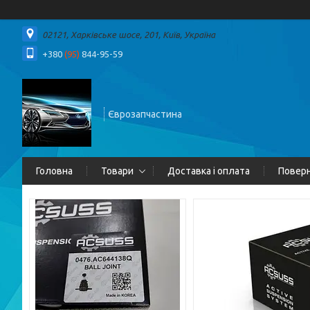
02121, Харківське шосе, 201, Київ, Україна
+380
(95)
844-95-59
Єврозапчастина
Головна
Товари
Доставка і оплата
Поверн