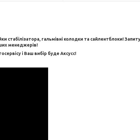
ійки стабілізатора, гальмівні колодки та сайлентблоки! Запит
ших менеджерів!
тосервісу і Ваш вибір буде Aксусс!