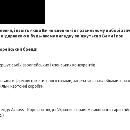
я, і навіть якщо Ви не впевнені в правильному виборі зап
д відправкою в будь-якому випадку зв'яжуться з Вами і при
корейський бренд!
вершує своїх європейських і японських конкурентів.
кована в фірмові пакети з логотипами, запечатана наклейками з ла
ильні картонні коробки.
у Acsuss - Корея на півдні України, з правом виконання гарантій
.).