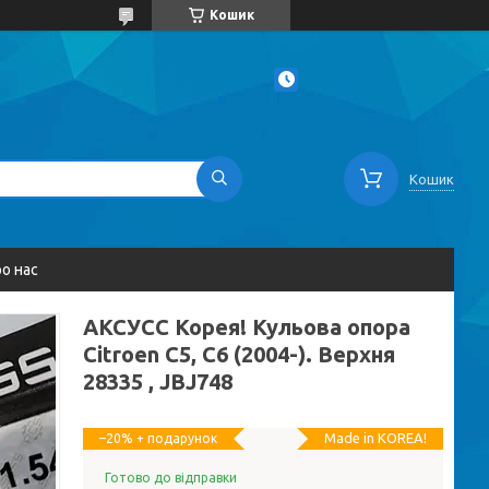
Кошик
Кошик
о нас
AКСУСС Корея! Кульова опора
Citroen C5, C6 (2004-). Верхня
28335 , JBJ748
Made in KOREA!
–20%
Готово до відправки