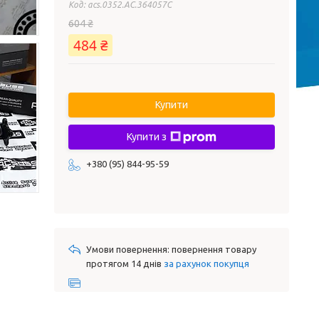
Код:
асs.0352.AC.364057C
604 ₴
484 ₴
Купити
Купити з
+380 (95) 844-95-59
повернення товару
протягом 14 днів
за рахунок покупця