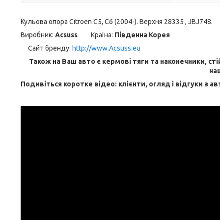
Кульова опора Citroen C5, C6 (2004-). Верхня 28335 , JBJ748.
Виробник:
Acsuss
Країна:
Південна Корея
Сайт бренду
:
http://www.Acsuss.eu
Також на Ваш авто є кермові тяги та наконечники, ст
на
Подивіться коротке відео: клієнти, огляд і відгуки з ав