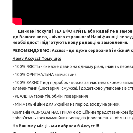
Шановні покупці ТЕЛЕФОНУЙТЕ або кидайте в замовленн
до Вашого авто, - нічого страшного! Наші фахівці пере
необхідності підготують нову редакцію замовлення.
РЕКОМЕНДУЄМО: Acsuss - це дуже серйозний і якісний 
Чому Aксусс? Тому що:
- 100% ЯКІСТЬ - яке вже давно на одному рівні, і навіть пере
- 100% ОРИГІНАЛЬНА запчастина
- 100% ЗАХИСТ від підробок - кожна запчастина окремо запа
елементами (шестерня і смужка), і додатково упакована в ст
- РЕАЛЬНА гарантія, обмін, повернення
- Мінімальні ціни для України на період входу на ринок.
Компанія «ЄВРОЗАПЧАСТИНА» є офіційним представником бренд
зобов'язань і рекламаційних випадків (повернення - обмін і т.д
На Вашому місці - ми вибрали б Aксусс !!!