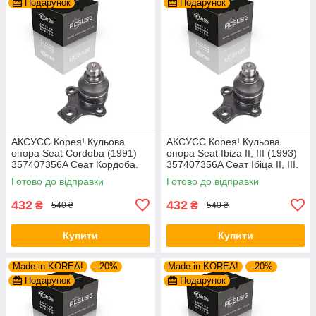
Подарунок
Подарунок
AКСУСС Корея! Кульова
AКСУСС Корея! Кульова
опора Seat Cordoba (1991)
опора Seat Ibiza II, III (1993)
357407356A Сеат Кордоба.
357407356A Сеат Ібіца II, III.
Aксусс Корея - Оригинал!
Aксусс Корея - Оригинал!
Готово до відправки
Готово до відправки
432
432
₴
₴
540 ₴
540 ₴
Купити
Купити
Made in KOREA!
–20%
Made in KOREA!
–20%
Подарунок
Подарунок