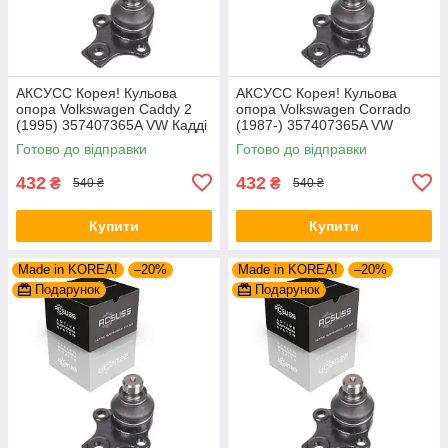
AКСУСС Корея! Кульова
AКСУСС Корея! Кульова
опора Volkswagen Caddy 2
опора Volkswagen Corrado
(1995) 357407365A VW Кадді
(1987-) 357407365A VW
2. Aксусс Корея - Оригинал!
Corrado. Aксусс Корея -
Готово до відправки
Готово до відправки
Оригинал!
432
432
₴
₴
540 ₴
540 ₴
Купити
Купити
Made in KOREA!
–20%
Made in KOREA!
–20%
Подарунок
Подарунок