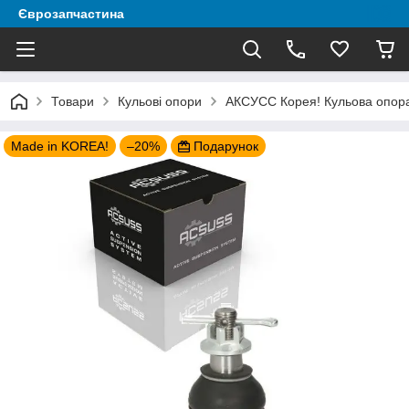
Єврозапчастина
Товари
Кульові опори
AКСУСС Корея! Кульова опора 
Made in KOREA!
–20%
Подарунок