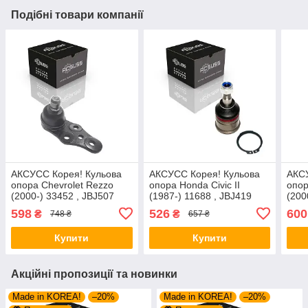
Подібні товари компанії
AКСУСС Корея! Кульова
AКСУСС Корея! Кульова
AКСУ
опора Chevrolet Rezzo
опора Honda Civic II
опор
(2000-) 33452 , JBJ507
(1987-) 11688 , JBJ419
(200
598
526
600
₴
₴
748 ₴
657 ₴
Купити
Купити
Акційні пропозиції та новинки
Made in KOREA!
–20%
Made in KOREA!
–20%