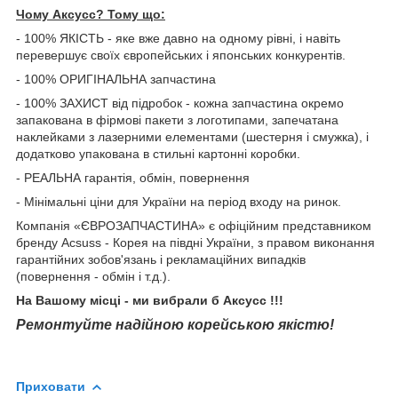
Чому Aксусс? Тому що:
- 100% ЯКІСТЬ - яке вже давно на одному рівні, і навіть
перевершує своїх європейських і японських конкурентів.
- 100% ОРИГІНАЛЬНА запчастина
- 100% ЗАХИСТ від підробок - кожна запчастина окремо
запакована в фірмові пакети з логотипами, запечатана
наклейками з лазерними елементами (шестерня і смужка), і
додатково упакована в стильні картонні коробки.
- РЕАЛЬНА гарантія, обмін, повернення
- Мінімальні ціни для України на період входу на ринок.
Компанія «ЄВРОЗАПЧАСТИНА» є офіційним представником
бренду Acsuss - Корея на півдні України, з правом виконання
гарантійних зобов'язань і рекламаційних випадків
(повернення - обмін і т.д.).
На Вашому місці - ми вибрали б Aксусс !!!
Ремонтуйте надійною корейською якістю!
Приховати