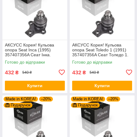
AКСУСС Корея! Кульова
AКСУСС Корея! Кульова
опора Seat Inca (1995)
опора Seat Toledo 1 (1991)
357407356A Сеат Інка.
357407356A Сеат Толедо 1.
Aксусс Корея - Оригинал!
Aксусс Корея - Оригинал!
Готово до відправки
Готово до відправки
432
432
₴
₴
540 ₴
540 ₴
Купити
Купити
Made in KOREA!
–20%
Made in KOREA!
–20%
Подарунок
Подарунок