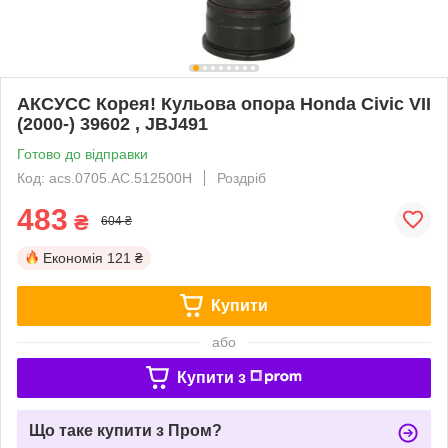
AКСУСС Корея! Кульова опора Honda Civic VII
(2000-) 39602 , JBJ491
Готово до відправки
Код: асs.0705.AC.512500H
Роздріб
483
₴
604 ₴
Економія
121 ₴
Купити
або
Купити з
Що таке купити з Пром?