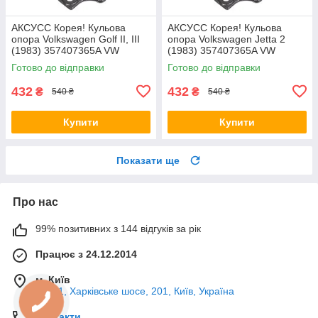
AКСУСС Корея! Кульова
AКСУСС Корея! Кульова
опора Volkswagen Golf II, III
опора Volkswagen Jetta 2
(1983) 357407365A VW
(1983) 357407365A VW
Гольф II, III. Aксусс Корея -
Джетта 2. Aксусс Корея -
Готово до відправки
Готово до відправки
Оригинал!
Оригинал!
432
432
₴
₴
540 ₴
540 ₴
Купити
Купити
Показати ще
Про нас
99% позитивних з 144 відгуків за рік
Працює з 24.12.2014
м. Київ
02121, Харківське шосе, 201, Київ, Україна
Контакти