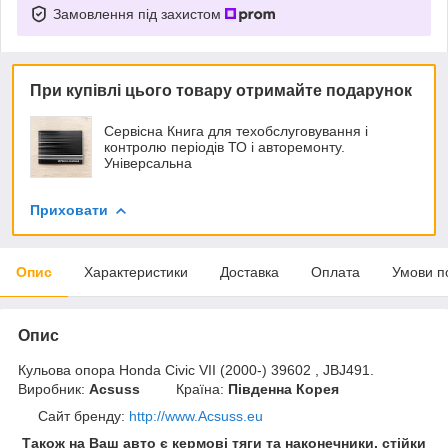
Замовлення під захистом
При купівлі цього товару отримайте подарунок
Сервісна Книга для техобслуговування і
контролю періодів ТО і авторемонту.
Універсальна
Приховати
Опис
Характеристики
Доставка
Оплата
Умови п
Опис
Кульова опора Honda Civic VII (2000-) 39602 , JBJ491.
Виробник:
Acsuss
Країна:
Південна Корея
Сайт бренду
:
http://www.Acsuss.eu
Також на Ваш авто є кермові тяги та наконечники, стійки