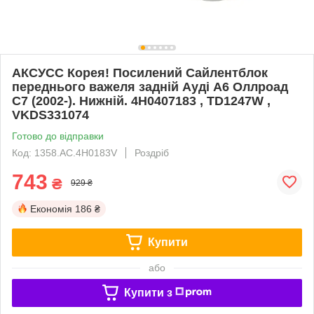
АКСУСС Корея! Посилений Сайлентблок
переднього важеля задній Ауді А6 Оллроад
С7 (2002-). Нижній. 4H0407183 , TD1247W ,
VKDS331074
Готово до відправки
Код: 1358.AC.4H0183V
Роздріб
743
₴
929 ₴
Економія
186 ₴
Купити
або
Купити з