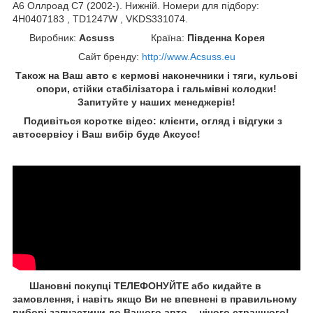
А6 Оллроад С7 (2002-). Нижній. Номери для підбору:
4H0407183 , TD1247W , VKDS331074.
Виробник:
Acsuss
Країна:
Південна Корея
Сайт бренду
:
http://www.Acsuss.eu
Також на Ваш авто є кермові наконечники і тяги, кульові
опори, стійки стабілізатора і гальмівні колодки!
Запитуйте у наших менеджерів!
Подивіться коротке відео: клієнти, огляд і відгуки з
автосервісу і Ваш вибір буде Aксусс!
Шановні покупці ТЕЛЕФОНУЙТЕ або кидайте в
замовлення, і навіть якщо Ви не впевнені в правильному
виборі запчастини до Вашого авто, - нічого страшного!