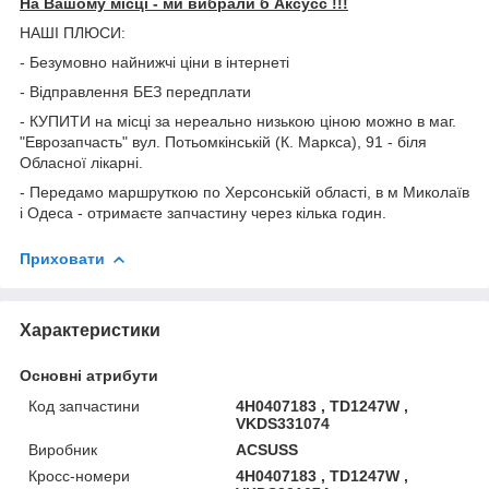
На Вашому місці - ми вибрали б Aксусс !!!
НАШІ ПЛЮСИ:
- Безумовно найнижчі ціни в інтернеті
- Відправлення БЕЗ передплати
- КУПИТИ на місці за нереально низькою ціною можно в маг.
"Еврозапчасть" вул. Потьомкінській (К. Маркса), 91 - біля
Обласної лікарні.
- Передамо маршруткою по Херсонській області, в м Миколаїв
і Одеса - отримаєте запчастину через кілька годин.
Приховати
Характеристики
Основні атрибути
Код запчастини
4H0407183 , TD1247W ,
VKDS331074
Виробник
ACSUSS
Кросс-номери
4H0407183 , TD1247W ,