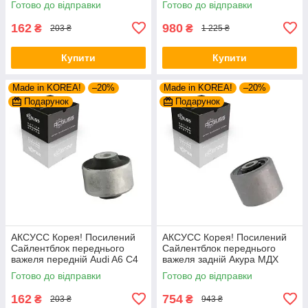
Готово до відправки
Готово до відправки
JBU138 , TD1062W
37807 , JBU645 ,
VKDS338500
162
980
₴
₴
203 ₴
1 225 ₴
Купити
Купити
Made in KOREA!
–20%
Made in KOREA!
–20%
Подарунок
Подарунок
АКСУСС Корея! Посилений
АКСУСС Корея! Посилений
Сайлентблок переднього
Сайлентблок переднього
важеля передній Audi A6 C4
важеля задній Акура МДХ
C5 (1994-). Верхній. 35379 ,
(2004-). Нижній. HAB-PLB
Готово до відправки
Готово до відправки
JBU138 , TD1062W
162
754
₴
₴
203 ₴
943 ₴