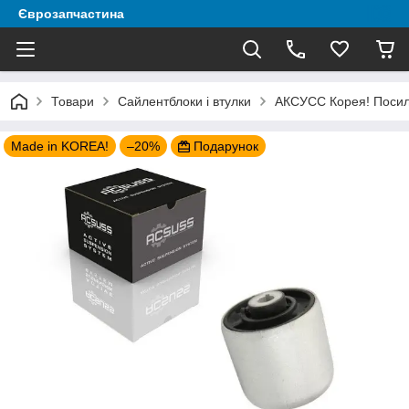
Єврозапчастина
Товари
Сайлентблоки і втулки
АКСУСС Корея! Посиле
Made in KOREA!
–20%
Подарунок