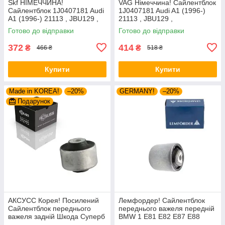
Skf НІМЕЧЧИНА!
VAG Німеччина! Сайлентблок
Сайлентблок 1J0407181 Audi
1J0407181 Audi A1 (1996-)
A1 (1996-) 21113 , JBU129 ,
21113 , JBU129 ,
VKDS331001
VKDS331001
Готово до відправки
Готово до відправки
372
414
₴
₴
466 ₴
518 ₴
Купити
Купити
Made in KOREA!
–20%
GERMANY!
–20%
Подарунок
АКСУСС Корея! Посилений
Лемфордер! Сайлентблок
Сайлентблок переднього
переднього важеля передній
важеля задній Шкода Суперб
BMW 1 E81 E82 E87 E88
I (1994-). Верхній. 35379 ,
(2004-). Нижній. Внутрішній.