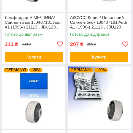
Лемфордер НІМЕЧЧИНА!
АКСУСС Корея! Посилений
Сайлентблок 1J0407181 Audi
Сайлентблок 1J0407181 Audi
A1 (1996-) 21113 , JBU129 ,
A1 (1996-) 21113 , JBU129 ,
VKDS331001
VKDS331001
Готово до відправки
Готово до відправки
311
207
₴
₴
388 ₴
259 ₴
Купити
Купити
GERMANY!
–20%
GERMANY!
–20%