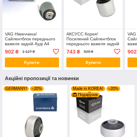
VAG Німеччина!
АКСУСС Корея!
VAG 
Сайлентблок переднього
Посилений Сайлентблок
Сайл
важеля задній Ауді А4
переднього важеля задній
важе
Оллроад Б8 (2002-).
Audi A6 Allroad C7 (2002-).
Оллр
902
743
902
₴
₴
1 127 ₴
929 ₴
Нижній. 38841 , TD1247W
Нижній. 4H0407183 ,
Нижн
, VKDS331074
TD1247W , VKDS331074
, V
Купити
Купити
Акційні пропозиції та новинки
GERMANY!
–20%
Made in KOREA!
–20%
Подарунок