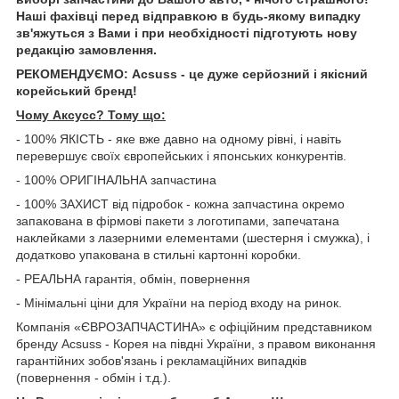
Наші фахівці перед відправкою в будь-якому випадку
зв'яжуться з Вами і при необхідності підготують нову
редакцію замовлення.
РЕКОМЕНДУЄМО: Acsuss - це дуже серйозний і якісний
корейський бренд!
Чому Aксусс? Тому що:
- 100% ЯКІСТЬ - яке вже давно на одному рівні, і навіть
перевершує своїх європейських і японських конкурентів.
- 100% ОРИГІНАЛЬНА запчастина
- 100% ЗАХИСТ від підробок - кожна запчастина окремо
запакована в фірмові пакети з логотипами, запечатана
наклейками з лазерними елементами (шестерня і смужка), і
додатково упакована в стильні картонні коробки.
- РЕАЛЬНА гарантія, обмін, повернення
- Мінімальні ціни для України на період входу на ринок.
Компанія «ЄВРОЗАПЧАСТИНА» є офіційним представником
бренду Acsuss - Корея на півдні України, з правом виконання
гарантійних зобов'язань і рекламаційних випадків
(повернення - обмін і т.д.).