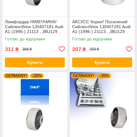
Лемфордер НІМЕЧЧИНА!
АКСУСС Корея! Посилений
Сайлентблок 1J0407181 Audi
Сайлентблок 1J0407181 Audi
A1 (1996-) 21113 , JBU129 ,
A1 (1996-) 21113 , JBU129 ,
VKDS331001
VKDS331001
Готово до відправки
Готово до відправки
311
207
₴
₴
388 ₴
259 ₴
Купити
Купити
GERMANY!
–20%
GERMANY!
–20%