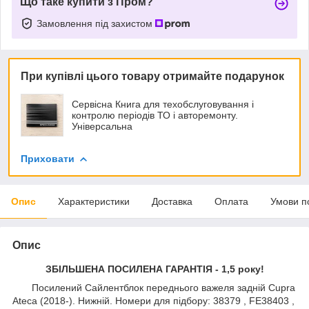
Що таке купити з Пром?
Замовлення під захистом
При купівлі цього товару отримайте подарунок
Сервісна Книга для техобслуговування і
контролю періодів ТО і авторемонту.
Універсальна
Приховати
Опис
Характеристики
Доставка
Оплата
Умови п
Опис
ЗБІЛЬШЕНА ПОСИЛЕНА ГАРАНТІЯ - 1,5 року!
Посилений Сайлентблок переднього важеля задній Cupra
Ateca (2018-). Нижній. Номери для підбору: 38379 , FE38403 ,