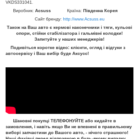
VKDS331041.
Виробник:
Acsuss
Країна:
Південна Корея
Сайт бренду
:
http://www.Acsuss.eu
Також на Ваш авто є кермові наконечники і тяги, кульові
опори, стійки стабілізатора і гальмівні колодки!
Запитуйте у наших менеджерів!
Подивіться коротке відео: клієнти, огляд і відгуки з
автосервісу і Ваш вибір буде Aксусс!
Шановні покупці ТЕЛЕФОНУЙТЕ або кидайте в
замовлення, і навіть якщо Ви не впевнені в правильному
виборі запчастини до Вашого авто, - нічого страшного!
Наші фахівці перед відправкою в будь-якому випадку