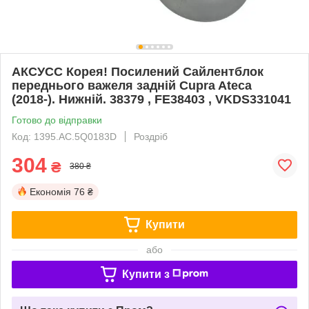
АКСУСС Корея! Посилений Сайлентблок
переднього важеля задній Cupra Ateca
(2018-). Нижній. 38379 , FE38403 , VKDS331041
Готово до відправки
Код: 1395.AC.5Q0183D
Роздріб
304
₴
380 ₴
Економія
76 ₴
Купити
або
Купити з