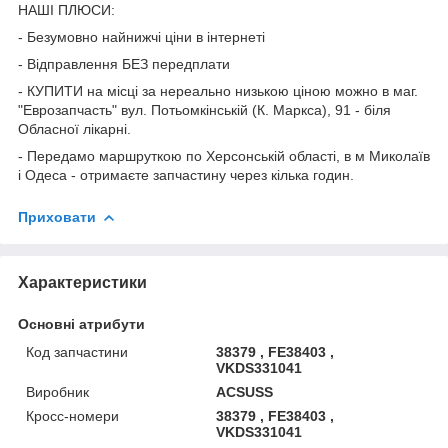
НАШІ ПЛЮСИ:
- Безумовно найнижчі ціни в інтернеті
- Відправлення БЕЗ передплати
- КУПИТИ на місці за нереально низькою ціною можно в маг.
"Еврозапчасть" вул. Потьомкінській (К. Маркса), 91 - біля
Обласної лікарні.
- Передамо маршруткою по Херсонській області, в м Миколаїв
і Одеса - отримаєте запчастину через кілька годин.
Приховати
Характеристики
Основні атрибути
Код запчастини
38379 , FE38403 ,
VKDS331041
Виробник
ACSUSS
Кросс-номери
38379 , FE38403 ,
VKDS331041