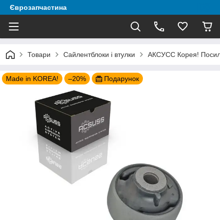
Єврозапчастина
Товари
Сайлентблоки і втулки
АКСУСС Корея! Посиле
Made in KOREA!
–20%
Подарунок