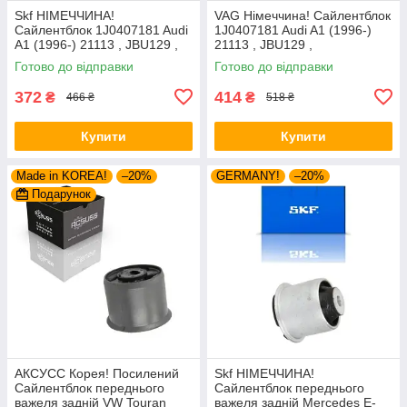
Skf НІМЕЧЧИНА!
VAG Німеччина! Сайлентблок
Сайлентблок 1J0407181 Audi
1J0407181 Audi A1 (1996-)
A1 (1996-) 21113 , JBU129 ,
21113 , JBU129 ,
VKDS331001
VKDS331001
Готово до відправки
Готово до відправки
372
414
₴
₴
466 ₴
518 ₴
Купити
Купити
Made in KOREA!
–20%
GERMANY!
–20%
Подарунок
АКСУСС Корея! Посилений
Skf НІМЕЧЧИНА!
Сайлентблок переднього
Сайлентблок переднього
важеля задній VW Touran
важеля задній Mercedes E-