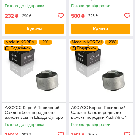
(2003-). 34559 , JBU602 ,
Class W211 S211 (2001-).
Готово до відправки
Готово до відправки
VKDS331037
Верхній. 43495 , JBU790 ,
VKDS338057
232
580
₴
₴
290 ₴
725 ₴
Купити
Купити
Made in KOREA!
–20%
Made in KOREA!
–20%
Подарунок
Подарунок
АКСУСС Корея! Посилений
АКСУСС Корея! Посилений
Сайлентблок переднього
Сайлентблок переднього
важеля задній Шкода Суперб
важеля передній Audi A6 C4
I (1994-). Верхній. 35379 ,
C5 (1994-). Верхній. 35379 ,
Готово до відправки
Готово до відправки
JBU138 , TD1062W
JBU138 , TD1062W
162
162
₴
₴
203 ₴
203 ₴