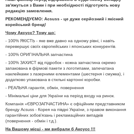
зв'яжуться з Вами і при необхідності підготують нову
редакцію замовлення.
РЕКОМЕНДУЄМО: Acsuss - це дуже серйозний і якісний
корейський бренд!
Чому Aксусс? Тому що:
- 100% ЯКІСТЬ - яке вже давно на одному рівні, і навіть
перевершує своїх європейських і японських конкурентів.
- 100% ОРИГІНАЛЬНА запчастина
- 100% ЗАХИСТ від підробок - кожна запчастина окремо
запакована в фірмові пакети з логотипами, запечатана
наклейками з лазерними елементами (шестерня і смужка), і
додатково упакована в стильні картонні коробки.
- РЕАЛЬНА гарантія, обмін, повернення
- Мінімальні ціни для України на період входу на ринок.
Компанія «ЄВРОЗАПЧАСТИНА» є офіційним представником
бренду Acsuss - Корея на півдні України, з правом виконання
гарантійних зобов'язань і рекламаційних випадків
(повернення - обмін і т.д.).
На Вашому місці - ми вибрали б Aксусс !!!