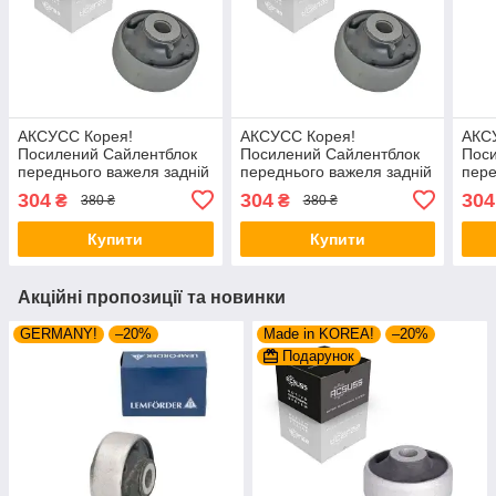
АКСУСС Корея!
АКСУСС Корея!
АКС
Посилений Сайлентблок
Посилений Сайлентблок
Пос
переднього важеля задній
переднього важеля задній
пере
Ауді А1 (2018-). Нижній.
Ауді А1 Оллстрит (2018-).
Ауді
304
304
304
₴
₴
380 ₴
380 ₴
38379 , FE38403 ,
Нижній. 38379 , FE38403 ,
(201
VKDS331041
VKDS331041
FE3
Купити
Купити
Акційні пропозиції та новинки
GERMANY!
–20%
Made in KOREA!
–20%
Подарунок