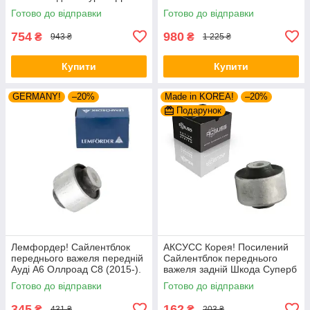
(2004-). Нижній. HAB-PLB
(2004-). Нижній. Внутрішній.
Готово до відправки
Готово до відправки
37807 , JBU645 ,
VKDS338500
754
980
₴
₴
943 ₴
1 225 ₴
Купити
Купити
GERMANY!
–20%
Made in KOREA!
–20%
Подарунок
Лемфордер! Сайлентблок
АКСУСС Корея! Посилений
переднього важеля передній
Сайлентблок переднього
Ауді А6 Оллроад С8 (2015-).
важеля задній Шкода Суперб
Верхній. 42214 , FE108113 ,
I (1994-). Верхній. 35379 ,
Готово до відправки
Готово до відправки
VKDS331082
JBU138 , TD1062W
345
162
₴
₴
431 ₴
203 ₴