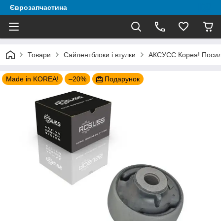
Єврозапчастина
Товари
Сайлентблоки і втулки
АКСУСС Корея! Посиле
Made in KOREA!
–20%
Подарунок