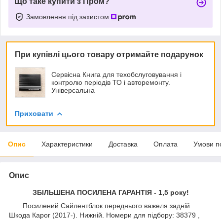
Що таке купити з Пром?
Замовлення під захистом
При купівлі цього товару отримайте подарунок
Сервісна Книга для техобслуговування і
контролю періодів ТО і авторемонту.
Універсальна
Приховати
Опис
Характеристики
Доставка
Оплата
Умови п
Опис
ЗБІЛЬШЕНА ПОСИЛЕНА ГАРАНТІЯ - 1,5 року!
Посилений Сайлентблок переднього важеля задній
Шкода Карог (2017-). Нижній. Номери для підбору: 38379 ,