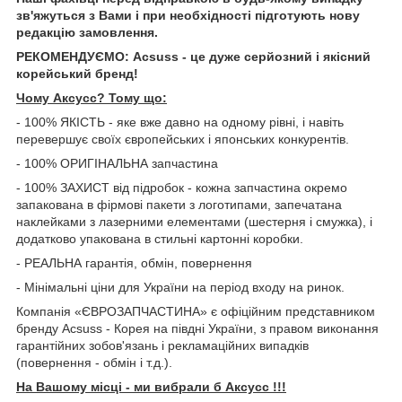
зв'яжуться з Вами і при необхідності підготують нову
редакцію замовлення.
РЕКОМЕНДУЄМО: Acsuss - це дуже серйозний і якісний
корейський бренд!
Чому Aксусс? Тому що:
- 100% ЯКІСТЬ - яке вже давно на одному рівні, і навіть
перевершує своїх європейських і японських конкурентів.
- 100% ОРИГІНАЛЬНА запчастина
- 100% ЗАХИСТ від підробок - кожна запчастина окремо
запакована в фірмові пакети з логотипами, запечатана
наклейками з лазерними елементами (шестерня і смужка), і
додатково упакована в стильні картонні коробки.
- РЕАЛЬНА гарантія, обмін, повернення
- Мінімальні ціни для України на період входу на ринок.
Компанія «ЄВРОЗАПЧАСТИНА» є офіційним представником
бренду Acsuss - Корея на півдні України, з правом виконання
гарантійних зобов'язань і рекламаційних випадків
(повернення - обмін і т.д.).
На Вашому місці - ми вибрали б Aксусс !!!