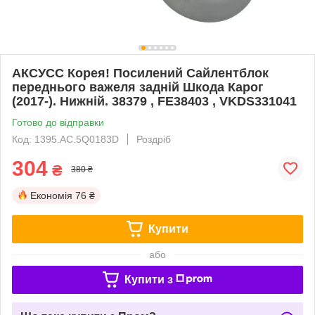
АКСУСС Корея! Посилений Сайлентблок
переднього важеля задній Шкода Карог
(2017-). Нижній. 38379 , FE38403 , VKDS331041
Готово до відправки
Код: 1395.AC.5Q0183D
Роздріб
304
₴
380 ₴
Економія
76 ₴
Купити
або
Купити з