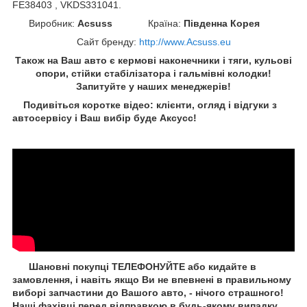
FE38403 , VKDS331041.
Виробник:
Acsuss
Країна:
Південна Корея
Сайт бренду
:
http://www.Acsuss.eu
Також на Ваш авто є кермові наконечники і тяги, кульові
опори, стійки стабілізатора і гальмівні колодки!
Запитуйте у наших менеджерів!
Подивіться коротке відео: клієнти, огляд і відгуки з
автосервісу і Ваш вибір буде Aксусс!
Шановні покупці ТЕЛЕФОНУЙТЕ або кидайте в
замовлення, і навіть якщо Ви не впевнені в правильному
виборі запчастини до Вашого авто, - нічого страшного!
Наші фахівці перед відправкою в будь-якому випадку