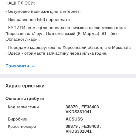
НАШІ ПЛЮСИ:
- Безумовно найнижчі ціни в інтернеті
- Відправлення БЕЗ передплати
- КУПИТИ на місці за нереально низькою ціною можно в маг.
"Еврозапчасть" вул. Потьомкінській (К. Маркса), 91 - біля
Обласної лікарні.
- Передамо маршруткою по Херсонській області, в м Миколаїв
і Одеса - отримаєте запчастину через кілька годин.
Приховати
Характеристики
Основні атрибути
Код запчастини
38379 , FE38403 ,
VKDS331041
Виробник
ACSUSS
Кросс-номери
38379 , FE38403 ,
VKDS331041