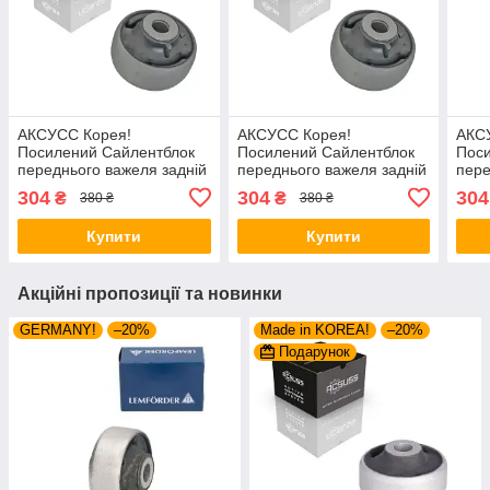
АКСУСС Корея!
АКСУСС Корея!
АКС
Посилений Сайлентблок
Посилений Сайлентблок
Пос
переднього важеля задній
переднього важеля задній
пере
VW Arteon (2017-). Нижній.
Фольксваген Артеон
Фоль
304
304
304
₴
₴
380 ₴
380 ₴
38379 , FE38403 ,
(2017-). Нижній. 38379 ,
(201
VKDS331041
FE38403 , VKDS331041
FE3
Купити
Купити
Акційні пропозиції та новинки
GERMANY!
–20%
Made in KOREA!
–20%
Подарунок