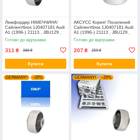
Лемфордер НІМЕЧЧИНА!
АКСУСС Корея! Посилений
Сайлентблок 1J0407181 Audi
Сайлентблок 1J0407181 Audi
A1 (1996-) 21113 , JBU129 ,
A1 (1996-) 21113 , JBU129 ,
VKDS331001
VKDS331001
Готово до відправки
Готово до відправки
311
207
₴
₴
388 ₴
259 ₴
Купити
Купити
GERMANY!
–20%
GERMANY!
–20%