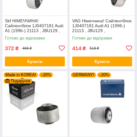
Skf НІМЕЧЧИНА!
VAG Німеччина! Сайлентблок
Сайлентблок 1J0407181 Audi
1J0407181 Audi A1 (1996-)
A1 (1996-) 21113 , JBU129 ,
21113 , JBU129 ,
VKDS331001
VKDS331001
Готово до відправки
Готово до відправки
372
414
₴
₴
466 ₴
518 ₴
Купити
Купити
Made in KOREA!
–20%
GERMANY!
–20%
Подарунок