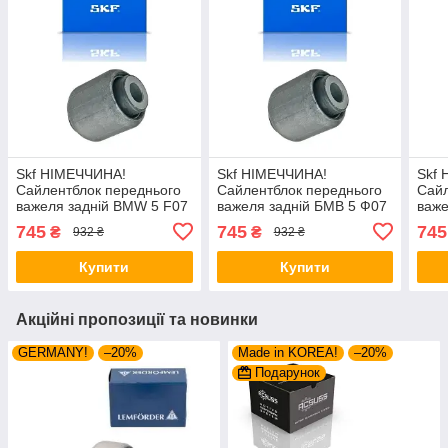
Skf НІМЕЧЧИНА!
Skf НІМЕЧЧИНА!
Skf
Сайлентблок переднього
Сайлентблок переднього
Сайл
важеля задній BMW 5 F07
важеля задній БМВ 5 Ф07
важе
F10 F11 F18 (2009-).
Ф10 Ф11 Ф18 (2009-).
Турі
745
745
745
₴
₴
932 ₴
932 ₴
Нижній. Зовнішній. 36017 ,
Нижній. Зовнішній. 36017 ,
Нижн
FE43753 , VKDS338511
FE43753 , VKDS338511
FE43
Купити
Купити
Акційні пропозиції та новинки
GERMANY!
–20%
Made in KOREA!
–20%
Подарунок