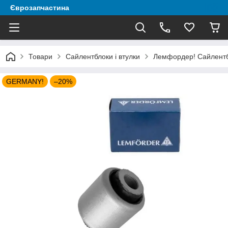
Єврозапчастина
Товари
Сайлентблоки і втулки
Лемфордер! Сайлентбл
GERMANY!
–20%