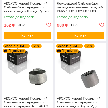
АКСУСС Корея! Посилений
Лемфордер! Сайлентблок
Сайлентблок переднього
переднього важеля передній
важеля задній Шкода Суперб
BMW 1 E81 E82 E87 E88
I (1994-). Верхній. 35379 ,
(2004-). Нижній. Внутрішній.
Готово до відправки
Готово до відправки
JBU138 , TD1062W
37807 , JBU645 ,
VKDS338500
162
980
₴
₴
203 ₴
1 225 ₴
Купити
Купити
Made in KOREA!
–20%
Made in KOREA!
–20%
Подарунок
Подарунок
АКСУСС Корея! Посилений
АКСУСС Корея! Посилений
Сайлентблок переднього
Сайлентблок переднього
важеля передній Audi A6 C4
важеля задній Акура МДХ