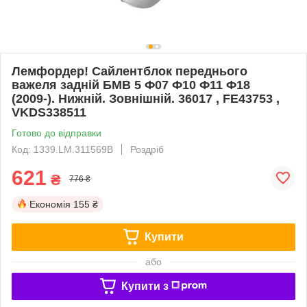
Лемфордер! Сайлентблок переднього
важеля задній БМВ 5 Ф07 Ф10 Ф11 Ф18
(2009-). Нижній. Зовнішній. 36017 , FE43753 ,
VKDS338511
Готово до відправки
Код: 1339.LM.311569B
Роздріб
621
₴
776 ₴
Економія
155 ₴
Купити
або
Купити з