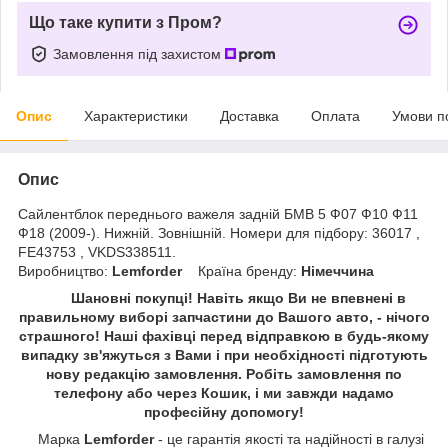
Що таке купити з Пром?
Замовлення під захистом
Опис
Характеристики
Доставка
Оплата
Умови п
Опис
Сайлентблок переднього важеля задній БМВ 5 Ф07 Ф10 Ф11
Ф18 (2009-). Нижній. Зовнішній. Номери для підбору: 36017 ,
FE43753 , VKDS338511.
Виробництво:
Lemforder
Країна бренду:
Німеччина
Шановні покупці! Навіть якщо Ви не впевнені в
правильному виборі запчастини до Вашого авто, - нічого
страшного! Наші фахівці перед відправкою в будь-якому
випадку зв'яжуться з Вами і при необхідності підготують
нову редакцію замовлення. Робіть замовлення по
телефону або через Кошик, і ми завжди надамо
професійну допомогу!
Марка
Lemforder
- це гарантія якості та надійності в галузі