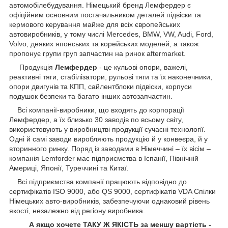
автомобілебудування. Німецький бренд Лемфердер є
офіційним основним постачальником деталей підвіски та
кермового керування майже для всіх європейських
автовиробників, у тому числі Mercedes, BMW, VW, Audi, Ford,
Volvo, деяких японських та корейських моделей, а також
пропонує групи груп запчастин на ринок aftermarket.
Продукція
Лемфердер
- це кульові опори, важелі,
реактивні тяги, стабілізатори, рульові тяги та їх наконечники,
опори двигунів та КПП, сайлентблоки підвіски, корпуси
подушок безпеки та багато інших автозапчастин.
Всі компанії-виробники, що входять до корпорації
Лемфердер, а їх близько 30 заводів по всьому світу,
використовують у виробництві продукції сучасні технології.
Одні й самі заводи виробляють продукцію й у конвеєра, й у
вторинного ринку. Поряд із заводами в Німеччині – їх вісім –
компанія Lemforder має підприємства в Іспанії, Північній
Америці, Японії, Туреччині та Китаї.
Всі підприємства компанії працюють відповідно до
сертифікатів ISO 9000, або QS 9000, сертифікатів VDA Спілки
Німецьких авто-виробників, забезпечуючи однаковий рівень
якості, незалежно від регіону виробника.
А якщо хочете ТАКУ Ж ЯКІСТЬ за меншу вартість -