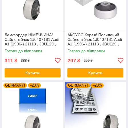
Лемфордер НІМЕЧЧИНА!
АКСУСС Корея! Посилений
Сайлентблок 1J0407181 Audi
Сайлентблок 1J0407181 Audi
A1 (1996-) 21113 , JBU129 ,
A1 (1996-) 21113 , JBU129 ,
VKDS331001
VKDS331001
Готово до відправки
Готово до відправки
311
207
₴
₴
388 ₴
259 ₴
Купити
Купити
GERMANY!
–20%
GERMANY!
–20%