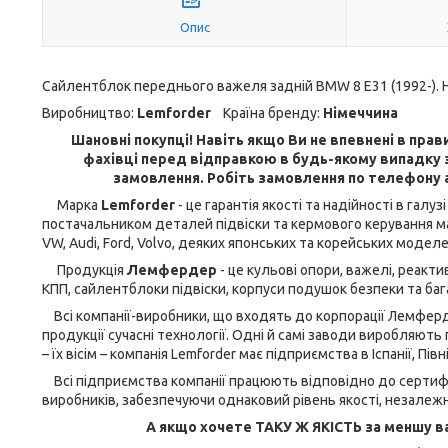
Опис
Сайлентблок переднього важеля задній BMW 8 E31 (1992-). Ни
Виробництво:
Lemforder
Країна бренду:
Німеччина
Шановні покупці! Навіть якщо Ви не впевнені в прави
фахівці перед відправкою в будь-якому випадку з
замовлення. Робіть замовлення по телефону 
Марка
Lemforder
- це гарантія якості та надійності в га
постачальником деталей підвіски та кермового керування ма
VW, Audi, Ford, Volvo, деяких японських та корейських моделе
Продукція
Лемфердер
- це кульові опори, важелі, реактив
КПП, сайлентблоки підвіски, корпуси подушок безпеки та баг
Всі компанії-виробники, що входять до корпорації Лемферде
продукції сучасні технології. Одні й самі заводи виробляють 
– їх вісім – компанія Lemforder має підприємства в Іспанії, Півн
Всі підприємства компанії працюють відповідно до сертифік
виробників, забезпечуючи однаковий рівень якості, незалежн
А якщо хочете ТАКУ Ж ЯКІСТЬ за меншу ва