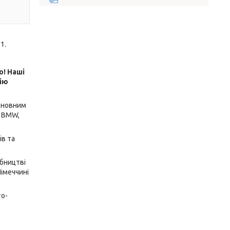
1.
о! Наші
цію
основним
, BMW,
ів та
обництві
Німеччині
то-