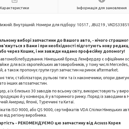
Характеристики
Інформація для замовлення
жній. Внутрішній. Номери для підбору: 10517 , JBU219 , VKDS33851
льному виборі запчастини до Вашого авто, - нічого страшног
в'яжуться з Вами і при необхідності підготують нову редак
або через Кошик, і ми завжди надамо професійну допомогу!
лузі автомобілебудування. Німецький бренд Лемфердер є офіційним 
йже для всіх європейських автовиробників, у тому числі Mercedes
й, а також пропонує групи груп запчастин на ринок aftermarket.
ні тяги, стабілізатори, рульові тяги та їх наконечники, опори двигун
ато інших автозапчастин.
р, а їх близько 30 заводів по всьому світу, використовують у вир
продукцію й у конвеєра, й у вторинного ринку. Поряд із заводами в 
ічній Америці, Японії, Туреччині та Китаї.
атів ISO 9000, або QS 9000, сертифікатів VDA Спілки Німецьких ав
о від регіону виробника.
ртість - РЕКОМЕНДУЄМО цю запчастину від Acsuss Корея