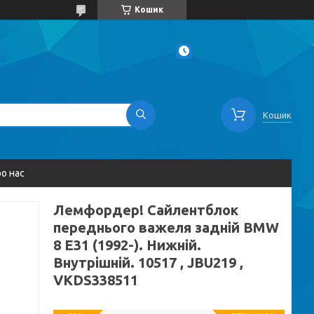
Кошик
Кошик
о нас
Лемфордер! Сайлентблок
переднього важеля задній BMW
8 E31 (1992-). Нижній.
Внутрішній. 10517 , JBU219 ,
VKDS338511