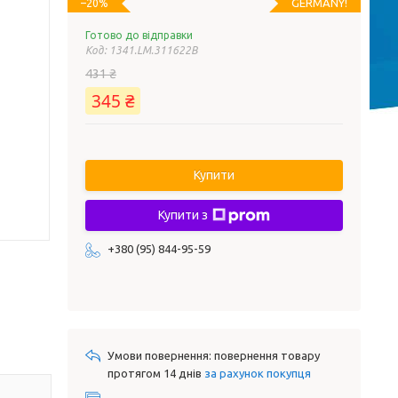
GERMANY!
–20%
Готово до відправки
Код:
1341.LM.311622B
431 ₴
345 ₴
Купити
Купити з
+380 (95) 844-95-59
повернення товару
протягом 14 днів
за рахунок покупця