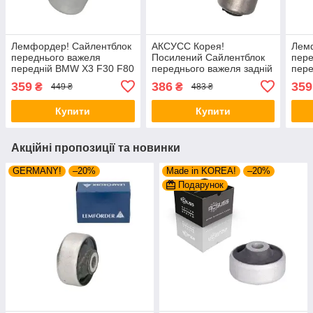
Лемфордер! Сайлентблок
АКСУСС Корея!
Лем
переднього важеля
Посилений Сайлентблок
пере
передній BMW X3 F30 F80
переднього важеля задній
пере
(2011-). Нижній. 36310 ,
БМВ Х3 Ф30 Ф80 (2011-).
(201
359
386
359
₴
₴
449 ₴
483 ₴
JBU192 , TD946W
Нижній. Внутрішній. 36310
JBU
, JBU192 , TD946W
Купити
Купити
Акційні пропозиції та новинки
GERMANY!
–20%
Made in KOREA!
–20%
Подарунок