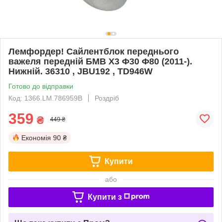
Лемфордер! Сайлентблок переднього
важеля передній БМВ Х3 Ф30 Ф80 (2011-).
Нижній. 36310 , JBU192 , TD946W
Готово до відправки
Код: 1366.LM.786959B
Роздріб
359
₴
449 ₴
Економія
90 ₴
Купити
або
Купити з