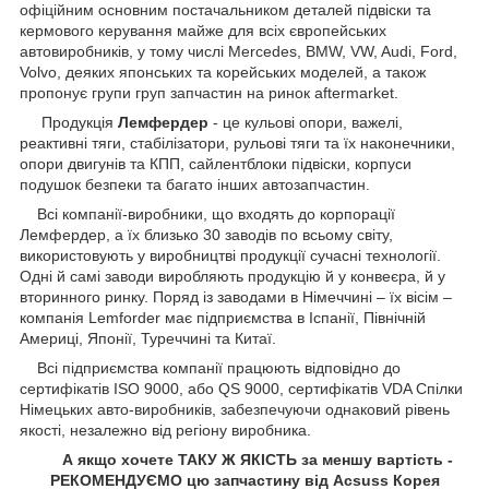
офіційним основним постачальником деталей підвіски та
кермового керування майже для всіх європейських
автовиробників, у тому числі Mercedes, BMW, VW, Audi, Ford,
Volvo, деяких японських та корейських моделей, а також
пропонує групи груп запчастин на ринок aftermarket.
Продукція
Лемфердер
- це кульові опори, важелі,
реактивні тяги, стабілізатори, рульові тяги та їх наконечники,
опори двигунів та КПП, сайлентблоки підвіски, корпуси
подушок безпеки та багато інших автозапчастин.
Всі компанії-виробники, що входять до корпорації
Лемфердер, а їх близько 30 заводів по всьому світу,
використовують у виробництві продукції сучасні технології.
Одні й самі заводи виробляють продукцію й у конвеєра, й у
вторинного ринку. Поряд із заводами в Німеччині – їх вісім –
компанія Lemforder має підприємства в Іспанії, Північній
Америці, Японії, Туреччині та Китаї.
Всі підприємства компанії працюють відповідно до
сертифікатів ISO 9000, або QS 9000, сертифікатів VDA Спілки
Німецьких авто-виробників, забезпечуючи однаковий рівень
якості, незалежно від регіону виробника.
А якщо хочете ТАКУ Ж ЯКІСТЬ за меншу вартість -
РЕКОМЕНДУЄМО цю запчастину від Acsuss Корея