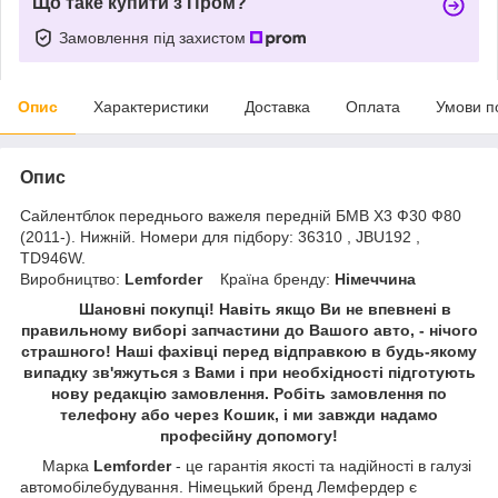
Що таке купити з Пром?
Замовлення під захистом
Опис
Характеристики
Доставка
Оплата
Умови п
Опис
Сайлентблок переднього важеля передній БМВ Х3 Ф30 Ф80
(2011-). Нижній. Номери для підбору: 36310 , JBU192 ,
TD946W.
Виробництво:
Lemforder
Країна бренду:
Німеччина
Шановні покупці! Навіть якщо Ви не впевнені в
правильному виборі запчастини до Вашого авто, - нічого
страшного! Наші фахівці перед відправкою в будь-якому
випадку зв'яжуться з Вами і при необхідності підготують
нову редакцію замовлення. Робіть замовлення по
телефону або через Кошик, і ми завжди надамо
професійну допомогу!
Марка
Lemforder
- це гарантія якості та надійності в галузі
автомобілебудування. Німецький бренд Лемфердер є