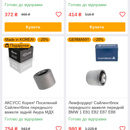
VKDS331001
VKDS331001
Готово до відправки
Готово до відправки
372
414
₴
₴
466 ₴
518 ₴
Купити
Купити
Made in KOREA!
–20%
GERMANY!
–20%
Подарунок
АКСУСС Корея! Посилений
Лемфордер! Сайлентблок
Сайлентблок переднього
переднього важеля передній
важеля задній Акура МДХ
BMW 1 E81 E82 E87 E88
(2004-). Нижній. HAB-PLB
(2004-). Нижній. Внутрішній.
Готово до відправки
Готово до відправки
37807 , JBU645 ,
VKDS338500
754
980
₴
₴
943 ₴
1 225 ₴