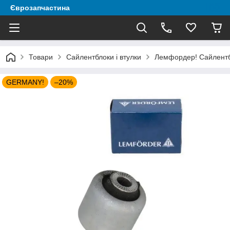
Єврозапчастина
Товари
Сайлентблоки і втулки
Лемфордер! Сайлентбл
GERMANY!
–20%