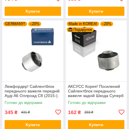
Купити
Купити
GERMANY!
–20%
Made in KOREA!
–20%
Подарунок
Лемфордер! Сайлентблок
АКСУСС Корея! Посилений
переднього важеля передній
Сайлентблок переднього
Ауді А6 Оллроад С8 (2015-).
важеля задній Шкода Суперб
Верхній. 42214 , FE108113 ,
I (1994-). Верхній. 35379 ,
Готово до відправки
Готово до відправки
VKDS331082
JBU138 , TD1062W
345
162
₴
₴
431 ₴
203 ₴
Купити
Купити