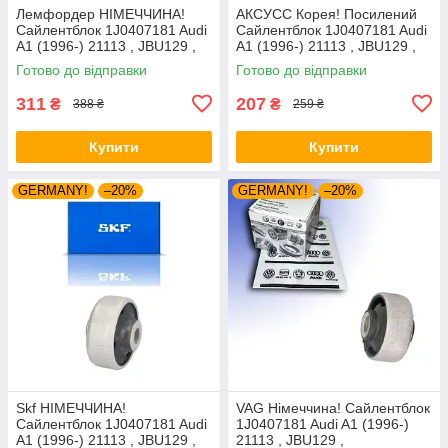
Лемфордер НІМЕЧЧИНА!
АКСУСС Корея! Посилений
Сайлентблок 1J0407181 Audi
Сайлентблок 1J0407181 Audi
A1 (1996-) 21113 , JBU129 ,
A1 (1996-) 21113 , JBU129 ,
VKDS331001
VKDS331001
Готово до відправки
Готово до відправки
311
207
₴
₴
388 ₴
259 ₴
Купити
Купити
GERMANY!
–20%
GERMANY!
–20%
Skf НІМЕЧЧИНА!
VAG Німеччина! Сайлентблок
Сайлентблок 1J0407181 Audi
1J0407181 Audi A1 (1996-)
A1 (1996-) 21113 , JBU129 ,
21113 , JBU129 ,