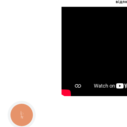
відпо
КНОПКА
ЗВ'ЯЗКУ