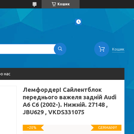
Кошик
Кошик
о нас
Лемфордер! Сайлентблок
переднього важеля задній Audi
A6 C6 (2002-). Нижній. 27148 ,
JBU629 , VKDS331075
GERMANY!
–20%