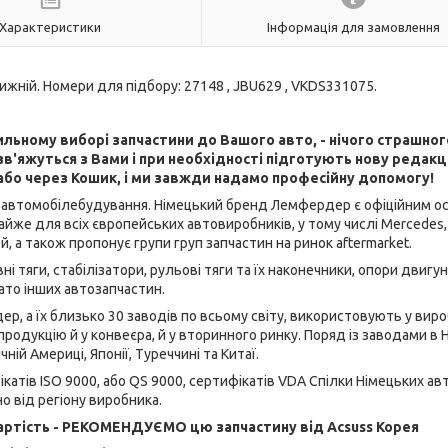
Характеристики
Інформація для замовлення
ижній. Номери для підбору: 27148 , JBU629 , VKDS331075.
льному виборі запчастини до Вашого авто, - нічого страшног
в'яжуться з Вами і при необхідності підготують нову редак
або через Кошик, і ми завжди надамо професійну допомогу!
лузі автомобілебудування. Німецький бренд Лемфердер є офіційним 
йже для всіх європейських автовиробників, у тому числі Mercedes
й, а також пропонує групи груп запчастин на ринок aftermarket.
ні тяги, стабілізатори, рульові тяги та їх наконечники, опори двигун
ато інших автозапчастин.
р, а їх близько 30 заводів по всьому світу, використовують у вир
продукцію й у конвеєра, й у вторинного ринку. Поряд із заводами в 
ічній Америці, Японії, Туреччині та Китаї.
атів ISO 9000, або QS 9000, сертифікатів VDA Спілки Німецьких ав
о від регіону виробника.
ртість - РЕКОМЕНДУЄМО цю запчастину від Acsuss Корея