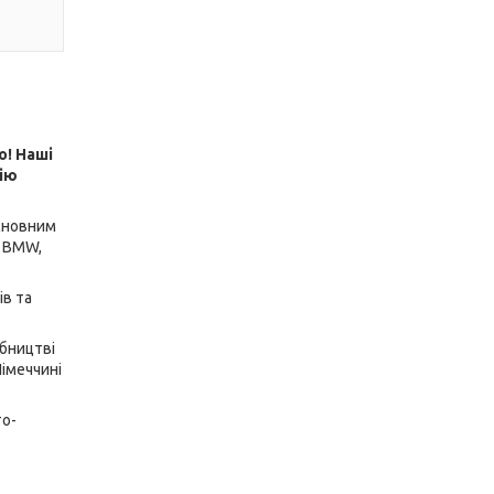
о! Наші
цію
основним
, BMW,
ів та
обництві
Німеччині
то-