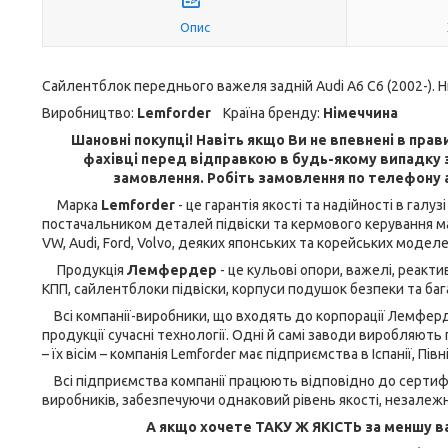
Опис
Сайлентблок переднього важеля задній Audi A6 C6 (2002-). Н
Виробництво:
Lemforder
Країна бренду:
Німеччина
Шановні покупці! Навіть якщо Ви не впевнені в прави
фахівці перед відправкою в будь-якому випадку з
замовлення. Робіть замовлення по телефону 
Марка
Lemforder
- це гарантія якості та надійності в га
постачальником деталей підвіски та кермового керування ма
VW, Audi, Ford, Volvo, деяких японських та корейських моделе
Продукція
Лемфердер
- це кульові опори, важелі, реактив
КПП, сайлентблоки підвіски, корпуси подушок безпеки та баг
Всі компанії-виробники, що входять до корпорації Лемферде
продукції сучасні технології. Одні й самі заводи виробляють 
– їх вісім – компанія Lemforder має підприємства в Іспанії, Півн
Всі підприємства компанії працюють відповідно до сертифік
виробників, забезпечуючи однаковий рівень якості, незалежн
А якщо хочете ТАКУ Ж ЯКІСТЬ за меншу ва