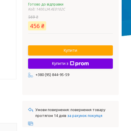
Готово до відправки
Код:
1400.LM.4E0182C
569 ₴
456 ₴
Купити
Купити з
+380 (95) 844-95-59
повернення товару
протягом 14 днів
за рахунок покупця