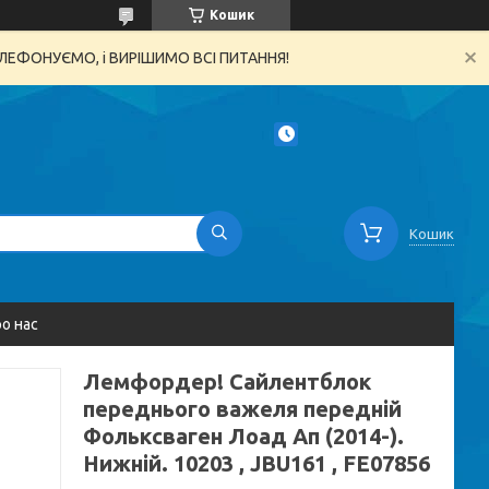
Кошик
ТЕЛЕФОНУЄМО, і ВИРІШИМО ВСІ ПИТАННЯ!
Кошик
о нас
Лемфордер! Сайлентблок
переднього важеля передній
Фольксваген Лоад Ап (2014-).
Нижній. 10203 , JBU161 , FE07856