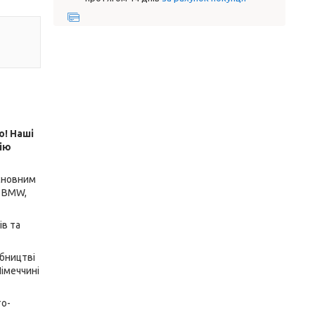
о! Наші
цію
основним
, BMW,
ів та
обництві
Німеччині
то-