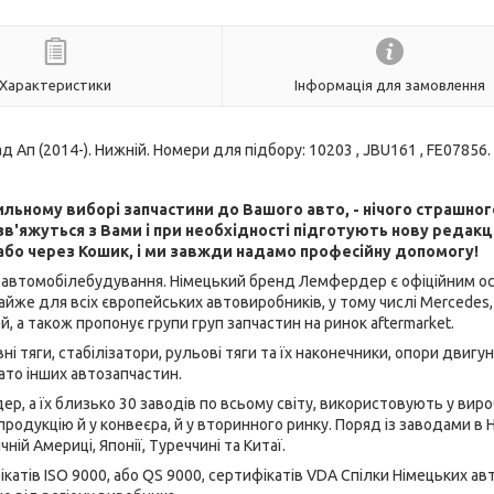
Характеристики
Інформація для замовлення
п (2014-). Нижній. Номери для підбору: 10203 , JBU161 , FE07856.
льному виборі запчастини до Вашого авто, - нічого страшног
в'яжуться з Вами і при необхідності підготують нову редак
або через Кошик, і ми завжди надамо професійну допомогу!
лузі автомобілебудування. Німецький бренд Лемфердер є офіційним 
йже для всіх європейських автовиробників, у тому числі Mercedes
й, а також пропонує групи груп запчастин на ринок aftermarket.
ні тяги, стабілізатори, рульові тяги та їх наконечники, опори двигун
ато інших автозапчастин.
р, а їх близько 30 заводів по всьому світу, використовують у вир
продукцію й у конвеєра, й у вторинного ринку. Поряд із заводами в 
ічній Америці, Японії, Туреччині та Китаї.
атів ISO 9000, або QS 9000, сертифікатів VDA Спілки Німецьких ав