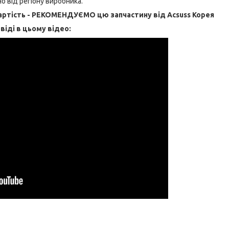
о від регіону виробника.
ртість - РЕКОМЕНДУЄМО цю запчастину від Acsuss Корея
віді в цьому відео: