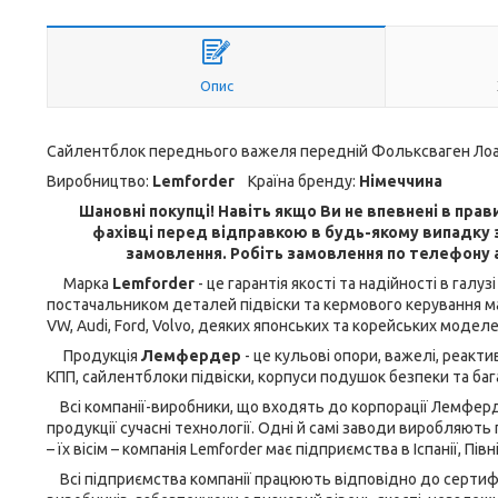
Опис
Сайлентблок переднього важеля передній Фольксваген Лоад А
Виробництво:
Lemforder
Країна бренду:
Німеччина
Шановні покупці! Навіть якщо Ви не впевнені в прави
фахівці перед відправкою в будь-якому випадку з
замовлення. Робіть замовлення по телефону 
Марка
Lemforder
- це гарантія якості та надійності в га
постачальником деталей підвіски та кермового керування ма
VW, Audi, Ford, Volvo, деяких японських та корейських моделе
Продукція
Лемфердер
- це кульові опори, важелі, реактив
КПП, сайлентблоки підвіски, корпуси подушок безпеки та баг
Всі компанії-виробники, що входять до корпорації Лемферде
продукції сучасні технології. Одні й самі заводи виробляють 
– їх вісім – компанія Lemforder має підприємства в Іспанії, Півн
Всі підприємства компанії працюють відповідно до сертифік