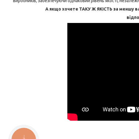
виробників, забезпечуючи однаковий рівень якості, незалежн
А якщо хочете ТАКУ Ж ЯКІСТЬ за меншу ва
відпо