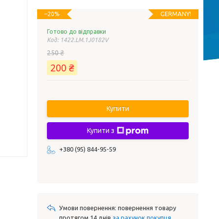
GERMANY!
–20%
Готово до відправки
Код:
1422.LM.1J0182V
250 ₴
200 ₴
Купити
Купити з
+380 (95) 844-95-59
повернення товару
протягом 14 днів
за рахунок покупця