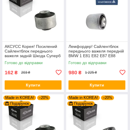
АКСУСС Корея! Посилений
Лемфордер! Сайлентблок
Сайлентблок переднього
переднього важеля передній
важеля задній Шкода Суперб
BMW 1 E81 E82 E87 E88
I (1994-). Верхній. 35379 ,
(2004-). Нижній. Внутрішній.
Готово до відправки
Готово до відправки
JBU138 , TD1062W
37807 , JBU645 ,
VKDS338500
162
980
₴
₴
203 ₴
1 225 ₴
Купити
Купити
Made in KOREA!
–20%
Made in KOREA!
–20%
Подарунок
Подарунок