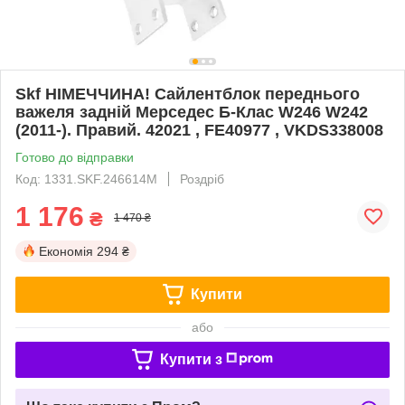
Skf НІМЕЧЧИНА! Сайлентблок переднього
важеля задній Мерседес Б-Клас W246 W242
(2011-). Правий. 42021 , FE40977 , VKDS338008
Готово до відправки
Код: 1331.SKF.246614M
Роздріб
1 176
₴
1 470 ₴
Економія
294 ₴
Купити
або
Купити з