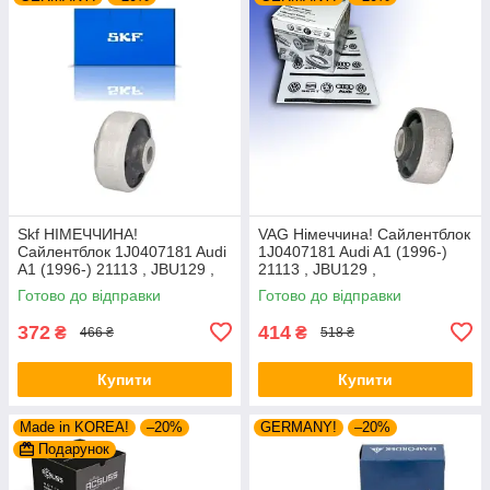
Skf НІМЕЧЧИНА!
VAG Німеччина! Сайлентблок
Сайлентблок 1J0407181 Audi
1J0407181 Audi A1 (1996-)
A1 (1996-) 21113 , JBU129 ,
21113 , JBU129 ,
VKDS331001
VKDS331001
Готово до відправки
Готово до відправки
372
414
₴
₴
466 ₴
518 ₴
Купити
Купити
Made in KOREA!
–20%
GERMANY!
–20%
Подарунок