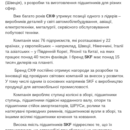
(Швеція), з розробки та виготовлення підшипників для різних
сфер.
Вже багато років
СКФ
утримує позиції одного з лідерів –
виробників деталей у світі автомобілебудування, авіації,
електротехніки, металургії, сервісного обслуговування
побутової техніки.
Компанія має 76 підприємств, які розташовані у 22
країнах, у європейських – наприклад, Швеції, Німеччині, Італії
та азіатських – у Південній Кореї, Японії та Китаї, на яких
працює понад 40 тисяч фахівців. І бренд
SKF
має понад 15
тисяч дилерів на планеті.
Бренд СКФ постійно отримує нагороди за розробки та
інновації від провідних світових компаній за внесок у розвиток.
У тому числі одним із основних напрямків SKF є виробництво
продукції для автомобільної промисловості.
Компанія виробляє ступиці колісні в зборі, підшипники
ступиць, підшипники підвісні карданного валу, опори та
підшипники стійок амортизаторів, ШРУСи, ролики та
натягувачі приводних ременів, підшипникові вузли в зборі, та
іншими всілякі підшипники кочення та ковзання.
Висока якість підшипників
SKF
підкреслює те, що їх
встановлюють на автомобілі при збиранні на конвеєрах