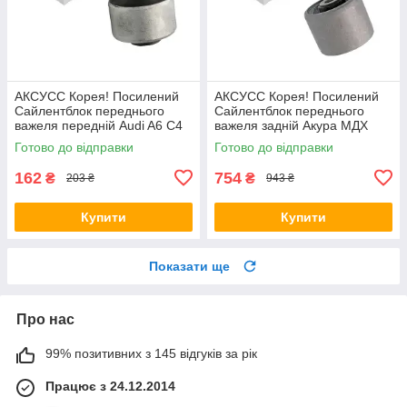
АКСУСС Корея! Посилений
АКСУСС Корея! Посилений
Сайлентблок переднього
Сайлентблок переднього
важеля передній Audi A6 C4
важеля задній Акура МДХ
C5 (1994-). Верхній. 35379 ,
(2004-). Нижній. HAB-PLB
Готово до відправки
Готово до відправки
JBU138 , TD1062W
162
754
₴
₴
203 ₴
943 ₴
Купити
Купити
Показати ще
Про нас
99% позитивних з 145 відгуків за рік
Працює з 24.12.2014