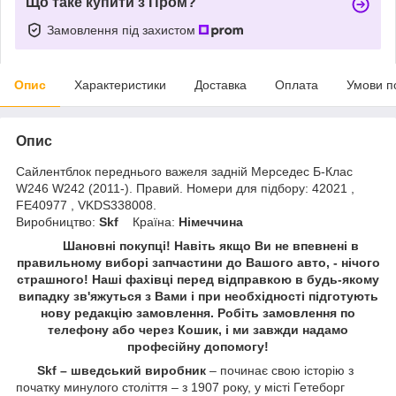
Що таке купити з Пром?
Замовлення під захистом
Опис
Характеристики
Доставка
Оплата
Умови п
Опис
Сайлентблок переднього важеля задній Мерседес Б-Клас
W246 W242 (2011-). Правий. Номери для підбору: 42021 ,
FE40977 , VKDS338008.
Виробництво:
Skf
Країна:
Німеччина
Шановні покупці! Навіть якщо Ви не впевнені в
правильному виборі запчастини до Вашого авто, - нічого
страшного! Наші фахівці перед відправкою в будь-якому
випадку зв'яжуться з Вами і при необхідності підготують
нову редакцію замовлення. Робіть замовлення по
телефону або через Кошик, і ми завжди надамо
професійну допомогу!
Skf – шведський виробник
– починає свою історію з
початку минулого століття – з 1907 року, у місті Гетеборг