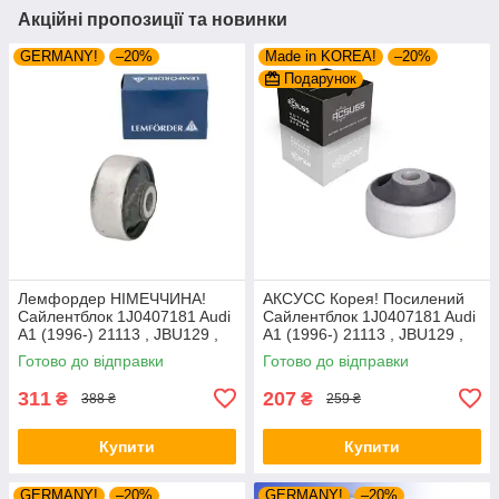
Акційні пропозиції та новинки
GERMANY!
–20%
Made in KOREA!
–20%
Подарунок
Лемфордер НІМЕЧЧИНА!
АКСУСС Корея! Посилений
Сайлентблок 1J0407181 Audi
Сайлентблок 1J0407181 Audi
A1 (1996-) 21113 , JBU129 ,
A1 (1996-) 21113 , JBU129 ,
VKDS331001
VKDS331001
Готово до відправки
Готово до відправки
311
207
₴
₴
388 ₴
259 ₴
Купити
Купити
GERMANY!
–20%
GERMANY!
–20%