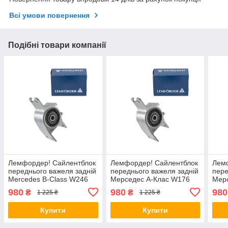
Всі умови повернення
Подібні товари компанії
Лемфордер! Сайлентблок
Лемфордер! Сайлентблок
Лем
переднього важеля задній
переднього важеля задній
пере
Mercedes B-Class W246
Мерседес А-Клас W176
Мер
W242 (2011-). Правий.
(2011-). Правий. 42021 ,
W242
980
980
980
₴
₴
1 225 ₴
1 225 ₴
42021 , FE40977 ,
FE40977 , VKDS338008
4202
VKDS338008
VKD
Купити
Купити