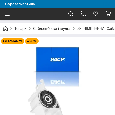
Єврозапчастина
Товари
Сайлентблоки і втулки
Skf НІМЕЧЧИНА! Сайле
GERMANY!
–20%