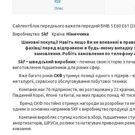
Опис
Сайлентблок переднього важеля передній БМВ 5 Е60 Е61 (2003
Виробництво:
Skf
Країна:
Німеччина
Шановні покупці! Навіть якщо Ви не впевнені в прави
фахівці перед відправкою в будь-якому випадку з
замовлення. Робіть замовлення по телефону 
Skf – шведський виробник
– починає свою історію з поча
виготовлення підшипників для різних сфер.
Вже багато років
СКФ
утримує позиції одного з лідерів – 
металургії, сервісного обслуговування побутової техніки.
Компанія має 76 підприємств, які розташовані у 22 країнах, у 
Південній Кореї, Японії та Китаї, на яких працює понад 40 тися
Бренд СКФ постійно отримує нагороди за розробки та іннова
одним із основних напрямків SKF є виробництво продукції д
Компанія виробляє ступиці колісні в зборі, підшипники ступ
амортизаторів, ШРУСи, ролики та натягувачі приводних ремені
ковзання.