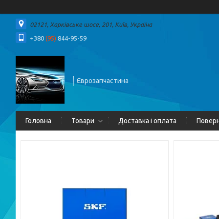
02121, Харківське шосе, 201, Київ, Україна
+380
(95)
844-95-59
Єврозапчастина
Головна
Товари
Доставка і оплата
Поверн