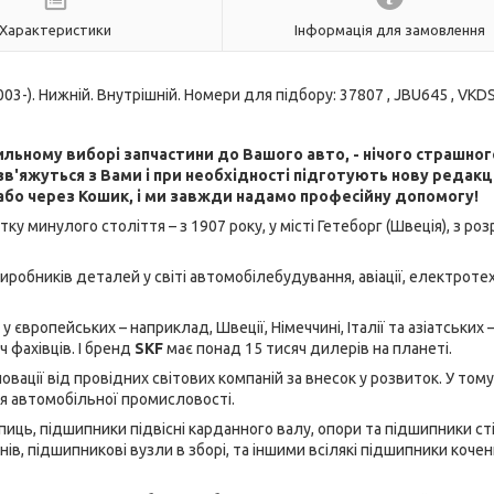
Характеристики
Інформація для замовлення
-). Нижній. Внутрішній. Номери для підбору: 37807 , JBU645 , VKD
льному виборі запчастини до Вашого авто, - нічого страшног
в'яжуться з Вами і при необхідності підготують нову редак
або через Кошик, і ми завжди надамо професійну допомогу!
тку минулого століття – з 1907 року, у місті Гетеборг (Швеція), з ро
виробників деталей у світі автомобілебудування, авіації, електротех
європейських – наприклад, Швеції, Німеччині, Італії та азіатських –
ч фахівців. І бренд
SKF
має понад 15 тисяч дилерів на планеті.
ції від провідних світових компаній за внесок у розвиток. У тому
ля автомобільної промисловості.
иць, підшипники підвісні карданного валу, опори та підшипники ст
в, підшипникові вузли в зборі, та іншими всілякі підшипники кочен