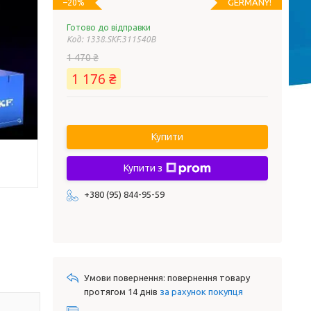
GERMANY!
–20%
Готово до відправки
Код:
1338.SKF.311540B
1 470 ₴
1 176 ₴
Купити
Купити з
+380 (95) 844-95-59
повернення товару
протягом 14 днів
за рахунок покупця