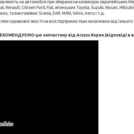
новлюють на автомобілі при збиранні на конвеєрах європейських M
 Renault, Citroen Ford, Fiat, японських Toyota, Suzuki, Nissan, Mitsubis
o, та вантажівки: Scania, DAF, MAN, Volvo, Iveco і т.д.
ем однакової якості на всіх підприємствах незалежно від їхнього
ЕКОМЕНДУЄМО цю запчастину від Acsuss Корея (відповіді в в