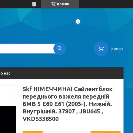
Кошик
Кошик
о нас
Skf НІМЕЧЧИНА! Сайлентблок
переднього важеля передній
БМВ 5 Е60 Е61 (2003-). Нижній.
Внутрішній. 37807 , JBU645 ,
VKDS338500