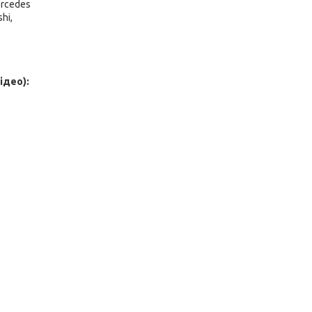
ercedes
hi,
ідео):