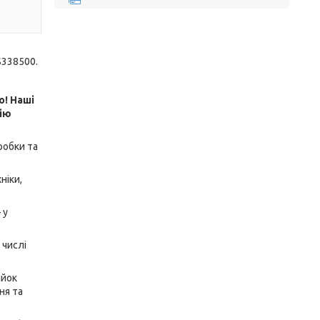
S338500.
о! Наші
цію
зробки та
ніки,
 у
 числі
ійок
ня та