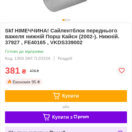
Skf НІМЕЧЧИНА! Сайлентблок переднього
важеля нижній Порш Кайєн (2002-). Нижній.
37927 , FE40165 , VKDS339002
Готово до відправки
Код: 1369.SKF.7L0333A
Роздріб
381
₴
476 ₴
Економія
95 ₴
Купити
або
Купити з