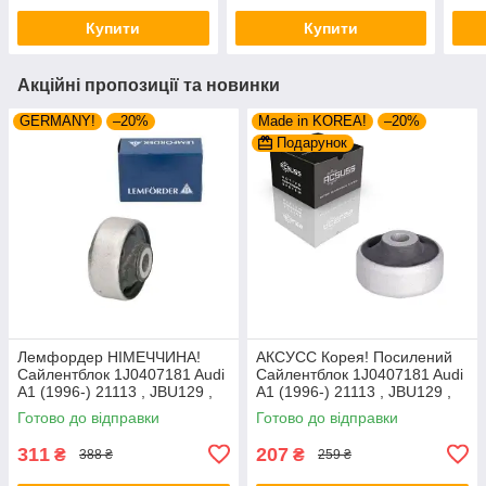
VKD
Купити
Купити
Акційні пропозиції та новинки
GERMANY!
–20%
Made in KOREA!
–20%
Подарунок
Лемфордер НІМЕЧЧИНА!
АКСУСС Корея! Посилений
Сайлентблок 1J0407181 Audi
Сайлентблок 1J0407181 Audi
A1 (1996-) 21113 , JBU129 ,
A1 (1996-) 21113 , JBU129 ,
VKDS331001
VKDS331001
Готово до відправки
Готово до відправки
311
207
₴
₴
388 ₴
259 ₴