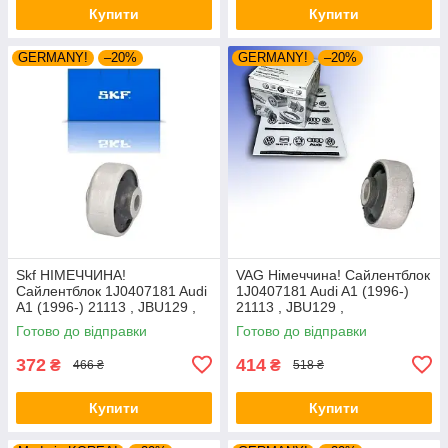
Купити
Купити
GERMANY!
–20%
GERMANY!
–20%
Skf НІМЕЧЧИНА!
VAG Німеччина! Сайлентблок
Сайлентблок 1J0407181 Audi
1J0407181 Audi A1 (1996-)
A1 (1996-) 21113 , JBU129 ,
21113 , JBU129 ,
VKDS331001
VKDS331001
Готово до відправки
Готово до відправки
372
414
₴
₴
466 ₴
518 ₴
Купити
Купити