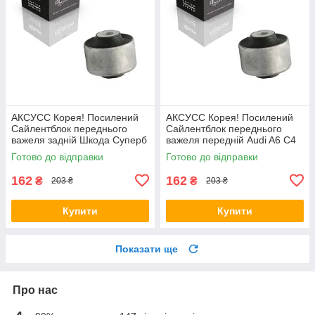
АКСУСС Корея! Посилений
АКСУСС Корея! Посилений
Сайлентблок переднього
Сайлентблок переднього
важеля задній Шкода Суперб
важеля передній Audi A6 C4
I (1994-). Верхній. 35379 ,
C5 (1994-). Верхній. 35379 ,
Готово до відправки
Готово до відправки
JBU138 , TD1062W
JBU138 , TD1062W
162
162
₴
₴
203 ₴
203 ₴
Купити
Купити
Показати ще
Про нас