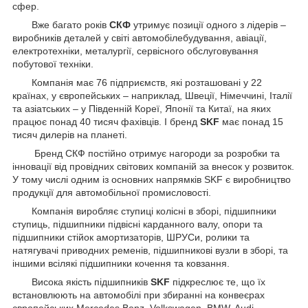
сфер.
Вже багато років
СКФ
утримує позиції одного з лідерів –
виробників деталей у світі автомобілебудування, авіації,
електротехніки, металургії, сервісного обслуговування
побутової техніки.
Компанія має 76 підприємств, які розташовані у 22
країнах, у європейських – наприклад, Швеції, Німеччині, Італії
та азіатських – у Південній Кореї, Японії та Китаї, на яких
працює понад 40 тисяч фахівців. І бренд
SKF
має понад 15
тисяч дилерів на планеті.
Бренд СКФ постійно отримує нагороди за розробки та
інновації від провідних світових компаній за внесок у розвиток.
У тому числі одним із основних напрямків SKF є виробництво
продукції для автомобільної промисловості.
Компанія виробляє ступиці колісні в зборі, підшипники
ступиць, підшипники підвісні карданного валу, опори та
підшипники стійок амортизаторів, ШРУСи, ролики та
натягувачі приводних ременів, підшипникові вузли в зборі, та
іншими всілякі підшипники кочення та ковзання.
Висока якість підшипників
SKF
підкреслює те, що їх
встановлюють на автомобілі при збиранні на конвеєрах
європейських Mercedes Benz, Volkswagen, BMW, Audi,