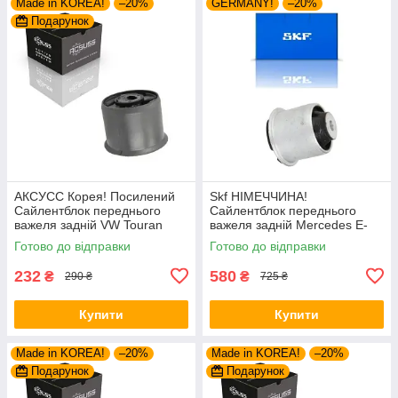
Made in KOREA!
–20%
GERMANY!
–20%
Подарунок
АКСУСС Корея! Посилений
Skf НІМЕЧЧИНА!
Сайлентблок переднього
Сайлентблок переднього
важеля задній VW Touran
важеля задній Mercedes E-
(2003-). 34559 , JBU602 ,
Class W211 S211 (2001-).
Готово до відправки
Готово до відправки
VKDS331037
Верхній. 43495 , JBU790 ,
VKDS338057
232
580
₴
₴
290 ₴
725 ₴
Купити
Купити
Made in KOREA!
–20%
Made in KOREA!
–20%
Подарунок
Подарунок