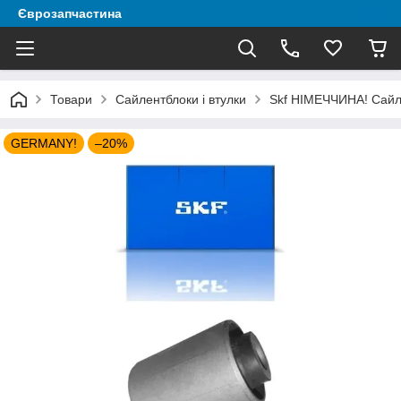
Єврозапчастина
Товари
Сайлентблоки і втулки
Skf НІМЕЧЧИНА! Сайле
GERMANY!
–20%