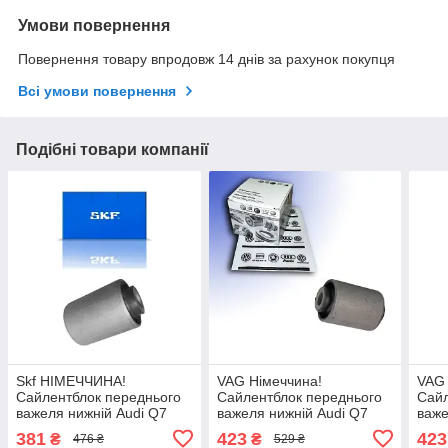
Умови повернення
Повернення товару впродовж 14 днів за рахунок покупця
Всі умови повернення
Подібні товари компанії
Skf НІМЕЧЧИНА!
VAG Німеччина!
VAG 
Сайлентблок переднього
Сайлентблок переднього
Сайл
важеля нижній Audi Q7
важеля нижній Audi Q7
важе
(2002-). Нижній. 37927 ,
(2002-). Нижній. 37927 ,
Caye
381
423
423
₴
₴
476 ₴
529 ₴
FE40165 , VKDS339002
FE40165 , VKDS339002
3792