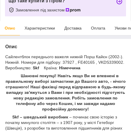
Що таке купити з Пром?
Замовлення під захистом
Опис
Характеристики
Доставка
Оплата
Умови п
Опис
Сайлентблок переднього важеля нижній Порш Кайєн (2002-).
Нижній. Номери для підбору: 37927 , FE40165 , VKDS339002.
Виробництво:
Skf
Країна:
Німеччина
Шановні покупці! Навіть якщо Ви не впевнені в
правильному виборі запчастини до Вашого авто, - нічого
страшного! Наші фахівці перед відправкою в будь-якому
випадку зв'яжуться з Вами і при необхідності підготують
нову редакцію замовлення. Робіть замовлення по
телефону або через Кошик, і ми завжди надамо
професійну допомогу!
Skf – шведський виробник
– починає свою історію з
початку минулого століття – з 1907 року, у місті Гетеборг
(Швеція), з розробки та виготовлення підшипників для різних