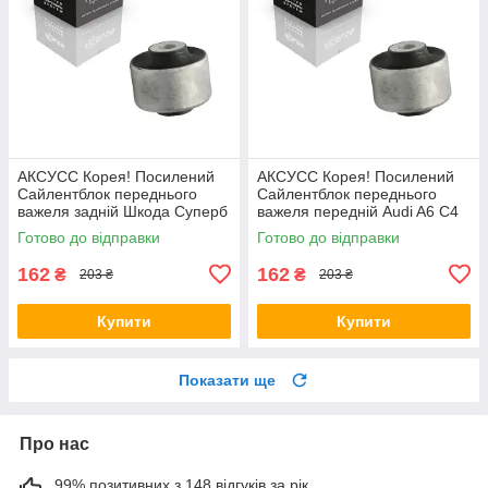
АКСУСС Корея! Посилений
АКСУСС Корея! Посилений
Сайлентблок переднього
Сайлентблок переднього
важеля задній Шкода Суперб
важеля передній Audi A6 C4
I (1994-). Верхній. 35379 ,
C5 (1994-). Верхній. 35379 ,
Готово до відправки
Готово до відправки
JBU138 , TD1062W
JBU138 , TD1062W
162
162
₴
₴
203 ₴
203 ₴
Купити
Купити
Показати ще
Про нас
99% позитивних з 148 відгуків за рік