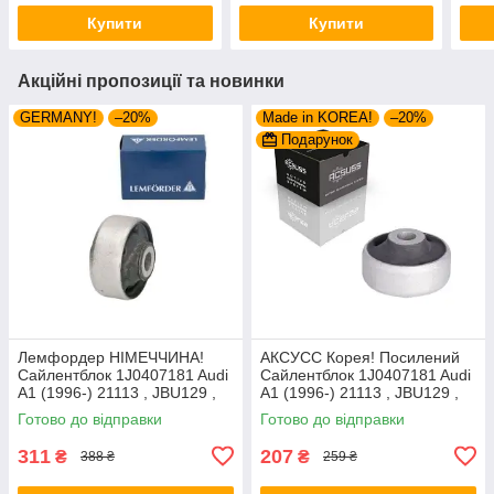
, JBU1362 ,
, JBU1362 ,
JBU
Купити
Купити
Акційні пропозиції та новинки
GERMANY!
–20%
Made in KOREA!
–20%
Подарунок
Лемфордер НІМЕЧЧИНА!
АКСУСС Корея! Посилений
Сайлентблок 1J0407181 Audi
Сайлентблок 1J0407181 Audi
A1 (1996-) 21113 , JBU129 ,
A1 (1996-) 21113 , JBU129 ,
VKDS331001
VKDS331001
Готово до відправки
Готово до відправки
311
207
₴
₴
388 ₴
259 ₴