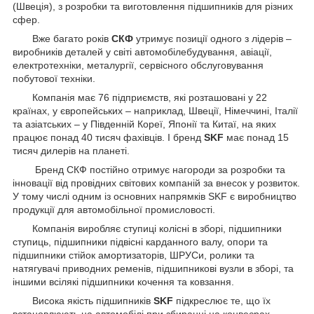
(Швеція), з розробки та виготовлення підшипників для різних
сфер.
Вже багато років
СКФ
утримує позиції одного з лідерів –
виробників деталей у світі автомобілебудування, авіації,
електротехніки, металургії, сервісного обслуговування
побутової техніки.
Компанія має 76 підприємств, які розташовані у 22
країнах, у європейських – наприклад, Швеції, Німеччині, Італії
та азіатських – у Південній Кореї, Японії та Китаї, на яких
працює понад 40 тисяч фахівців. І бренд
SKF
має понад 15
тисяч дилерів на планеті.
Бренд СКФ постійно отримує нагороди за розробки та
інновації від провідних світових компаній за внесок у розвиток.
У тому числі одним із основних напрямків SKF є виробництво
продукції для автомобільної промисловості.
Компанія виробляє ступиці колісні в зборі, підшипники
ступиць, підшипники підвісні карданного валу, опори та
підшипники стійок амортизаторів, ШРУСи, ролики та
натягувачі приводних ременів, підшипникові вузли в зборі, та
іншими всілякі підшипники кочення та ковзання.
Висока якість підшипників
SKF
підкреслює те, що їх
встановлюють на автомобілі при збиранні на конвеєрах