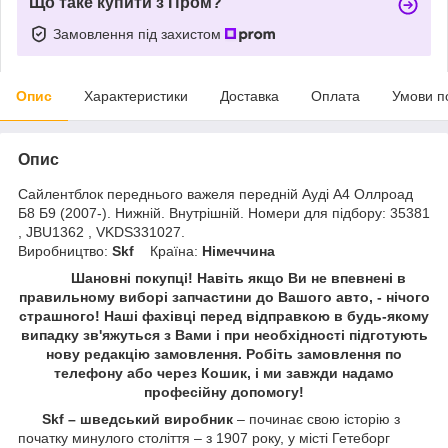
Що таке купити з Пром?
Замовлення під захистом
Опис
Характеристики
Доставка
Оплата
Умови п
Опис
Сайлентблок переднього важеля передній Ауді А4 Оллроад
Б8 Б9 (2007-). Нижній. Внутрішній. Номери для підбору: 35381
, JBU1362 , VKDS331027.
Виробництво:
Skf
Країна:
Німеччина
Шановні покупці! Навіть якщо Ви не впевнені в
правильному виборі запчастини до Вашого авто, - нічого
страшного! Наші фахівці перед відправкою в будь-якому
випадку зв'яжуться з Вами і при необхідності підготують
нову редакцію замовлення. Робіть замовлення по
телефону або через Кошик, і ми завжди надамо
професійну допомогу!
Skf – шведський виробник
– починає свою історію з
початку минулого століття – з 1907 року, у місті Гетеборг