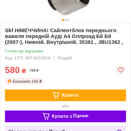
Skf НІМЕЧЧИНА! Сайлентблок переднього
важеля передній Ауді А4 Оллроад Б8 Б9
(2007-). Нижній. Внутрішній. 35381 , JBU1362 ,
Готово до відправки
Код: 1372.SKF.8K0182A
Роздріб
580
₴
725 ₴
Економія
145 ₴
Купити
або
Купити з