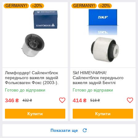
GERMANY!
–20%
GERMANY!
–20%
Лемфордер! Сайлентблок
Skf НІМЕЧЧИНА!
переднього важеля задній
Сайлентблок переднього
Фольксваген Фокс (2003-).
важеля задній Бентлі
34559 , JBU602 ,
Бентайга (2015-). Верхній.
Готово до відправки
Готово до відправки
VKDS331037
42214 , FE108113 ,
VKDS331082
346
414
₴
₴
432 ₴
518 ₴
Купити
Купити
Показати ще