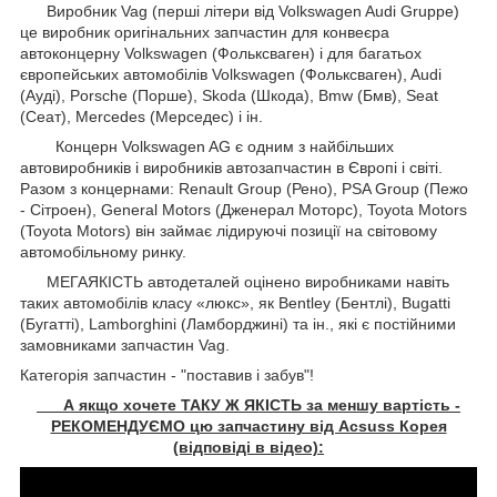
Виробник Vag (перші літери від Volkswagen Audi Gruppe)
це виробник оригінальних запчастин для конвеєра
автоконцерну Volkswagen (Фольксваген) і для багатьох
європейських автомобілів Volkswagen (Фольксваген), Audi
(Ауді), Porsche (Порше), Skoda (Шкода), Bmw (Бмв), Seat
(Сеат), Mercedes (Мерседес) і ін.
Концерн Volkswagen AG є одним з найбільших
автовиробників і виробників автозапчастин в Європі і світі.
Разом з концернами: Renault Group (Рено), PSA Group (Пежо
- Сітроен), General Motors (Дженерал Моторс), Toyota Motors
(Toyota Motors) він займає лідируючі позиції на світовому
автомобільному ринку.
МЕГАЯКІСТЬ автодеталей оцінено виробниками навіть
таких автомобілів класу «люкс», як Bentley (Бентлі), Bugatti
(Бугатті), Lamborghini (Ламборджині) та ін., які є постійними
замовниками запчастин Vag.
Категорія запчастин - "поставив і забув"!
А якщо хочете ТАКУ Ж ЯКІСТЬ за меншу вартість -
РЕКОМЕНДУЄМО цю запчастину від Acsuss Корея
(відповіді в відео):