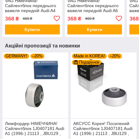
VAG Німеччина!
VAG Німеччина!
VAG 
Сайлентблок переднього
Сайлентблок переднього
Сайл
важеля передній Audi A4
важеля передній Audi A6
важе
B5 B6 B7 (1994-). Нижній.
C5 (1994-). Нижній.
D2 (
368
368
368
₴
₴
460 ₴
460 ₴
Внутрішній. 14541 ,
Внутрішній. 14541 ,
Внут
JBU642 , VKDS331013
JBU642 , VKDS331013
JBU
Купити
Купити
Акційні пропозиції та новинки
GERMANY!
–20%
Made in KOREA!
–20%
Подарунок
Лемфордер НІМЕЧЧИНА!
АКСУСС Корея! Посилений
Сайлентблок 1J0407181 Audi
Сайлентблок 1J0407181 Audi
A1 (1996-) 21113 , JBU129 ,
A1 (1996-) 21113 , JBU129 ,
VKDS331001
VKDS331001