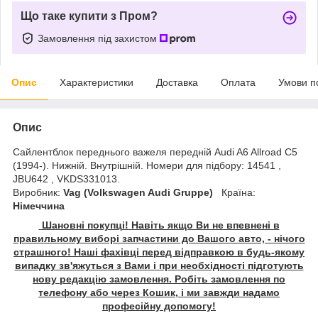
Що таке купити з Пром?
Замовлення під захистом
Опис
Характеристики
Доставка
Оплата
Умови п
Опис
Сайлентблок переднього важеля передній Audi A6 Allroad C5
(1994-). Нижній. Внутрішній. Номери для підбору: 14541 ,
JBU642 , VKDS331013.
Виробник:
Vag (Volkswagen Audi Gruppe)
Країна:
Німеччина
Шановні покупці! Навіть якщо Ви не впевнені в
правильному виборі запчастини до Вашого авто, - нічого
страшного! Наші фахівці перед відправкою в будь-якому
випадку зв'яжуться з Вами і при необхідності підготують
нову редакцію замовлення. Робіть замовлення по
телефону або через Кошик, і ми завжди надамо
професійну допомогу!