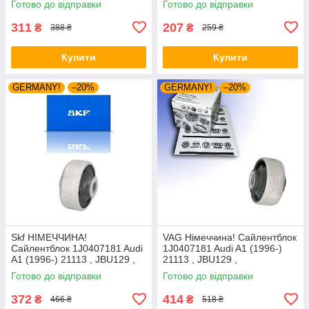
Готово до відправки
Готово до відправки
311
207
₴
₴
388 ₴
259 ₴
Купити
Купити
GERMANY!
–20%
GERMANY!
–20%
Skf НІМЕЧЧИНА!
VAG Німеччина! Сайлентблок
Сайлентблок 1J0407181 Audi
1J0407181 Audi A1 (1996-)
A1 (1996-) 21113 , JBU129 ,
21113 , JBU129 ,
VKDS331001
VKDS331001
Готово до відправки
Готово до відправки
372
414
₴
₴
466 ₴
518 ₴