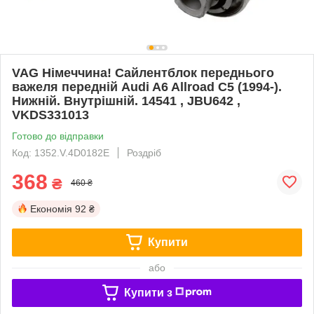
VAG Німеччина! Сайлентблок переднього
важеля передній Audi A6 Allroad C5 (1994-).
Нижній. Внутрішній. 14541 , JBU642 ,
VKDS331013
Готово до відправки
Код: 1352.V.4D0182E
Роздріб
368
₴
460 ₴
Економія
92 ₴
Купити
або
Купити з