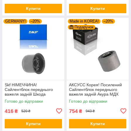
Купити
Купити
GERMANY!
–20%
Made in KOREA!
–20%
Подарунок
Skf НІМЕЧЧИНА!
АКСУСС Корея! Посилений
Сайлентблок переднього
Сайлентблок переднього
важеля задній Шкода
важеля задній Акура МДХ
Румстер (2006-). 34559 ,
(2004-). Нижній. HAB-PLB
Готово до відправки
Готово до відправки
JBU602 , VKDS331037
416
754
₴
₴
520 ₴
943 ₴
Купити
Купити