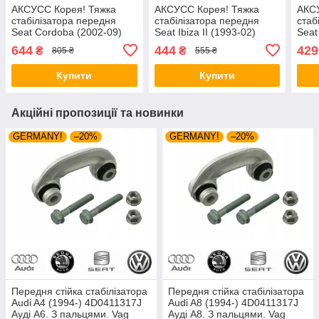
АКСУСС Корея! Тяжка
АКСУСС Корея! Тяжка
АКС
стабілізатора передня
стабілізатора передня
стаб
Seat Cordoba (2002-09)
Seat Ibiza II (1993-02)
Seat
Сеат Кордоба. 25463 ,
Сеат Ібіца II. 20982 ,
Сеат 
644
444
429
₴
₴
805 ₴
555 ₴
JTS393 , FE19518
JTS260 , FE14230
JTS3
Купити
Купити
Акційні пропозиції та новинки
GERMANY!
–20%
GERMANY!
–20%
Передня стійка стабілізатора
Передня стійка стабілізатора
Audi A4 (1994-) 4D0411317J
Audi A8 (1994-) 4D0411317J
Ауді А6. З пальцями. Vag
Ауді А8. З пальцями. Vag