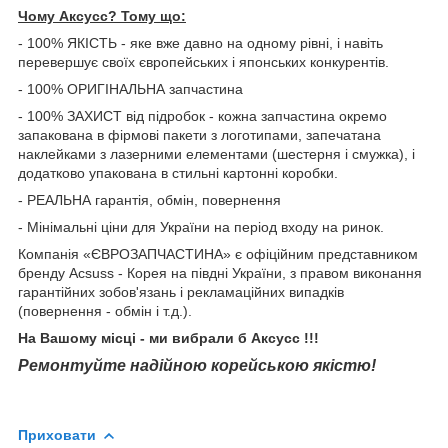
Чому Aксусс? Тому що:
- 100% ЯКІСТЬ - яке вже давно на одному рівні, і навіть
перевершує своїх європейських і японських конкурентів.
- 100% ОРИГІНАЛЬНА запчастина
- 100% ЗАХИСТ від підробок - кожна запчастина окремо
запакована в фірмові пакети з логотипами, запечатана
наклейками з лазерними елементами (шестерня і смужка), і
додатково упакована в стильні картонні коробки.
- РЕАЛЬНА гарантія, обмін, повернення
- Мінімальні ціни для України на період входу на ринок.
Компанія «ЄВРОЗАПЧАСТИНА» є офіційним представником
бренду Acsuss - Корея на півдні України, з правом виконання
гарантійних зобов'язань і рекламаційних випадків
(повернення - обмін і т.д.).
На Вашому місці - ми вибрали б Aксусс !!!
Ремонтуйте надійною корейською якістю!
Приховати