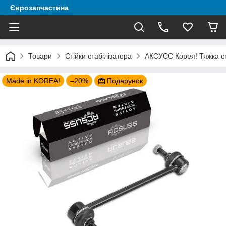
Єврозапчастина
Товари
Стійки стабілізатора
АКСУСС Корея! Тяжка ста
Made in KOREA!
–20%
Подарунок