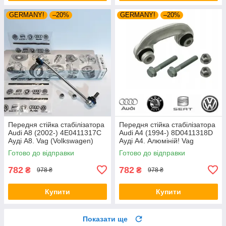
GERMANY!
–20%
GERMANY!
–20%
Передня стійка стабілізатора
Передня стійка стабілізатора
Audi A8 (2002-) 4E0411317C
Audi A4 (1994-) 8D0411318D
Ауді А8. Vag (Volkswagen)
Ауді А4. Алюміній! Vag
(Volkswagen)
Готово до відправки
Готово до відправки
782
782
₴
₴
978 ₴
978 ₴
Купити
Купити
Показати ще