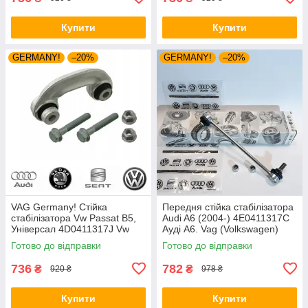
Купити
Купити
GERMANY!
–20%
GERMANY!
–20%
VAG Germany! Стійка
Передня стійка стабілізатора
стабілізатора Vw Passat B5,
Audi A6 (2004-) 4E0411317C
Універсал 4D0411317J Vw
Ауді А6. Vag (Volkswagen)
Пасат Б5. З пальцями.
Готово до відправки
Готово до відправки
Передня.
736
782
₴
₴
920 ₴
978 ₴
Купити
Купити