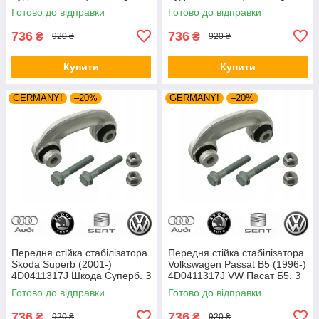
(Volkswagen)
(Volkswagen)
Готово до відправки
Готово до відправки
736
736
₴
₴
920 ₴
920 ₴
Купити
Купити
GERMANY!
–20%
GERMANY!
–20%
Передня стійка стабілізатора
Передня стійка стабілізатора
Skoda Superb (2001-)
Volkswagen Passat B5 (1996-)
4D0411317J Шкода Суперб. З
4D0411317J VW Пасат Б5. З
пальцями. Vag (Volkswagen)
пальцями. Vag (VW)
Готово до відправки
Готово до відправки
736
736
₴
₴
920 ₴
920 ₴