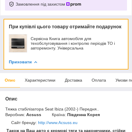
Замовлення під захистом
При купівлі цього товару отримайте подарунок
Сервісна Книга автомобіля для
техобслуговування і контролю періодів ТО і
авторемонту. Універсальна
Приховати
Опис
Характеристики
Доставка
Оплата
Умови п
Опис
Тяжка стабілізатора Seat Ibiza (2002-) Передня..
Виробник:
Acsuss
Країна:
Південна Корея
Сайт бренду
:
http://www.Acsuss.eu
Також на Ваш авто є кермові тяги та наконечники, стійки