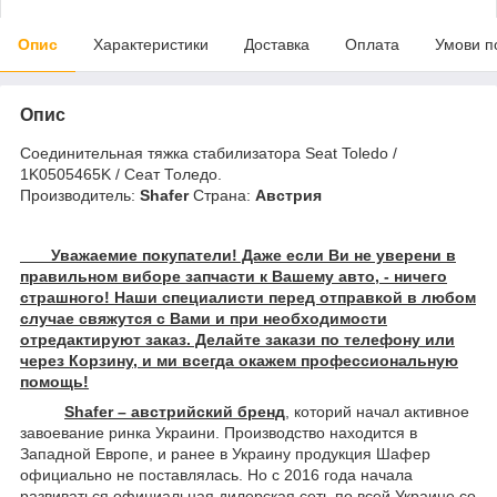
Опис
Характеристики
Доставка
Оплата
Умови п
Опис
Соединительная тяжка стабилизатора Seat Toledo /
1K0505465K / Сеат Толедо.
Производитель:
Shafer
Страна:
Австрия
Уважаемие покупатели! Даже если Ви не уверени в
правильном виборе запчасти к Вашему авто, - ничего
страшного! Наши специалисти перед отправкой в любом
случае свяжутся с Вами и при необходимости
отредактируют заказ. Делайте закази по телефону или
через Корзину, и ми всегда окажем профессиональную
помощь!
Shafer – австрийский бренд
, которий начал активное
завоевание ринка Украини. Производство находится в
Западной Европе, и ранее в Украину продукция Шафер
официально не поставлялась. Но с 2016 года начала
развиваться официальная дилерская сеть по всей Украине со