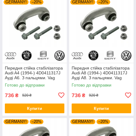
GERMANY!
–20%
GERMANY!
–20%
Передня стійка стабілізатора
Передня стійка стабілізатора
Audi A4 (1994-) 4D0411317J
Audi A8 (1994-) 4D0411317J
Ауді А6. З пальцями. Vag
Ауді А8. З пальцями. Vag
(Volkswagen)
(Volkswagen)
Готово до відправки
Готово до відправки
736
736
₴
₴
920 ₴
920 ₴
Купити
Купити
GERMANY!
–20%
GERMANY!
–20%