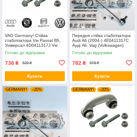
VAG Germany! Стійка
Передня стійка стабілізатора
стабілізатора Vw Passat B5,
Audi A6 (2004-) 4E0411317C
Універсал 4D0411317J Vw
Ауді А6. Vag (Volkswagen)
Пасат Б5. З пальцями.
Готово до відправки
Готово до відправки
Передня.
736
782
₴
₴
920 ₴
978 ₴
Купити
Купити
GERMANY!
–20%
GERMANY!
–20%