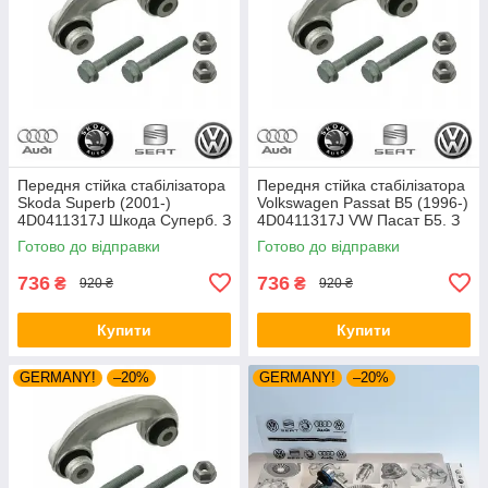
Передня стійка стабілізатора
Передня стійка стабілізатора
Skoda Superb (2001-)
Volkswagen Passat B5 (1996-)
4D0411317J Шкода Суперб. З
4D0411317J VW Пасат Б5. З
пальцями. Vag (Volkswagen)
пальцями. Vag (VW)
Готово до відправки
Готово до відправки
736
736
₴
₴
920 ₴
920 ₴
Купити
Купити
GERMANY!
–20%
GERMANY!
–20%