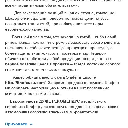
всеми гарантийними обязательствами.
Для закрепления позиций в нашей стране, компанией
Шафер били сделани невероятно низкие цени на весь
ассортимент запчастей, при соблюдении всех норм
европейского качества.
Большой плюс в том, что заходя на какой – либо новий
ринок, каждая компания стремясь завоевать своего клиента,
поставляет особо качественную продукцию, прошедшую
более тщательний контроль, проверки и т.д. Недаром
обичние потребители любой продукции говорят, что все
первое появляющееся в продаже – всегда достойно особого
внимания и его можно смело покупать.
Адрес официального сайта Shafer в Европе
http://Shafer.eu.com/
. За время продажи продукции Шафер
ми собирали информацию и отзиви наших постоянних
клиентов, и по етим отзивам:
Еврозапчасть ДУЖЕ РЕКОМЕНДУЄ
австрійського
виробника Шафер для застосування для всіх видів легкових
автомобілів і особливо власникам мікроавтобусів!
Приховати