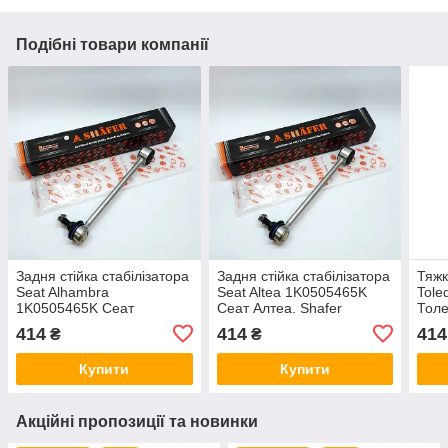
Подібні товари компанії
Задня стійка стабілізатора
Задня стійка стабілізатора
Тяжк
Seat Alhambra
Seat Altea 1K0505465K
Tole
1K0505465K Сеат
Сеат Алтеа. Shafer
Толе
Альхамбра. Shafer Австрія
Австрія
414
414
414
₴
₴
Купити
Купити
Акційні пропозиції та новинки