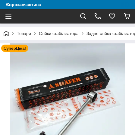
Єврозапчастина
Товари
Стійки стабілізатора
Задня стійка стабілізат
СуперЦіна!