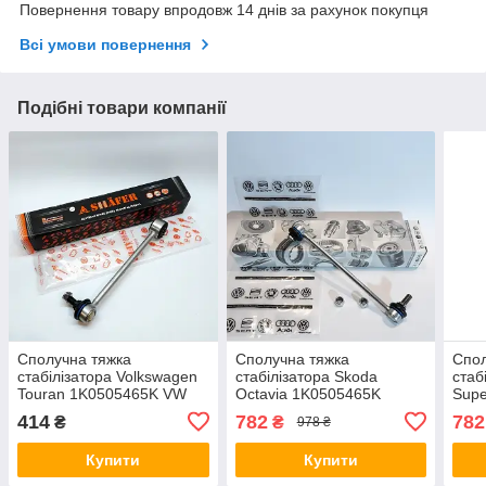
Повернення товару впродовж 14 днів за рахунок покупця
Всі умови повернення
Подібні товари компанії
Сполучна тяжка
Сполучна тяжка
Спол
стабілізатора Volkswagen
стабілізатора Skoda
стаб
Touran 1K0505465K VW
Octavia 1K0505465K
Sup
Туран. Задня. Shafer
Шкода Октавіа. Задня. Vag
Шкод
414
782
782
₴
₴
978 ₴
Австрія
(Volkswagen)
(Vol
Купити
Купити