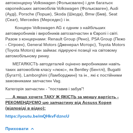
автоконцерну Volkswagen (Фольксваген) і для багатьох
європейських автомобілів Volkswagen (Фольксваген), Audi
(Ауді), Porsche (Порше), Skoda (Шкода), Bmw (Бмв), Seat
(Сеат), Mercedes (Мерседес) і ін.
Концерн Volkswagen AG є одним з найбільших
автовиробників і виробників автозапчастин в Європі і світі.
Разом з концернами: Renault Group (Рено), PSA Group (Пежо
- Сітроен), General Motors (Дженерал Моторс), Toyota Motors
(Toyota Motors) він займає лідируючі позиції на світовому
автомобільному ринку.
МЕГАЯКІСТЬ автодеталей оцінено виробниками навіть
таких автомобілів класу «люкс», як Bentley (Бентлі), Bugatti
(Бугатті), Lamborghini (Ламборджині) та ін., які є постійними
замовниками запчастин Vag.
Категорія запчастин - "поставив і забув"!
А якщо хочете ТАКУ Ж ЯКІСТЬ за меншу вартість -
РЕКОМЕНДУЄМО цю запчастину від Acsuss Корея
(відповіді в відео):
https://youtu.be/mQHkvFdzncU
Приховати