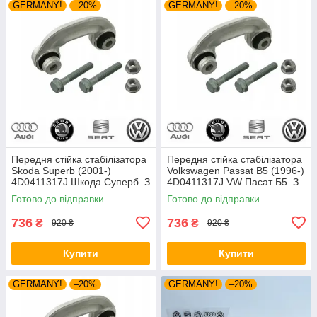
GERMANY!
–20%
GERMANY!
–20%
Передня стійка стабілізатора
Передня стійка стабілізатора
Skoda Superb (2001-)
Volkswagen Passat B5 (1996-)
4D0411317J Шкода Суперб. З
4D0411317J VW Пасат Б5. З
пальцями. Vag (Volkswagen)
пальцями. Vag (VW)
Готово до відправки
Готово до відправки
736
736
₴
₴
920 ₴
920 ₴
Купити
Купити
GERMANY!
–20%
GERMANY!
–20%