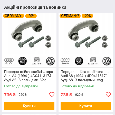
Акційні пропозиції та новинки
GERMANY!
–20%
GERMANY!
–20%
Передня стійка стабілізатора
Передня стійка стабілізатора
Audi A4 (1994-) 4D0411317J
Audi A8 (1994-) 4D0411317J
Ауді А6. З пальцями. Vag
Ауді А8. З пальцями. Vag
(Volkswagen)
(Volkswagen)
Готово до відправки
Готово до відправки
736
736
₴
₴
920 ₴
920 ₴
Купити
Купити