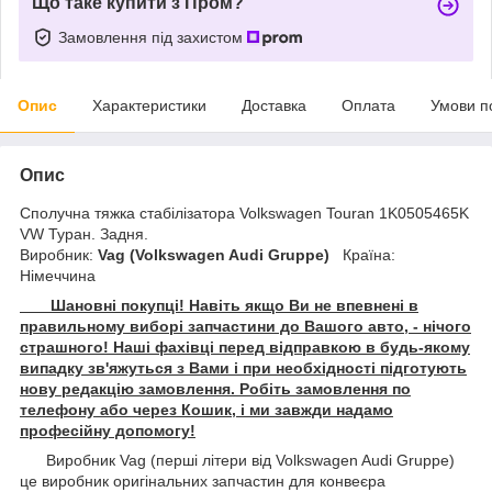
Що таке купити з Пром?
Замовлення під захистом
Опис
Характеристики
Доставка
Оплата
Умови п
Опис
Сполучна тяжка стабілізатора Volkswagen Touran 1K0505465K
VW Туран. Задня.
Виробник:
Vag (Volkswagen Audi Gruppe)
Країна:
Німеччина
Шановні покупці! Навіть якщо Ви не впевнені в
правильному виборі запчастини до Вашого авто, - нічого
страшного! Наші фахівці перед відправкою в будь-якому
випадку зв'яжуться з Вами і при необхідності підготують
нову редакцію замовлення. Робіть замовлення по
телефону або через Кошик, і ми завжди надамо
професійну допомогу!
Виробник Vag (перші літери від Volkswagen Audi Gruppe)
це виробник оригінальних запчастин для конвеєра