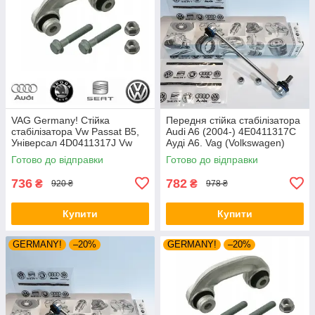
VAG Germany! Стійка
Передня стійка стабілізатора
стабілізатора Vw Passat B5,
Audi A6 (2004-) 4E0411317C
Універсал 4D0411317J Vw
Ауді А6. Vag (Volkswagen)
Пасат Б5. З пальцями.
Готово до відправки
Готово до відправки
Передня.
736
782
₴
₴
920 ₴
978 ₴
Купити
Купити
GERMANY!
–20%
GERMANY!
–20%