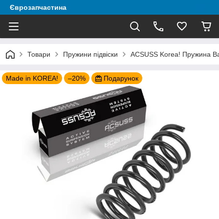
Єврозапчастина
Товари
Пружини підвіски
ACSUSS Korea! Пружина Ваз
Made in KOREA!
–20%
Подарунок