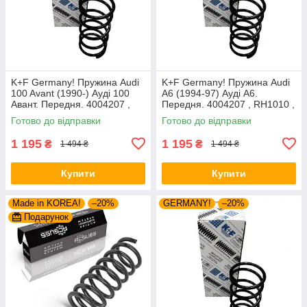
K+F Germany! Пружина Audi
K+F Germany! Пружина Audi
100 Avant (1990-) Ауді 100
A6 (1994-97) Ауді А6.
Авант. Передня. 4004207 ,
Передня. 4004207 , RH1010 ,
RH1010 , 997224. К+Ф
997224. К+Ф Німеччина
Готово до відправки
Готово до відправки
Німеччина
1 195
1 195
₴
₴
1 494 ₴
1 494 ₴
Купити
Купити
Made in KOREA!
–20%
GERMANY!
–20%
Подарунок