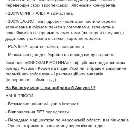
перевершує своїх європейських і японських конкурентів.
- 100% ОРИГІНАЛЬНА запчастина
- 100% ЗАХИСТ від підробок - кожна запчастина окремо
запакована в фірмові пакети з логотипами, запечатана
наклейками з лазерними елементами (шестерня і смужка), і
додатково упакована в стильні картонні коробки.
- РЕАЛЬНА гарантія, обмін, повернення
- Мінімальні ціни для України на період входу на ринок.
Компанія «ЄВРОЗАПЧАСТИНА» є офіційним представником
бренду Acsuss - Корея на півдні України, з правом виконання
гарантійних зобов'язань і рекламаційних випадків
(повернення - обмін і т.д.).
На Вашому місці - ми вибрали б Aксусс !!!
НАШІ ПЛЮСИ:
- Безумовно найнижчі ціни в інтернеті
- Відправлення БЕЗ передплати
- Передамо маршруткою по Херсонській області, в м Миколаїв
і Одеса - отримаєте запчастину через кілька годин.