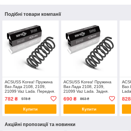
Подібні товари компанії
ACSUSS Korea! Пружина
ACSUSS Korea! Пружина
ACS
Ваз Лада 2108, 2109,
Ваз Лада 2108, 2109,
Ваз 
21099 Vaz Lada. Передня.
21099 Vaz Lada. Задня.
Lada
4047002 , RA1901 , .
4247003 , RA5643 , .
RA56
782
690
828
₴
₴
978 ₴
863 ₴
Аксусс Корея
Аксусс Корея
Купити
Купити
Акційні пропозиції та новинки