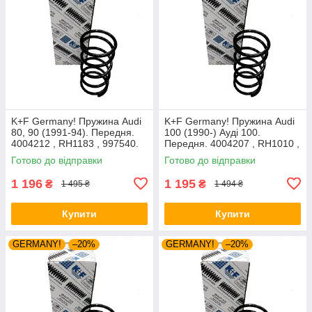
K+F Germany! Пружина Audi
K+F Germany! Пружина Audi
80, 90 (1991-94). Передня.
100 (1990-) Ауді 100.
4004212 , RH1183 , 997540.
Передня. 4004207 , RH1010 ,
К+Ф Німеччина
997224. К+Ф Німеччина
Готово до відправки
Готово до відправки
1 196
1 195
₴
₴
1 495 ₴
1 494 ₴
Купити
Купити
GERMANY!
–20%
GERMANY!
–20%