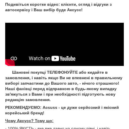
Подивіться коротке відео: клієнти, огляд і відгуки з
автосервісу і Ваш вибір буде Aксусс!
Шановні покупці ТЕЛЕФОНУЙТЕ або кидайте в
замовлення, і навіть якщо Ви не впевнені в правильному
виборі запчастини до Вашого авто, - нічого страшного!
Наші фахівці перед відправкою в будь-якому випадку
зв'яжуться з Вами і при необхідності підготують нову
редакцію замовлення.
РЕКОМЕНДУЄМО: Acsuss - це дуже серйозний і якісний
корейський бренд!
Чому Aксусс? Тому що:
- 100% ЯКІСТЬ - яке вже давно на одному рівні, і навіть