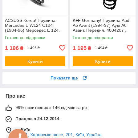
ACSUSS Korea! Пружина
K+F Germany! Пружина Audi
Mercedes E W124 C124
A6 Avant (1994-97) Ауді А6
(1984-96) Мерседес Е 124.
Авант. Передня. 4004207 ,
Задня. 4256803 , RD5084 ,
RH1010 , 997224. К+Ф
Готово до відправки
Готово до відправки
996072. Аксусс Корея
Німеччина
1 196
1 195
₴
₴
1 495 ₴
1 494 ₴
Купити
Купити
Показати ще
Про нас
99% позитивних з 146 відгуків за рік
Працює з 24.12.2014
м. Київ
02121, Харківське шосе, 201, Київ, Україна