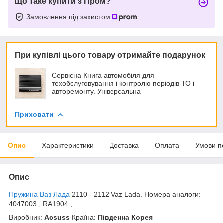
Що таке купити з Пром?
Замовлення під захистом
При купівлі цього товару отримайте подарунок
Сервісна Книга автомобіля для
техобслуговування і контролю періодів ТО і
авторемонту. Універсальна
Приховати
Опис
Характеристики
Доставка
Оплата
Умови п
Опис
Пружина Ваз Лада
2110 - 2112 Vaz Lada. Номера аналоги:
4047003 , RA1904 , .
Виробник:
Acsuss
Країна:
Південна Корея