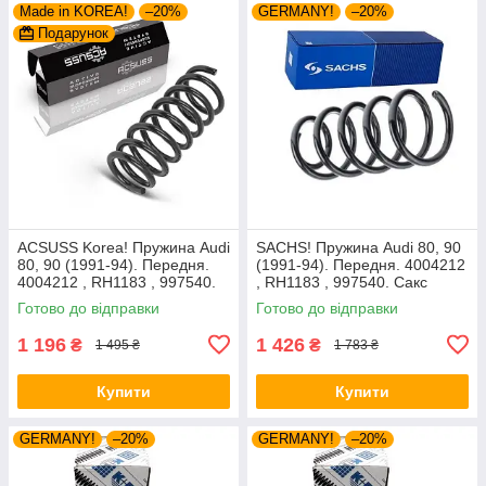
Made in KOREA!
–20%
GERMANY!
–20%
Подарунок
ACSUSS Korea! Пружина Audi
SACHS! Пружина Audi 80, 90
80, 90 (1991-94). Передня.
(1991-94). Передня. 4004212
4004212 , RH1183 , 997540.
, RH1183 , 997540. Сакс
Аксусс Корея
Готово до відправки
Готово до відправки
1 196
1 426
₴
₴
1 495 ₴
1 783 ₴
Купити
Купити
GERMANY!
–20%
GERMANY!
–20%