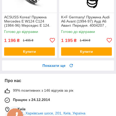
ACSUSS Korea! Пружина
K+F Germany! Пружина Audi
Mercedes E W124 C124
A6 Avant (1994-97) Ауді А6
(1984-96) Мерседес Е 124.
Авант. Передня. 4004207 ,
Задня. 4256803 , RD5084 ,
RH1010 , 997224. К+Ф
Готово до відправки
Готово до відправки
996072. Аксусс Корея
Німеччина
1 196
1 195
₴
₴
1 495 ₴
1 494 ₴
Купити
Купити
Показати ще
Про нас
99% позитивних з 146 відгуків за рік
Працює з 24.12.2014
м. Київ
02121, Харківське шосе, 201, Київ, Україна