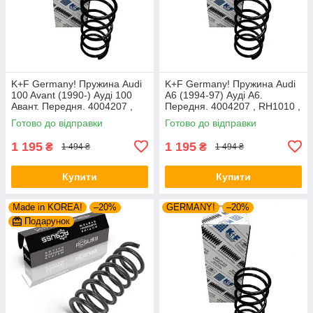
K+F Germany! Пружина Audi
K+F Germany! Пружина Audi
100 Avant (1990-) Ауді 100
A6 (1994-97) Ауді А6.
Авант. Передня. 4004207 ,
Передня. 4004207 , RH1010 ,
RH1010 , 997224. К+Ф
997224. К+Ф Німеччина
Готово до відправки
Готово до відправки
Німеччина
1 195
1 195
₴
₴
1 494 ₴
1 494 ₴
Купити
Купити
Made in KOREA!
–20%
GERMANY!
–20%
Подарунок