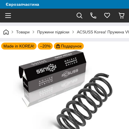
Єврозапчастина
Товари
Пружини підвіски
ACSUSS Korea! Пружина VW 
Made in KOREA!
–20%
Подарунок