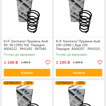
K+F Germany! Пружина Audi
K+F Germany! Пружина Audi
80, 90 (1991-94). Передня.
100 (1990-) Ауді 100.
4004212 , RH1183 , 997540.
Передня. 4004207 , RH1010 ,
К+Ф Німеччина
997224. К+Ф Німеччина
Готово до відправки
Готово до відправки
1 196
1 195
₴
₴
1 495 ₴
1 494 ₴
Купити
Купити
GERMANY!
–20%
GERMANY!
–20%