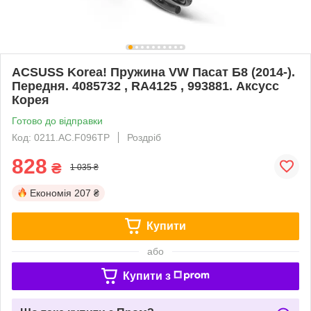
ACSUSS Korea! Пружина VW Пасат Б8 (2014-).
Передня. 4085732 , RA4125 , 993881. Аксусс
Корея
Готово до відправки
Код: 0211.AC.F096TP
Роздріб
828
₴
1 035 ₴
Економія
207 ₴
Купити
або
Купити з