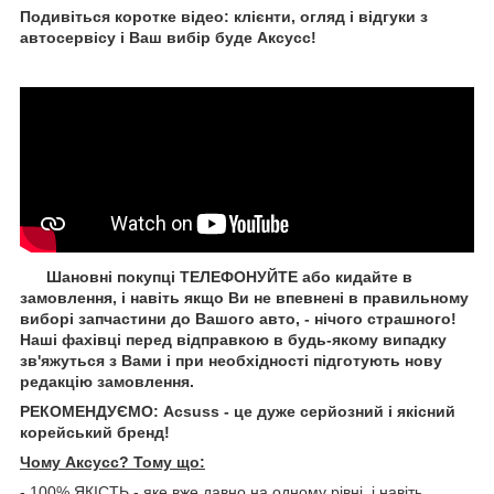
Подивіться коротке відео: клієнти, огляд і відгуки з
автосервісу і Ваш вибір буде Aксусс!
Шановні покупці ТЕЛЕФОНУЙТЕ або кидайте в
замовлення, і навіть якщо Ви не впевнені в правильному
виборі запчастини до Вашого авто, - нічого страшного!
Наші фахівці перед відправкою в будь-якому випадку
зв'яжуться з Вами і при необхідності підготують нову
редакцію замовлення.
РЕКОМЕНДУЄМО: Acsuss - це дуже серйозний і якісний
корейський бренд!
Чому Aксусс? Тому що:
- 100% ЯКІСТЬ - яке вже давно на одному рівні, і навіть