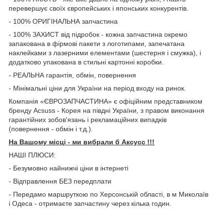
перевершує своїх європейських і японських конкурентів.
- 100% ОРИГІНАЛЬНА запчастина
- 100% ЗАХИСТ від підробок - кожна запчастина окремо
запакована в фірмові пакети з логотипами, запечатана
наклейками з лазерними елементами (шестерня і смужка), і
додатково упакована в стильні картонні коробки.
- РЕАЛЬНА гарантія, обмін, повернення
- Мінімальні ціни для України на період входу на ринок.
Компанія «ЄВРОЗАПЧАСТИНА» є офіційним представником
бренду Acsuss - Корея на півдні України, з правом виконання
гарантійних зобов'язань і рекламаційних випадків
(повернення - обмін і т.д.).
На Вашому місці - ми вибрали б Aксусс !!!
НАШІ ПЛЮСИ:
- Безумовно найнижчі ціни в інтернеті
- Відправлення БЕЗ передплати
- Передамо маршруткою по Херсонській області, в м Миколаїв
і Одеса - отримаєте запчастину через кілька годин.