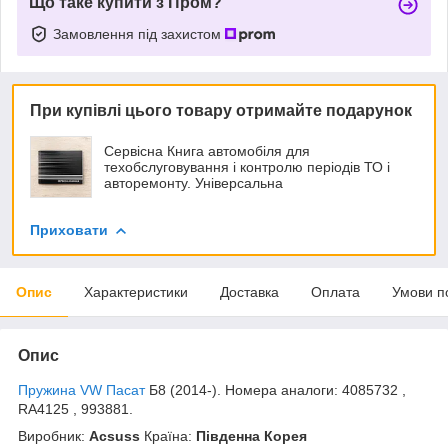
Що таке купити з Пром?
Замовлення під захистом
При купівлі цього товару отримайте подарунок
Сервісна Книга автомобіля для
техобслуговування і контролю періодів ТО і
авторемонту. Універсальна
Приховати
Опис
Характеристики
Доставка
Оплата
Умови п
Опис
Пружина VW Пасат
Б8 (2014-). Номера аналоги: 4085732 ,
RA4125 , 993881.
Виробник:
Acsuss
Країна:
Південна Корея