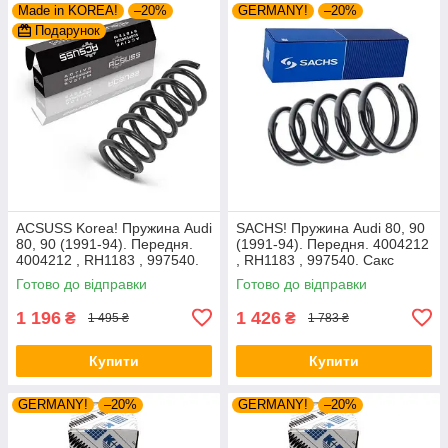
Made in KOREA!
–20%
GERMANY!
–20%
Подарунок
ACSUSS Korea! Пружина Audi
SACHS! Пружина Audi 80, 90
80, 90 (1991-94). Передня.
(1991-94). Передня. 4004212
4004212 , RH1183 , 997540.
, RH1183 , 997540. Сакс
Аксусс Корея
Готово до відправки
Готово до відправки
1 196
1 426
₴
₴
1 495 ₴
1 783 ₴
Купити
Купити
GERMANY!
–20%
GERMANY!
–20%