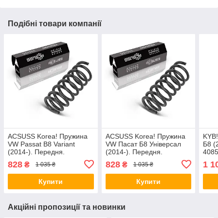
Подібні товари компанії
ACSUSS Korea! Пружина
ACSUSS Korea! Пружина
KYB
VW Passat B8 Variant
VW Пасат Б8 Універсал
Б8 (
(2014-). Передня.
(2014-). Передня.
4085
4085732 , RA4125 ,
4085732 , RA4125 ,
9938
828
828
1 1
₴
₴
1 035 ₴
1 035 ₴
993881. Аксусс Корея
993881. Аксусс Корея
Купити
Купити
Акційні пропозиції та новинки