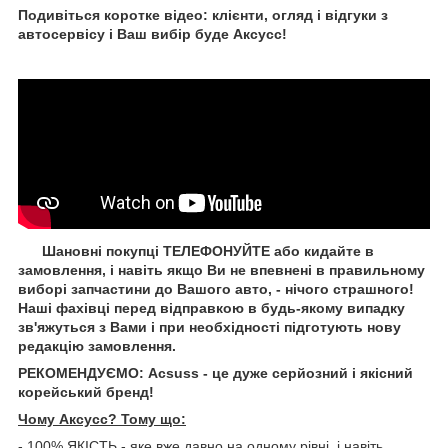
Подивіться коротке відео: клієнти, огляд і відгуки з
автосервісу і Ваш вибір буде Aксусс!
Шановні покупці ТЕЛЕФОНУЙТЕ або кидайте в
замовлення, і навіть якщо Ви не впевнені в правильному
виборі запчастини до Вашого авто, - нічого страшного!
Наші фахівці перед відправкою в будь-якому випадку
зв'яжуться з Вами і при необхідності підготують нову
редакцію замовлення.
РЕКОМЕНДУЄМО: Acsuss - це дуже серйозний і якісний
корейський бренд!
Чому Aксусс? Тому що:
- 100% ЯКІСТЬ - яке вже давно на одному рівні, і навіть