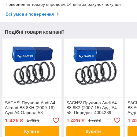
Повернення товару впродовж 14 днів за рахунок покупця
Всі умови повернення
Подібні товари компанії
SACHS! Пружина Audi A4
SACHS! Пружина Audi A4
SACH
Allroad B8 8KH (2009-16)
B8 8K2 (2007-15) Ауді А4
B8 A
Ауді А4 Олроад Б8.
Б8. Передня. 4004289 ,
Ауді
Передня. 4004289 ,
RA3798 , 993124. Сакс
Пере
1 426
1 426
1 4
₴
₴
1 783 ₴
1 783 ₴
RA3798 , 993124. Сакс
RA37
Купити
Купити