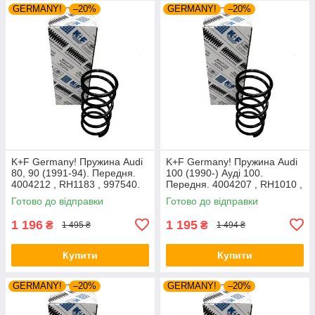
GERMANY!
–20%
GERMANY!
–20%
K+F Germany! Пружина Audi
K+F Germany! Пружина Audi
80, 90 (1991-94). Передня.
100 (1990-) Ауді 100.
4004212 , RH1183 , 997540.
Передня. 4004207 , RH1010 ,
К+Ф Німеччина
997224. К+Ф Німеччина
Готово до відправки
Готово до відправки
1 196
1 195
₴
₴
1 495 ₴
1 494 ₴
Купити
Купити
GERMANY!
–20%
GERMANY!
–20%