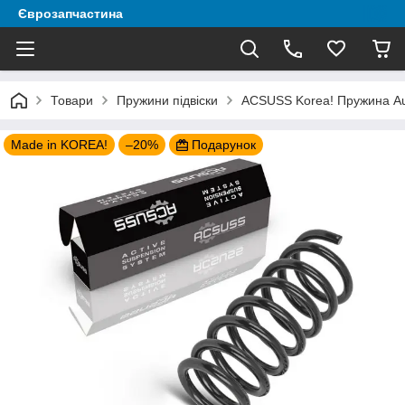
Єврозапчастина
Товари
Пружини підвіски
ACSUSS Korea! Пружина Aud
Made in KOREA!
–20%
Подарунок