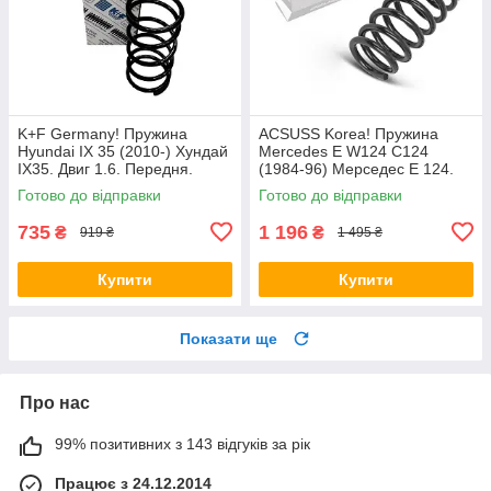
K+F Germany! Пружина
ACSUSS Korea! Пружина
Hyundai IX 35 (2010-) Хундай
Mercedes E W124 C124
IX35. Двиг 1.6. Передня.
(1984-96) Мерседес Е 124.
4037261 , RA3461 , 998967.
Задня. 4256803 , RD5084 ,
Готово до відправки
Готово до відправки
К+Ф Німеччина
996072. Аксусс Корея
735
1 196
₴
₴
919 ₴
1 495 ₴
Купити
Купити
Показати ще
Про нас
99% позитивних з 143 відгуків за рік
Працює з 24.12.2014