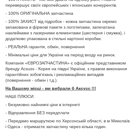
перевершує своїх європейських і японських конкурентів.
- 100% ОРИГІНАЛЬНА запчастина
- 100% ЗАХИСТ від підробок - кожна запчастина окремо
запакована в фірмові пакети з логотипами, запечатана
наклейками з лазерними елементами (шестерня і смужка), і
додатково упакована в стильні картонні коробки.
- РЕАЛЬНА гарантія, обмін, повернення
- Мінімальні ціни для України на період входу на ринок.
Компанія «ЄВРОЗАПЧАСТИНА» є офіційним представником
бренду Acsuss - Корея на півдні України, з правом виконання
гарантійних зобов'язань і рекламаційних випадків
(повернення - обмін і т.д.).
На Вашому місці - ми вибрали б Aксусс !!!
НАШІ ПЛЮСИ:
- Безумовно найнижчі ціни в інтернеті
- Відправлення БЕЗ передплати
- Передамо маршруткою по Херсонській області, в м Миколаїв
і Одеса - отримаєте запчастину через кілька годин.