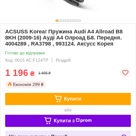
ACSUSS Korea! Пружина Audi A4 Allroad B8
8KH (2009-16) Ауді А4 Олроад Б8. Передня.
4004289 , RA3798 , 993124. Аксусс Корея
Готово до відправки
Код: 0015.AC.F124TP
Роздріб
1 196
₴
1 495 ₴
Економія
299 ₴
Купити
або
Купити з