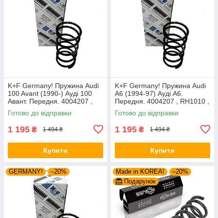
K+F Germany! Пружина Audi
K+F Germany! Пружина Audi
100 Avant (1990-) Ауді 100
A6 (1994-97) Ауді А6.
Авант. Передня. 4004207 ,
Передня. 4004207 , RH1010 ,
RH1010 , 997224. К+Ф
997224. К+Ф Німеччина
Готово до відправки
Готово до відправки
Німеччина
1 195
1 195
₴
₴
1 494 ₴
1 494 ₴
Купити
Купити
GERMANY!
–20%
Made in KOREA!
–20%
Подарунок