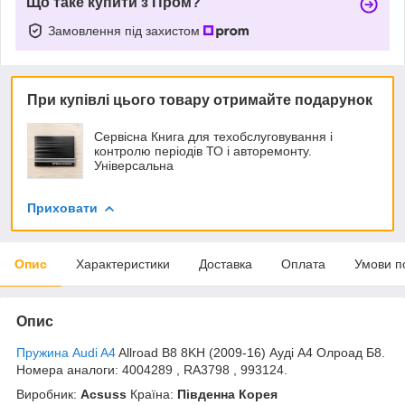
Що таке купити з Пром?
Замовлення під захистом
При купівлі цього товару отримайте подарунок
Сервісна Книга для техобслуговування і
контролю періодів ТО і авторемонту.
Універсальна
Приховати
Опис
Характеристики
Доставка
Оплата
Умови п
Опис
Пружина Audi A4
Allroad B8 8KH (2009-16) Ауді А4 Олроад Б8.
Номера аналоги: 4004289 , RA3798 , 993124.
Виробник:
Acsuss
Країна:
Південна Корея