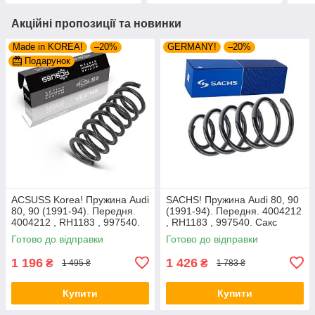
Акційні пропозиції та новинки
Made in KOREA!
–20%
GERMANY!
–20%
Подарунок
ACSUSS Korea! Пружина Audi
SACHS! Пружина Audi 80, 90
80, 90 (1991-94). Передня.
(1991-94). Передня. 4004212
4004212 , RH1183 , 997540.
, RH1183 , 997540. Сакс
Аксусс Корея
Готово до відправки
Готово до відправки
1 196
1 426
₴
₴
1 495 ₴
1 783 ₴
Купити
Купити