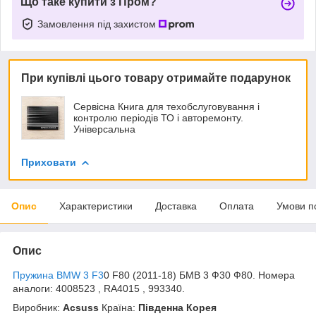
Що таке купити з Пром?
Замовлення під захистом
При купівлі цього товару отримайте подарунок
Сервісна Книга для техобслуговування і
контролю періодів ТО і авторемонту.
Універсальна
Приховати
Опис
Характеристики
Доставка
Оплата
Умови п
Опис
Пружина BMW 3 F3
0 F80 (2011-18) БМВ 3 Ф30 Ф80. Номера
аналоги: 4008523 , RA4015 , 993340.
Виробник:
Acsuss
Країна:
Південна Корея