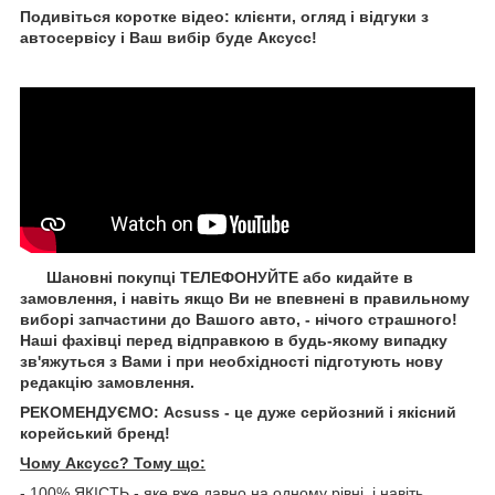
Подивіться коротке відео: клієнти, огляд і відгуки з
автосервісу і Ваш вибір буде Aксусс!
Шановні покупці ТЕЛЕФОНУЙТЕ або кидайте в
замовлення, і навіть якщо Ви не впевнені в правильному
виборі запчастини до Вашого авто, - нічого страшного!
Наші фахівці перед відправкою в будь-якому випадку
зв'яжуться з Вами і при необхідності підготують нову
редакцію замовлення.
РЕКОМЕНДУЄМО: Acsuss - це дуже серйозний і якісний
корейський бренд!
Чому Aксусс? Тому що:
- 100% ЯКІСТЬ - яке вже давно на одному рівні, і навіть