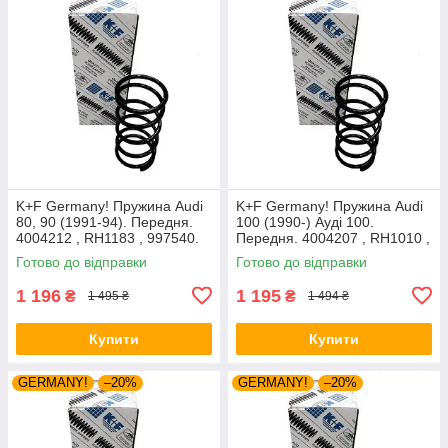
K+F Germany! Пружина Audi
K+F Germany! Пружина Audi
80, 90 (1991-94). Передня.
100 (1990-) Ауді 100.
4004212 , RH1183 , 997540.
Передня. 4004207 , RH1010 ,
К+Ф Німеччина
997224. К+Ф Німеччина
Готово до відправки
Готово до відправки
1 196
1 195
₴
₴
1 495 ₴
1 494 ₴
Купити
Купити
GERMANY!
–20%
GERMANY!
–20%