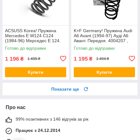
ACSUSS Korea! Пружина
K+F Germany! Пружина Audi
Mercedes E W124 C124
A6 Avant (1994-97) Ауді А6
(1984-96) Мерседес Е 124.
Авант. Передня. 4004207 ,
Задня. 4256803 , RD5084 ,
RH1010 , 997224. К+Ф
Готово до відправки
Готово до відправки
996072. Аксусс Корея
Німеччина
1 196
1 195
₴
₴
1 495 ₴
1 494 ₴
Купити
Купити
Показати ще
Про нас
99% позитивних з 146 відгуків за рік
Працює з 24.12.2014