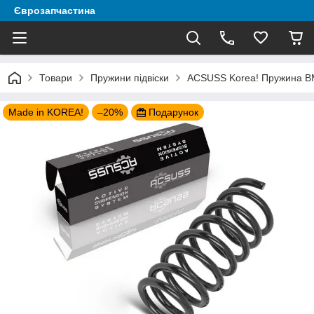
Єврозапчастина
Товари
Пружини підвіски
ACSUSS Korea! Пружина BM
Made in KOREA!
–20%
Подарунок