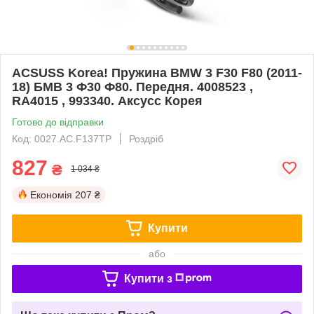
ACSUSS Korea! Пружина BMW 3 F30 F80 (2011-
18) БМВ 3 Ф30 Ф80. Передня. 4008523 ,
RA4015 , 993340. Аксусс Корея
Готово до відправки
Код: 0027.AC.F137TP
Роздріб
827
₴
1 034 ₴
Економія
207 ₴
Купити
або
Купити з