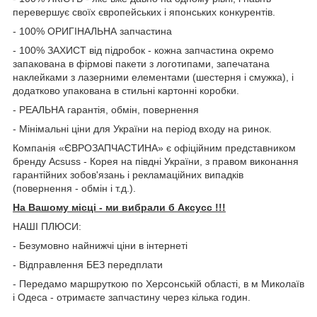
перевершує своїх європейських і японських конкурентів.
- 100% ОРИГІНАЛЬНА запчастина
- 100% ЗАХИСТ від підробок - кожна запчастина окремо
запакована в фірмові пакети з логотипами, запечатана
наклейками з лазерними елементами (шестерня і смужка), і
додатково упакована в стильні картонні коробки.
- РЕАЛЬНА гарантія, обмін, повернення
- Мінімальні ціни для України на період входу на ринок.
Компанія «ЄВРОЗАПЧАСТИНА» є офіційним представником
бренду Acsuss - Корея на півдні України, з правом виконання
гарантійних зобов'язань і рекламаційних випадків
(повернення - обмін і т.д.).
На Вашому місці - ми вибрали б Aксусс !!!
НАШІ ПЛЮСИ:
- Безумовно найнижчі ціни в інтернеті
- Відправлення БЕЗ передплати
- Передамо маршруткою по Херсонській області, в м Миколаїв
і Одеса - отримаєте запчастину через кілька годин.