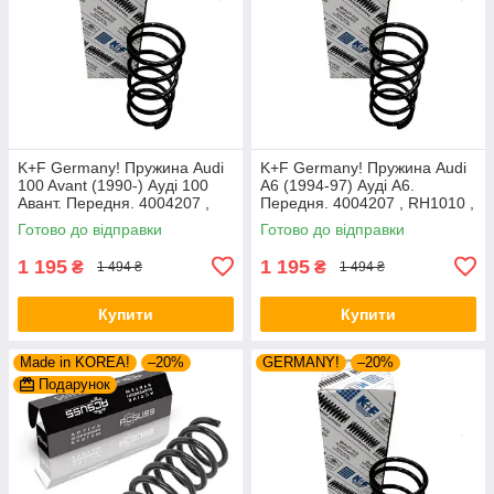
K+F Germany! Пружина Audi
K+F Germany! Пружина Audi
100 Avant (1990-) Ауді 100
A6 (1994-97) Ауді А6.
Авант. Передня. 4004207 ,
Передня. 4004207 , RH1010 ,
RH1010 , 997224. К+Ф
997224. К+Ф Німеччина
Готово до відправки
Готово до відправки
Німеччина
1 195
1 195
₴
₴
1 494 ₴
1 494 ₴
Купити
Купити
Made in KOREA!
–20%
GERMANY!
–20%
Подарунок