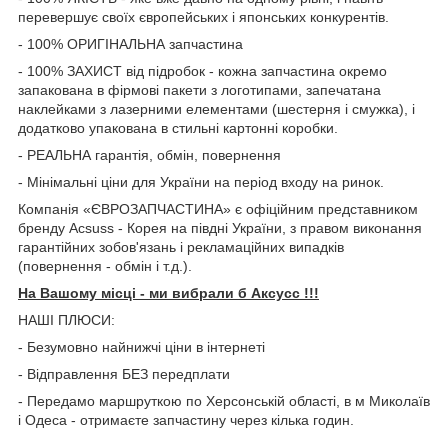
перевершує своїх європейських і японських конкурентів.
- 100% ОРИГІНАЛЬНА запчастина
- 100% ЗАХИСТ від підробок - кожна запчастина окремо
запакована в фірмові пакети з логотипами, запечатана
наклейками з лазерними елементами (шестерня і смужка), і
додатково упакована в стильні картонні коробки.
- РЕАЛЬНА гарантія, обмін, повернення
- Мінімальні ціни для України на період входу на ринок.
Компанія «ЄВРОЗАПЧАСТИНА» є офіційним представником
бренду Acsuss - Корея на півдні України, з правом виконання
гарантійних зобов'язань і рекламаційних випадків
(повернення - обмін і т.д.).
На Вашому місці - ми вибрали б Aксусс !!!
НАШІ ПЛЮСИ:
- Безумовно найнижчі ціни в інтернеті
- Відправлення БЕЗ передплати
- Передамо маршруткою по Херсонській області, в м Миколаїв
і Одеса - отримаєте запчастину через кілька годин.