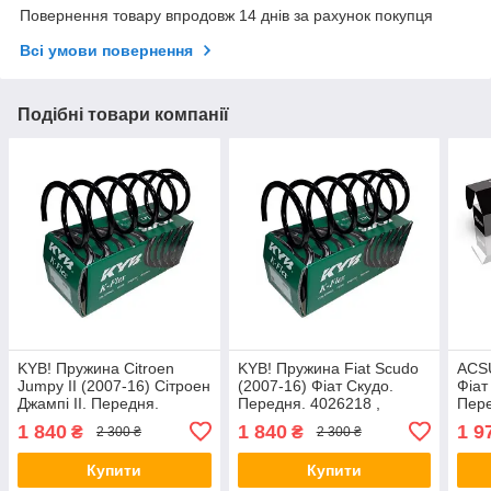
Повернення товару впродовж 14 днів за рахунок покупця
Всі умови повернення
Подібні товари компанії
KYB! Пружина Citroen
KYB! Пружина Fiat Scudo
ACS
Jumpy II (2007-16) Сітроен
(2007-16) Фіат Скудо.
Фіат
Джампі II. Передня.
Передня. 4026218 ,
Пере
4026218 , RA3551 ,
RA3551 , 993235. Каяба
RA18
1 840
1 840
1 9
₴
₴
2 300 ₴
2 300 ₴
993235. Каяба
Кор
Купити
Купити