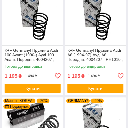
K+F Germany! Пружина Audi
K+F Germany! Пружина Audi
100 Avant (1990-) Ауді 100
A6 (1994-97) Ауді А6.
Авант. Передня. 4004207 ,
Передня. 4004207 , RH1010 ,
RH1010 , 997224. К+Ф
997224. К+Ф Німеччина
Готово до відправки
Готово до відправки
Німеччина
1 195
1 195
₴
₴
1 494 ₴
1 494 ₴
Купити
Купити
Made in KOREA!
–20%
GERMANY!
–20%
Подарунок