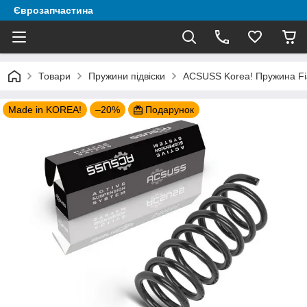
Єврозапчастина
Товари
Пружини підвіски
ACSUSS Korea! Пружина Fia
Made in KOREA!
–20%
Подарунок