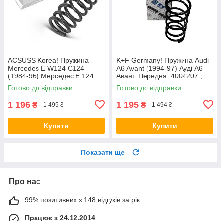
ACSUSS Korea! Пружина
K+F Germany! Пружина Audi
Mercedes E W124 C124
A6 Avant (1994-97) Ауді А6
(1984-96) Мерседес Е 124.
Авант. Передня. 4004207 ,
Задня. 4256803 , RD5084 ,
RH1010 , 997224. К+Ф
Готово до відправки
Готово до відправки
996072. Аксусс Корея
Німеччина
1 196
1 195
₴
₴
1 495 ₴
1 494 ₴
Купити
Купити
Показати ще
Про нас
99% позитивних з 148 відгуків за рік
Працює з 24.12.2014