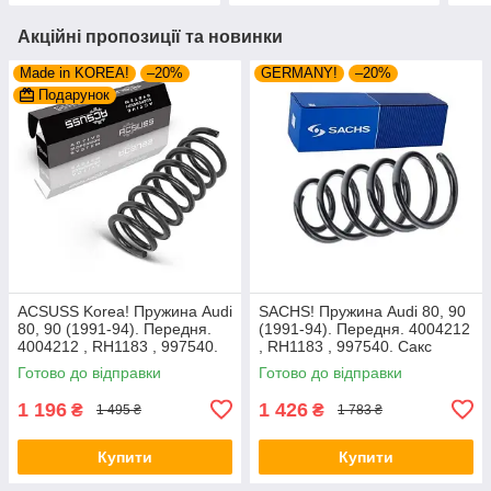
Акційні пропозиції та новинки
Made in KOREA!
–20%
GERMANY!
–20%
Подарунок
ACSUSS Korea! Пружина Audi
SACHS! Пружина Audi 80, 90
80, 90 (1991-94). Передня.
(1991-94). Передня. 4004212
4004212 , RH1183 , 997540.
, RH1183 , 997540. Сакс
Аксусс Корея
Готово до відправки
Готово до відправки
1 196
1 426
₴
₴
1 495 ₴
1 783 ₴
Купити
Купити