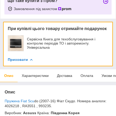
Що таке купити з Пром?
Замовлення під захистом
При купівлі цього товару отримайте подарунок
Сервісна Книга для техобслуговування і
контролю періодів ТО і авторемонту.
Універсальна
Приховати
Опис
Характеристики
Доставка
Оплата
Умови п
Опис
Пружина Fiat Scu
do (2007-16) Фіат Скудо. Номера аналоги:
4026218 , RA3551 , 993235.
Виробник:
Acsuss
Країна:
Південна Корея