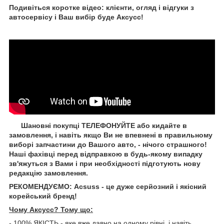
Подивіться коротке відео: клієнти, огляд і відгуки з
автосервісу і Ваш вибір буде Aксусс!
Шановні покупці ТЕЛЕФОНУЙТЕ або кидайте в
замовлення, і навіть якщо Ви не впевнені в правильному
виборі запчастини до Вашого авто, - нічого страшного!
Наші фахівці перед відправкою в будь-якому випадку
зв'яжуться з Вами і при необхідності підготують нову
редакцію замовлення.
РЕКОМЕНДУЄМО: Acsuss - це дуже серйозний і якісний
корейський бренд!
Чому Aксусс? Тому що:
- 100% ЯКІСТЬ - яке вже давно на одному рівні, і навіть