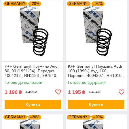
GERMANY!
–20%
GERMANY!
–20%
K+F Germany! Пружина Audi
K+F Germany! Пружина Audi
80, 90 (1991-94). Передня.
100 (1990-) Ауді 100.
4004212 , RH1183 , 997540.
Передня. 4004207 , RH1010 ,
К+Ф Німеччина
997224. К+Ф Німеччина
Готово до відправки
Готово до відправки
1 196
1 195
₴
₴
1 495 ₴
1 494 ₴
Купити
Купити
GERMANY!
–20%
GERMANY!
–20%