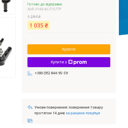
Готово до відправки
Код:
0160.AC.F157TP
1 294 ₴
1 035 ₴
Купити
Купити з
+380 (95) 844-95-59
повернення товару
протягом 14 днів
за рахунок покупця