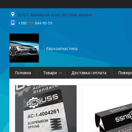
02121, Харківське шосе, 201, Київ, Україна
+380
(95)
844-95-59
Єврозапчастина
Головна
Товари
Доставка і оплата
Поверн