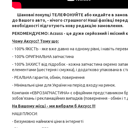
Шановні покупці ТЕЛЕФОНУЙТЕ або кидайте в замовленн
до Вашого авто, - нічого страшного! Наші фахівці пере
необхідності підготують нову редакцію замовлення.
РЕКОМЕНДУЄМО: Acsuss - це дуже серйозний і якісний 
Чому Aксусс? Тому що:
- 100% ЯКІСТЬ - яке вже давно на одному рівні, і навіть пере
- 100% ОРИГІНАЛЬНА запчастина
- 100% ЗАХИСТ від підробок - кожна запчастина окремо запа
елементами (шестерня і смужка), і додатково упакована в ст
- РЕАЛЬНА гарантія, обмін, повернення
- Мінімальні ціни для України на період входу на ринок.
Компанія «ЄВРОЗАПЧАСТИНА» є офіційним представником бренд
зобов'язань і рекламаційних випадків (повернення - обмін і т.д
На Вашому місці - ми вибрали б Aксусс !!!
НАШІ ПЛЮСИ:
- Безумовно найнижчі ціни в інтернеті