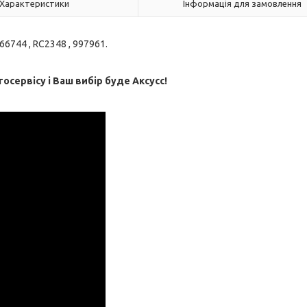
Характеристики
Інформація для замовлення
66744 , RC2348 , 997961.
тосервісу і Ваш вибір буде Aксусс!