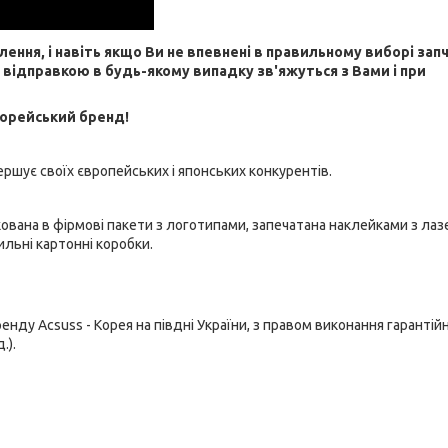
я, і навіть якщо Ви не впевнені в правильному виборі зап
д відправкою в будь-якому випадку зв'яжуться з Вами і при
корейський бренд!
вершує своїх європейських і японських конкурентів.
кована в фірмові пакети з логотипами, запечатана наклейками з ла
ильні картонні коробки.
у Acsuss - Корея на півдні України, з правом виконання гарантій
.).