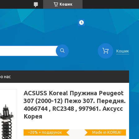
Кошик
Кошик
о нас
ACSUSS Korea! Пружина Peugeot
307 (2000-12) Пежо 307. Передня.
4066744 , RC2348 , 997961. Аксусс
Корея
Made in KOREA!
–20%