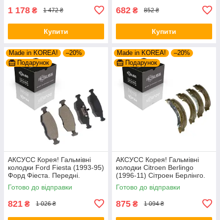
FDB1717 ,
1 178
682
₴
₴
1 472 ₴
852 ₴
Купити
Купити
Made in KOREA!
–20%
Made in KOREA!
–20%
Подарунок
Подарунок
АКСУСС Корея! Гальмівні
АКСУСС Корея! Гальмівні
колодки Ford Fiesta (1993-95)
колодки Citroen Berlingo
Форд Фіеста. Передні.
(1996-11) Сітроен Берлінго.
GDB371 , TAR579 , TAR276
Задні. Барабан. GS8635 ,
Готово до відправки
Готово до відправки
FSB567
821
875
₴
₴
1 026 ₴
1 094 ₴