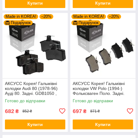
Купити
Купити
Made in KOREA!
–20%
Made in KOREA!
–20%
Подарунок
Подарунок
АКСУСС Корея! Гальмівні
АКСУСС Корея! Гальмівні
колодки Audi 80 (1978-96)
колодки VW Polo (1994-)
Ауді 80. Задні. GDB1050 ,
Фольксваген Поло. Задні.
FDB222
GDB1330 , FDB1083 ,
Готово до відправки
Готово до відправки
FDB1491 , FDB4260
682
697
₴
₴
852 ₴
871 ₴
Купити
Купити