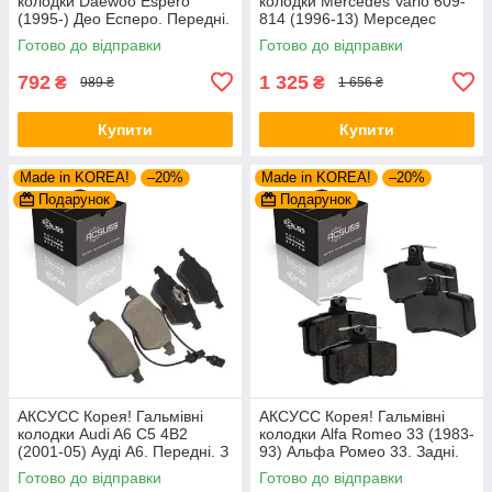
колодки Daewoo Espero
колодки Mercedes Vario 609-
(1995-) Део Есперо. Передні.
814 (1996-13) Мерседес
GDB951 , FSL584
Варіо. Задні. GDB1695 ,
Готово до відправки
Готово до відправки
FVR1522 , GDB5050
792
1 325
₴
₴
989 ₴
1 656 ₴
Купити
Купити
Made in KOREA!
–20%
Made in KOREA!
–20%
Подарунок
Подарунок
АКСУСС Корея! Гальмівні
АКСУСС Корея! Гальмівні
колодки Audi A6 С5 4B2
колодки Alfa Romeo 33 (1983-
(2001-05) Ауді А6. Передні. З
93) Альфа Ромео 33. Задні.
датчиками! GDB1307 ,
GDB1050 , FDB222
Готово до відправки
Готово до відправки
GDB1488 , FDB1323 ,