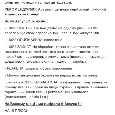
фільтри, колодки та інші автодеталі.
РЕКОМЕНДУЄМО: Acsuss - це дуже серйозний і якісний
корейський бренд!
Чому Aксусс? Тому що:
- 100% ЯКІСТЬ - яке вже давно на одному рівні, і навіть
перевершує своїх європейських і японських конкурентів.
- 100% ОРИГІНАЛЬНА запчастина
- 100% ЗАХИСТ від підробок - кожна запчастина окремо
запакована в фірмові пакети з логотипами, запечатана
наклейками з лазерними елементами (шестерня і смужка), і
додатково упакована в стильні картонні коробки.
- РЕАЛЬНА гарантія, обмін, повернення
- Мінімальні ціни для України на період входу на ринок.
Компанія «ЄВРОЗАПЧАСТИНА» є офіційним представником
бренду Acsuss - Корея на півдні України, з правом виконання
гарантійних зобов'язань і рекламаційних випадків
(повернення - обмін і т.д.).
На Вашому місці - ми вибрали б Aксусс !!!
НАШІ ПЛЮСИ: