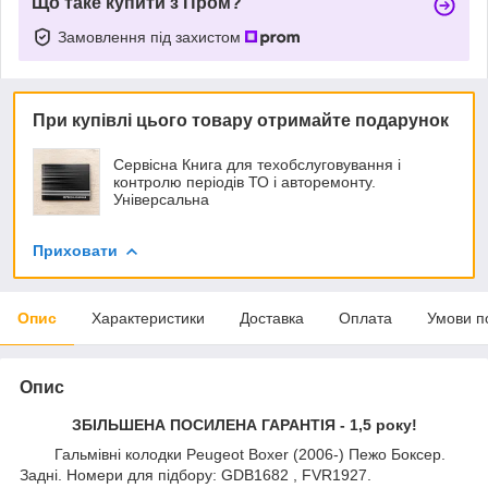
Що таке купити з Пром?
Замовлення під захистом
При купівлі цього товару отримайте подарунок
Сервісна Книга для техобслуговування і
контролю періодів ТО і авторемонту.
Універсальна
Приховати
Опис
Характеристики
Доставка
Оплата
Умови п
Опис
ЗБІЛЬШЕНА ПОСИЛЕНА ГАРАНТІЯ - 1,5 року!
Гальмівні колодки Peugeot Boxer (2006-) Пежо Боксер.
Задні. Номери для підбору: GDB1682 , FVR1927.