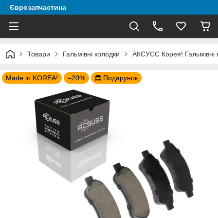
Єврозапчастина
Товари
Гальмівні колодки
АКСУСС Корея! Гальмівні 
Made in KOREA!
–20%
Подарунок