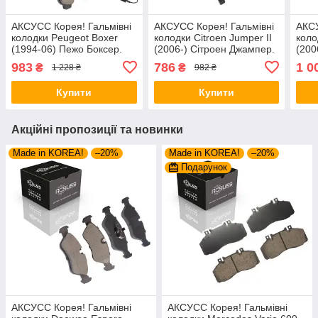
АКСУСС Корея! Гальмівні
АКСУСС Корея! Гальмівні
АКСУ
колодки Peugeot Boxer
колодки Citroen Jumper II
коло
(1994-06) Пежо Боксер.
(2006-) Сітроен Джампер.
(200
Передні. З датчиками!
Задні. GDB1682 ,
Пере
983
786
1 0
₴
₴
1 228 ₴
982 ₴
GDB1426 , FVR1397
FVR1927
GDB
Купити
Купити
Акційні пропозиції та новинки
Made in KOREA!
–20%
Made in KOREA!
–20%
Подарунок
АКСУСС Корея! Гальмівні
АКСУСС Корея! Гальмівні