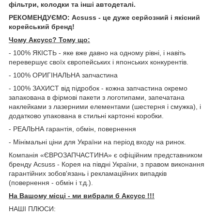
фільтри, колодки та інші автодеталі.
РЕКОМЕНДУЄМО: Acsuss - це дуже серйозний і якісний
корейський бренд!
Чому Aксусс? Тому що:
- 100% ЯКІСТЬ - яке вже давно на одному рівні, і навіть
перевершує своїх європейських і японських конкурентів.
- 100% ОРИГІНАЛЬНА запчастина
- 100% ЗАХИСТ від підробок - кожна запчастина окремо
запакована в фірмові пакети з логотипами, запечатана
наклейками з лазерними елементами (шестерня і смужка), і
додатково упакована в стильні картонні коробки.
- РЕАЛЬНА гарантія, обмін, повернення
- Мінімальні ціни для України на період входу на ринок.
Компанія «ЄВРОЗАПЧАСТИНА» є офіційним представником
бренду Acsuss - Корея на півдні України, з правом виконання
гарантійних зобов'язань і рекламаційних випадків
(повернення - обмін і т.д.).
На Вашому місці - ми вибрали б Aксусс !!!
НАШІ ПЛЮСИ: