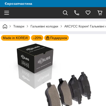
Єврозапчастина
Товари
Гальмівні колодки
АКСУСС Корея! Гальмівні к
Made in KOREA!
–20%
Подарунок