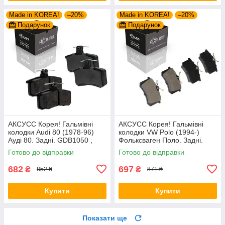
Made in KOREA!
–20%
Made in KOREA!
–20%
Подарунок
Подарунок
АКСУСС Корея! Гальмівні
АКСУСС Корея! Гальмівні
колодки Audi 80 (1978-96)
колодки VW Polo (1994-)
Ауді 80. Задні. GDB1050 ,
Фольксваген Поло. Задні.
FDB222
GDB1330 , FDB1083 ,
Готово до відправки
Готово до відправки
FDB1491 , FDB4260
682
697
₴
₴
852 ₴
871 ₴
Купити
Купити
Показати ще