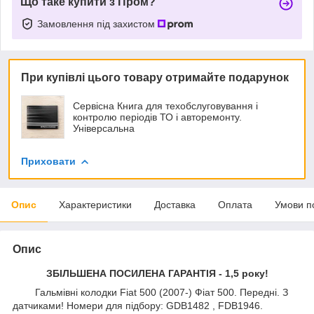
Що таке купити з Пром?
Замовлення під захистом
При купівлі цього товару отримайте подарунок
Сервісна Книга для техобслуговування і
контролю періодів ТО і авторемонту.
Універсальна
Приховати
Опис
Характеристики
Доставка
Оплата
Умови п
Опис
ЗБІЛЬШЕНА ПОСИЛЕНА ГАРАНТІЯ - 1,5 року!
Гальмівні колодки Fiat 500 (2007-) Фіат 500. Передні. З
датчиками! Номери для підбору: GDB1482 , FDB1946.