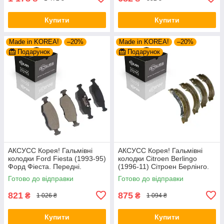
Купити
Купити
Made in KOREA!
–20%
Made in KOREA!
–20%
Подарунок
Подарунок
АКСУСС Корея! Гальмівні
АКСУСС Корея! Гальмівні
колодки Ford Fiesta (1993-95)
колодки Citroen Berlingo
Форд Фіеста. Передні.
(1996-11) Сітроен Берлінго.
GDB371 , TAR579 , TAR276
Задні. Барабан. GS8635 ,
Готово до відправки
Готово до відправки
FSB567
821
875
₴
₴
1 026 ₴
1 094 ₴
Купити
Купити