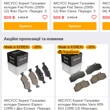
АКСУСС Корея! Гальмівні
АКСУСС Корея! Гальмівні
АКСУ
колодки Fiat Punto (2009-
колодки Fiat Siena (2000-
коло
12) Фіат Пунто. Передні. З
12) Фіат Сіена. Передні. З
06) 
датчиками! GDB1482 ,
датчиками! GDB1482 ,
датч
809
809
809
₴
₴
1 011 ₴
1 011 ₴
FDB1946
FDB1946
FDB
Купити
Купити
Акційні пропозиції та новинки
Made in KOREA!
–20%
Made in KOREA!
–20%
Подарунок
АКСУСС Корея! Гальмівні
АКСУСС Корея! Гальмівні
колодки Daewoo Espero
колодки Mercedes Vario 609-
(1995-) Део Есперо. Передні.
814 (1996-13) Мерседес