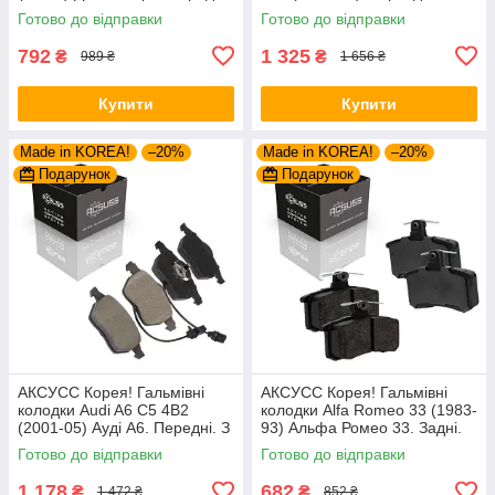
GDB951 , FSL584
Варіо. Задні. GDB1695 ,
Готово до відправки
Готово до відправки
FVR1522 , GDB5050
792
1 325
₴
₴
989 ₴
1 656 ₴
Купити
Купити
Made in KOREA!
–20%
Made in KOREA!
–20%
Подарунок
Подарунок
АКСУСС Корея! Гальмівні
АКСУСС Корея! Гальмівні
колодки Audi A6 С5 4B2
колодки Alfa Romeo 33 (1983-
(2001-05) Ауді А6. Передні. З
93) Альфа Ромео 33. Задні.
датчиками! GDB1307 ,
GDB1050 , FDB222
Готово до відправки
Готово до відправки
GDB1488 , FDB1323 ,
FDB1717 ,
1 178
682
₴
₴
1 472 ₴
852 ₴