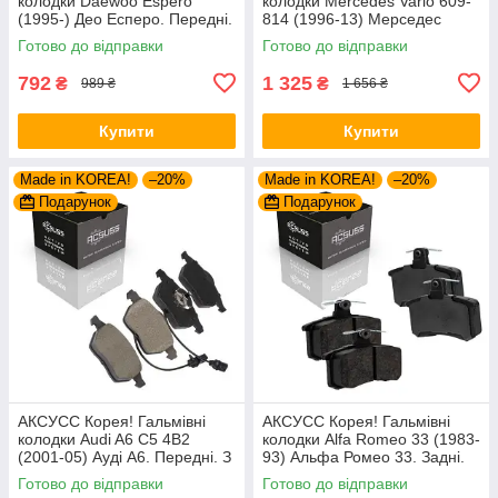
колодки Daewoo Espero
колодки Mercedes Vario 609-
(1995-) Део Есперо. Передні.
814 (1996-13) Мерседес
GDB951 , FSL584
Варіо. Задні. GDB1695 ,
Готово до відправки
Готово до відправки
FVR1522 , GDB5050
792
1 325
₴
₴
989 ₴
1 656 ₴
Купити
Купити
Made in KOREA!
–20%
Made in KOREA!
–20%
Подарунок
Подарунок
АКСУСС Корея! Гальмівні
АКСУСС Корея! Гальмівні
колодки Audi A6 С5 4B2
колодки Alfa Romeo 33 (1983-
(2001-05) Ауді А6. Передні. З
93) Альфа Ромео 33. Задні.
датчиками! GDB1307 ,
GDB1050 , FDB222
Готово до відправки
Готово до відправки
GDB1488 , FDB1323 ,