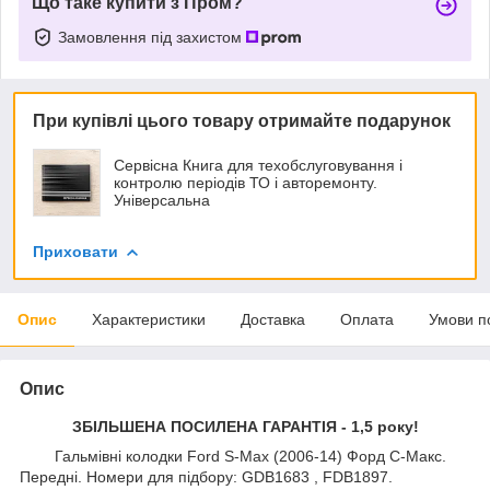
Що таке купити з Пром?
Замовлення під захистом
При купівлі цього товару отримайте подарунок
Сервісна Книга для техобслуговування і
контролю періодів ТО і авторемонту.
Універсальна
Приховати
Опис
Характеристики
Доставка
Оплата
Умови п
Опис
ЗБІЛЬШЕНА ПОСИЛЕНА ГАРАНТІЯ - 1,5 року!
Гальмівні колодки Ford S-Max (2006-14) Форд С-Макс.
Передні. Номери для підбору: GDB1683 , FDB1897.