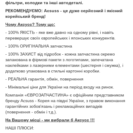
фільтри, колодки та інші автодеталі.
РЕКОМЕНДУЄМО: Acsuss - це дуже серйозний і якісний
корейський бренд!
Чому Aксусс? Тому що:
- 100% ЯКІСТЬ - яке вже давно на одному рівні, і навіть
перевершує своїх європейських і японських конкурентів.
- 100% ОРИГІНАЛЬНА запчастина
- 100% ЗАХИСТ від підробок - кожна запчастина окремо
запакована в фірмові пакети з логотипами, запечатана
наклейками з лазерними елементами (шестерня і смужка), і
додатково упакована в стильні картонні коробки.
- РЕАЛЬНА гарантія, обмін, повернення
- Мінімальні ціни для України на період входу на ринок.
Компанія «ЄВРОЗАПЧАСТИНА» є офіційним представником
бренду Acsuss - Корея на півдні України, з правом виконання
гарантійних зобов'язань і рекламаційних випадків
(повернення - обмін і т.д.).
На Вашому місці - ми вибрали б Aксусс !!!
НАШІ ПЛЮСИ: