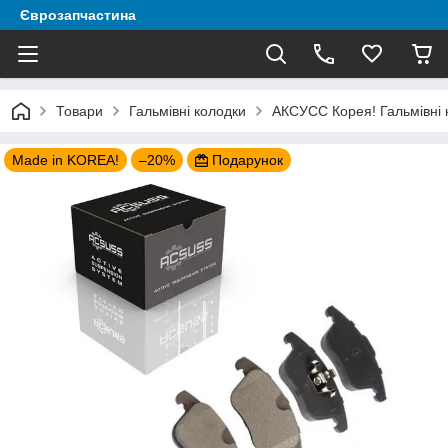
Єврозапчастина
Товари
Гальмівні колодки
АКСУСС Корея! Гальмівні 
Made in KOREA!
–20%
Подарунок