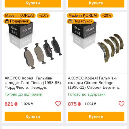
Купити
Купити
Made in KOREA!
–20%
Made in KOREA!
–20%
Подарунок
Подарунок
АКСУСС Корея! Гальмівні
АКСУСС Корея! Гальмівні
колодки Ford Fiesta (1993-95)
колодки Citroen Berlingo
Форд Фіеста. Передні.
(1996-11) Сітроен Берлінго.
GDB371 , TAR579 , TAR276
Задні. Барабан. GS8635 ,
Готово до відправки
Готово до відправки
FSB567
821
875
₴
₴
1 026 ₴
1 094 ₴
Купити
Купити