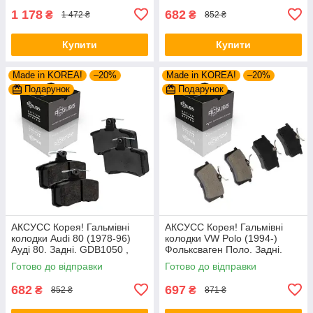
FDB1717 ,
1 178
682
₴
₴
1 472 ₴
852 ₴
Купити
Купити
Made in KOREA!
–20%
Made in KOREA!
–20%
Подарунок
Подарунок
АКСУСС Корея! Гальмівні
АКСУСС Корея! Гальмівні
колодки Audi 80 (1978-96)
колодки VW Polo (1994-)
Ауді 80. Задні. GDB1050 ,
Фольксваген Поло. Задні.
FDB222
GDB1330 , FDB1083 ,
Готово до відправки
Готово до відправки
FDB1491 , FDB4260
682
697
₴
₴
852 ₴
871 ₴