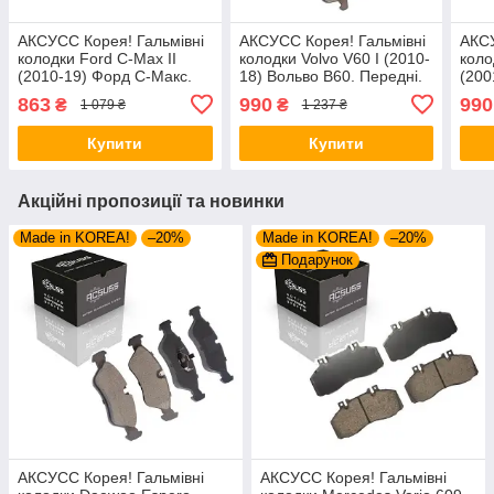
АКСУСС Корея! Гальмівні
АКСУСС Корея! Гальмівні
АКСУ
колодки Ford C-Max II
колодки Volvo V60 I (2010-
колод
(2010-19) Форд С-Макс.
18) Вольво В60. Передні.
(200
Передні. GDB1583 ,
GDB1683 , FDB1897
Пере
863
990
990
₴
₴
1 079 ₴
1 237 ₴
FDB1594 , FDB4319
FDB
Купити
Купити
Акційні пропозиції та новинки
Made in KOREA!
–20%
Made in KOREA!
–20%
Подарунок
АКСУСС Корея! Гальмівні
АКСУСС Корея! Гальмівні