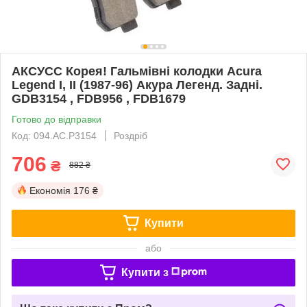
АКСУСС Корея! Гальмівні колодки Acura
Legend I, II (1987-96) Акура Легенд. Задні.
GDB3154 , FDB956 , FDB1679
Готово до відправки
Код: 094.AC.P3154
Роздріб
706
₴
882 ₴
Економія
176 ₴
Купити
або
Купити з