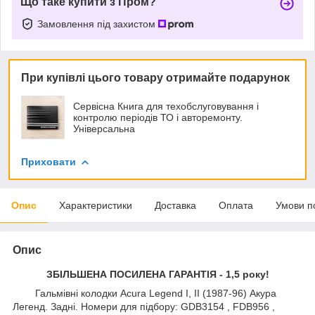
Що таке купити з Пром?
Замовлення під захистом
При купівлі цього товару отримайте подарунок
Сервісна Книга для техобслуговування і
контролю періодів ТО і авторемонту.
Універсальна
Приховати
Опис
Характеристики
Доставка
Оплата
Умови п
Опис
ЗБІЛЬШЕНА ПОСИЛЕНА ГАРАНТІЯ - 1,5 року!
Гальмівні колодки Acura Legend I, II (1987-96) Акура
Легенд. Задні. Номери для підбору: GDB3154 , FDB956 ,