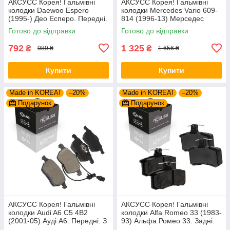
АКСУСС Корея! Гальмівні
АКСУСС Корея! Гальмівні
колодки Daewoo Espero
колодки Mercedes Vario 609-
(1995-) Део Есперо. Передні.
814 (1996-13) Мерседес
GDB951 , FSL584
Варіо. Задні. GDB1695 ,
Готово до відправки
Готово до відправки
FVR1522 , GDB5050
792
1 325
₴
₴
989 ₴
1 656 ₴
Купити
Купити
Made in KOREA!
–20%
Made in KOREA!
–20%
Подарунок
Подарунок
АКСУСС Корея! Гальмівні
АКСУСС Корея! Гальмівні
колодки Audi A6 С5 4B2
колодки Alfa Romeo 33 (1983-
(2001-05) Ауді А6. Передні. З
93) Альфа Ромео 33. Задні.
датчиками! GDB1307 ,
GDB1050 , FDB222