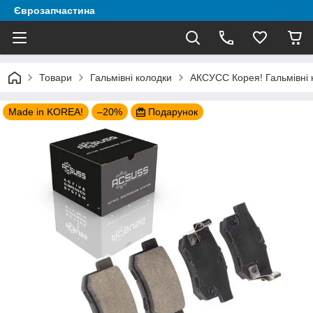
Єврозапчастина
Товари
Гальмівні колодки
АКСУСС Корея! Гальмівні к
Made in KOREA!
–20%
Подарунок