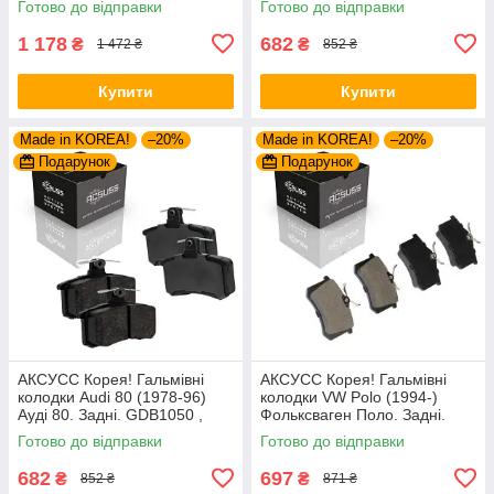
Готово до відправки
Готово до відправки
GDB1488 , FDB1323 ,
FDB1717 ,
1 178
682
₴
₴
1 472 ₴
852 ₴
Купити
Купити
Made in KOREA!
–20%
Made in KOREA!
–20%
Подарунок
Подарунок
АКСУСС Корея! Гальмівні
АКСУСС Корея! Гальмівні
колодки Audi 80 (1978-96)
колодки VW Polo (1994-)
Ауді 80. Задні. GDB1050 ,
Фольксваген Поло. Задні.
FDB222
GDB1330 , FDB1083 ,
Готово до відправки
Готово до відправки
FDB1491 , FDB4260
682
697
₴
₴
852 ₴
871 ₴