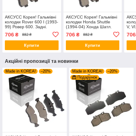
АКСУСС Корея! Гальмівні
АКСУСС Корея! Гальмівні
АКСУ
колодки Rover 600 I (1993-
колодки Honda Shuttle
коло
99) Ровер 600. Задні.
(1994-04) Хонда Шатл.
V, V
GDB3154 , FDB956 ,
Задні. GDB3154 , FDB956
Акор
706
706
706
₴
₴
882 ₴
882 ₴
FDB1679
, FDB1679
FDB
Купити
Купити
Акційні пропозиції та новинки
Made in KOREA!
–20%
Made in KOREA!
–20%
Подарунок