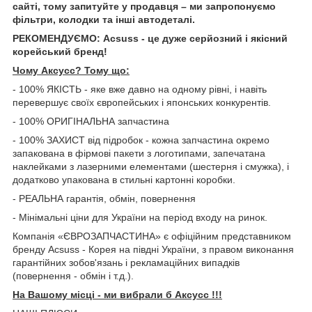
сайті, тому запитуйте у продавця – ми запропонуємо
фільтри, колодки та інші автодеталі.
РЕКОМЕНДУЄМО: Acsuss - це дуже серйозний і якісний
корейський бренд!
Чому Aксусс? Тому що:
- 100% ЯКІСТЬ - яке вже давно на одному рівні, і навіть
перевершує своїх європейських і японських конкурентів.
- 100% ОРИГІНАЛЬНА запчастина
- 100% ЗАХИСТ від підробок - кожна запчастина окремо
запакована в фірмові пакети з логотипами, запечатана
наклейками з лазерними елементами (шестерня і смужка), і
додатково упакована в стильні картонні коробки.
- РЕАЛЬНА гарантія, обмін, повернення
- Мінімальні ціни для України на період входу на ринок.
Компанія «ЄВРОЗАПЧАСТИНА» є офіційним представником
бренду Acsuss - Корея на півдні України, з правом виконання
гарантійних зобов'язань і рекламаційних випадків
(повернення - обмін і т.д.).
На Вашому місці - ми вибрали б Aксусс !!!