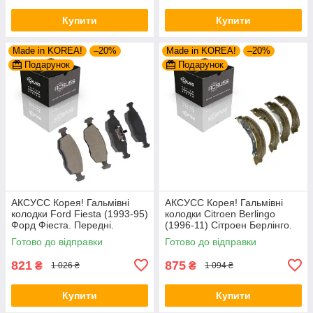
Купити
Купити
Made in KOREA!
–20%
Made in KOREA!
–20%
Подарунок
Подарунок
АКСУСС Корея! Гальмівні
АКСУСС Корея! Гальмівні
колодки Ford Fiesta (1993-95)
колодки Citroen Berlingo
Форд Фіеста. Передні.
(1996-11) Сітроен Берлінго.
GDB371 , TAR579 , TAR276
Задні. Барабан. GS8635 ,
Готово до відправки
Готово до відправки
FSB567
821
875
₴
₴
1 026 ₴
1 094 ₴
Купити
Купити