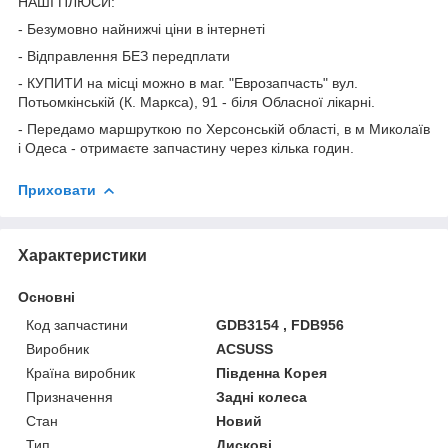
НАШІ ПЛЮСИ:
- Безумовно найнижчі ціни в інтернеті
- Відправлення БЕЗ передплати
- КУПИТИ на місці можно в маг. "Еврозапчасть" вул.
Потьомкінській (К. Маркса), 91 - біля Обласної лікарні.
- Передамо маршруткою по Херсонській області, в м Миколаїв
і Одеса - отримаєте запчастину через кілька годин.
Приховати
Характеристики
Основні
Код запчастини
GDB3154 , FDB956
Виробник
ACSUSS
Країна виробник
Південна Корея
Призначення
Задні колеса
Стан
Новий
Тип
Дискові