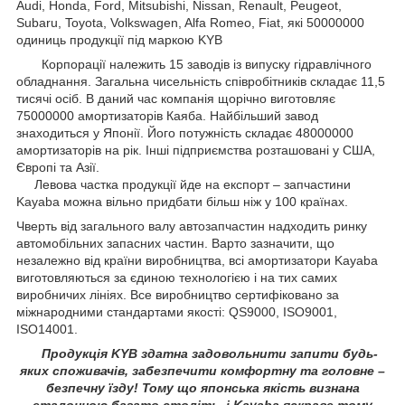
Audi, Honda, Ford, Mitsubishi, Nissan, Renault, Peugeot,
Subaru, Toyota, Volkswagen, Alfa Romeo, Fiat, які 50000000
одиниць продукції під маркою KYB
Корпорації належить 15 заводів із випуску гідравлічного
обладнання. Загальна чисельність співробітників складає 11,5
тисячі осіб. В даний час компанія щорічно виготовляє
75000000 амортизаторів Каяба. Найбільший завод
знаходиться у Японії. Його потужність складає 48000000
амортизаторів на рік. Інші підприємства розташовані у США,
Європі та Азії.
Левова частка продукції йде на експорт – запчастини
Kayaba можна вільно придбати більш ніж у 100 країнах.
Чверть від загального валу автозапчастин надходить ринку
автомобільних запасних частин. Варто зазначити, що
незалежно від країни виробництва, всі амортизатори Kayaba
виготовляються за єдиною технологією і на тих самих
виробничих лініях. Все виробництво сертифіковано за
міжнародними стандартами якості: QS9000, ISO9001,
ISO14001.
Продукція KYB здатна задовольнити запити будь-
яких споживачів, забезпечити комфортну та головне –
безпечну їзду! Тому що японська якість визнана
еталонною багато століть, і Kayaba яскраве тому