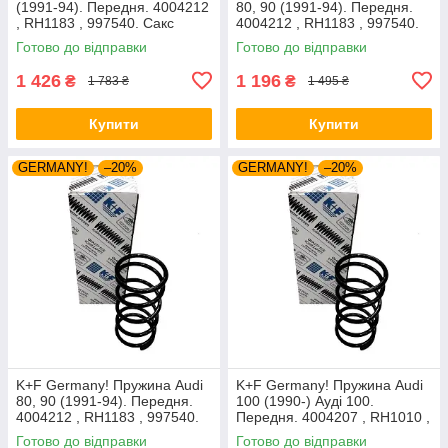
(1991-94). Передня. 4004212
80, 90 (1991-94). Передня.
, RH1183 , 997540. Сакс
4004212 , RH1183 , 997540.
Аксусс Корея
Готово до відправки
Готово до відправки
1 426
1 196
₴
₴
1 783 ₴
1 495 ₴
Купити
Купити
GERMANY!
–20%
GERMANY!
–20%
K+F Germany! Пружина Audi
K+F Germany! Пружина Audi
80, 90 (1991-94). Передня.
100 (1990-) Ауді 100.
4004212 , RH1183 , 997540.
Передня. 4004207 , RH1010 ,
К+Ф Німеччина
997224. К+Ф Німеччина
Готово до відправки
Готово до відправки