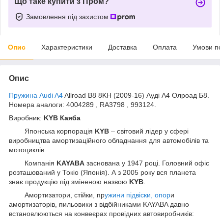
Що таке купити з Пром?
Замовлення під захистом
Опис
Характеристики
Доставка
Оплата
Умови п
Опис
Пружина Audi A4
Allroad B8 8KH (2009-16) Ауді А4 Олроад Б8.
Номера аналоги: 4004289 , RA3798 , 993124.
Виробник:
KYB Каяба
Японська корпорація
KYB
– світовий лідер у сфері
виробництва амортизаційного обладнання для автомобілів та
мотоциклів.
Компанія
KAYABA
заснована у 1947 році. Головний офіс
розташований у Токіо (Японія). А з 2005 року вся планета
знає продукцію під зміненою назвою
KYB
.
Амортизатори, стійки, пр
ужини підвіски, опор
и
амортизаторів, пильовики з відбійниками KAYABA давно
встановлюються на конвеєрах провідних автовиробників: