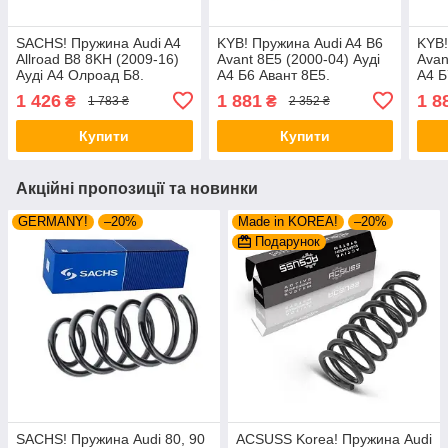
SACHS! Пружина Audi A4
KYB! Пружина Audi A4 B6
KYB!
Allroad B8 8KH (2009-16)
Avant 8E5 (2000-04) Ауді
Avan
Ауді А4 Олроад Б8.
А4 Б6 Авант 8E5.
А4 Б
Передня. 4004289 ,
Передня. 4004247 ,
Пере
1 426
1 881
1 8
₴
₴
1 783 ₴
2 352 ₴
RA3798 , 993124. Сакс
RH3370 , 998416 Каяба
RH33
Купити
Купити
Акційні пропозиції та новинки
GERMANY!
–20%
Made in KOREA!
–20%
Подарунок
SACHS! Пружина Audi 80, 90
ACSUSS Korea! Пружина Audi