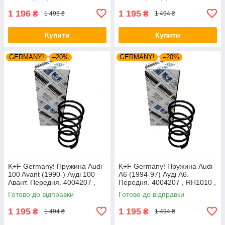
1 196
1 195
₴
₴
1 495 ₴
1 494 ₴
Купити
Купити
GERMANY!
–20%
GERMANY!
–20%
K+F Germany! Пружина Audi
K+F Germany! Пружина Audi
100 Avant (1990-) Ауді 100
A6 (1994-97) Ауді А6.
Авант. Передня. 4004207 ,
Передня. 4004207 , RH1010 ,
RH1010 , 997224. К+Ф
997224. К+Ф Німеччина
Готово до відправки
Готово до відправки
Німеччина
1 195
1 195
₴
₴
1 494 ₴
1 494 ₴