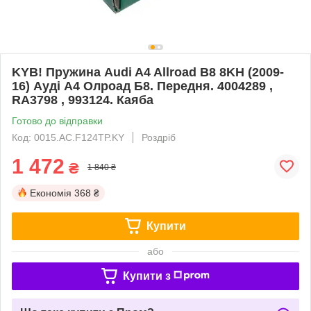
KYB! Пружина Audi A4 Allroad B8 8KH (2009-
16) Ауді А4 Олроад Б8. Передня. 4004289 ,
RA3798 , 993124. Каяба
Готово до відправки
Код: 0015.AC.F124TP.KY
Роздріб
1 472
₴
1 840 ₴
Економія
368 ₴
Купити
або
Купити з