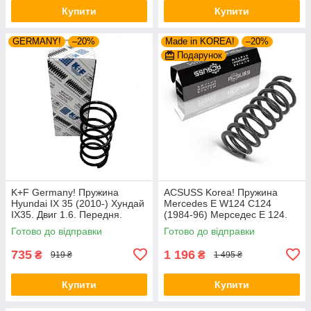
Купити
Купити
GERMANY!
–20%
Made in KOREA!
–20%
Подарунок
K+F Germany! Пружина
ACSUSS Korea! Пружина
Hyundai IX 35 (2010-) Хундай
Mercedes E W124 C124
IX35. Двиг 1.6. Передня.
(1984-96) Мерседес Е 124.
4037261 , RA3461 , 998967.
Задня. 4256803 , RD5084 ,
Готово до відправки
Готово до відправки
К+Ф Німеччина
996072. Аксусс Корея
735
1 196
₴
₴
919 ₴
1 495 ₴
Купити
Купити