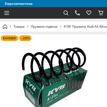
Єврозапчастина
Товари
Пружини підвіски
KYB! Пружина Audi A4 Allr
KAYABA!
–20%