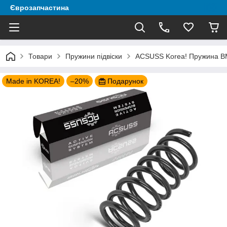
Єврозапчастина
Товари
Пружини підвіски
ACSUSS Korea! Пружина BM
Made in KOREA!
–20%
Подарунок