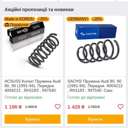
Акційні пропозиції та новинки
Made in KOREA!
–20%
GERMANY!
–20%
Подарунок
ACSUSS Korea! Пружина Audi
SACHS! Пружина Audi 80, 90
80, 90 (1991-94). Передня.
(1991-94). Передня. 4004212
4004212 , RH1183 , 997540.
, RH1183 , 997540. Сакс
Аксусс Корея
Готово до відправки
Готово до відправки
1 196
1 426
₴
₴
1 495 ₴
1 783 ₴
Купити
Купити