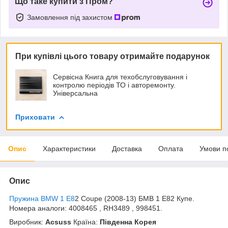
Що таке купити з Пром?
Замовлення під захистом
При купівлі цього товару отримайте подарунок
Сервісна Книга для техобслуговування і
контролю періодів ТО і авторемонту.
Універсальна
Приховати
Опис
Характеристики
Доставка
Оплата
Умови п
Опис
Пружина BMW 1 E8
2 Coupe (2008-13) БМВ 1 Е82 Купе.
Номера аналоги: 4008465 , RH3489 , 998451.
Виробник:
Acsuss
Країна:
Південна Корея