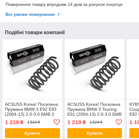
Повернення товару впродовж 14 днів за рахунок покупця
Всі умови повернення
Подібні товари компанії
ACSUSS Korea! Посилена
ACSUSS Korea! Посилена
KYB
Пружина BMW 3 E92 E93
Пружина BMW 3 Touring
Coup
(2004-13) 2.0-3.0 БМВ 3
E91 (2004-13) 2.0-3.0 БМВ
Е82 
Е92 Е93. Передня.
3 Турінг Е91. Передня.
4008
1 219
1 219
1 1
₴
₴
1 524 ₴
1 524 ₴
4008466 , RH3489 ,
4008466 , RH3489 ,
9984
998451 Аксусс Корея
998451 Аксусс
Купити
Купити