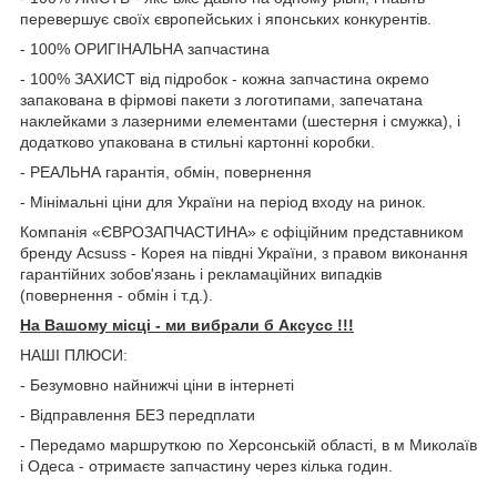
перевершує своїх європейських і японських конкурентів.
- 100% ОРИГІНАЛЬНА запчастина
- 100% ЗАХИСТ від підробок - кожна запчастина окремо
запакована в фірмові пакети з логотипами, запечатана
наклейками з лазерними елементами (шестерня і смужка), і
додатково упакована в стильні картонні коробки.
- РЕАЛЬНА гарантія, обмін, повернення
- Мінімальні ціни для України на період входу на ринок.
Компанія «ЄВРОЗАПЧАСТИНА» є офіційним представником
бренду Acsuss - Корея на півдні України, з правом виконання
гарантійних зобов'язань і рекламаційних випадків
(повернення - обмін і т.д.).
На Вашому місці - ми вибрали б Aксусс !!!
НАШІ ПЛЮСИ:
- Безумовно найнижчі ціни в інтернеті
- Відправлення БЕЗ передплати
- Передамо маршруткою по Херсонській області, в м Миколаїв
і Одеса - отримаєте запчастину через кілька годин.