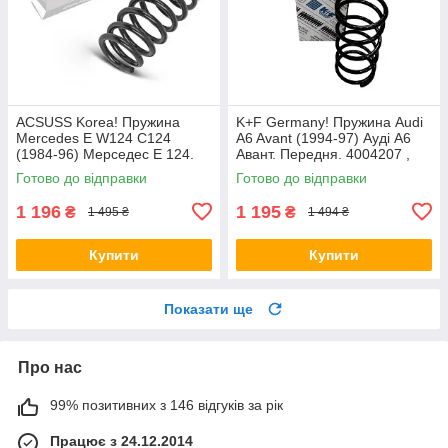
ACSUSS Korea! Пружина
K+F Germany! Пружина Audi
Mercedes E W124 C124
A6 Avant (1994-97) Ауді А6
(1984-96) Мерседес Е 124.
Авант. Передня. 4004207 ,
Задня. 4256803 , RD5084 ,
RH1010 , 997224. К+Ф
Готово до відправки
Готово до відправки
996072. Аксусс Корея
Німеччина
1 196
1 195
₴
₴
1 495 ₴
1 494 ₴
Купити
Купити
Показати ще
Про нас
99% позитивних з 146 відгуків за рік
Працює з 24.12.2014