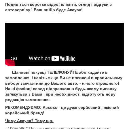
Подивіться коротке відео: клієнти, огляд і відгуки з
автосервісу і Ваш вибір буде Aксусс!
Шановні покупці ТЕЛЕФОНУЙТЕ або кидайте в
замовлення, і навіть якщо Ви не впевнені в правильному
виборі запчастини до Вашого авто, - нічого страшного!
Наші фахівці перед відправкою в будь-якому випадку
зв'яжуться з Вами і при необхідності підготують нову
редакцію замовлення.
РЕКОМЕНДУЄМО: Acsuss - це дуже серйозний і якісний
корейський бренд!
Чому Aксусс? Тому що:
- 100% ЯКІСТЬ - яке вже давно на одному рівні, і навіть