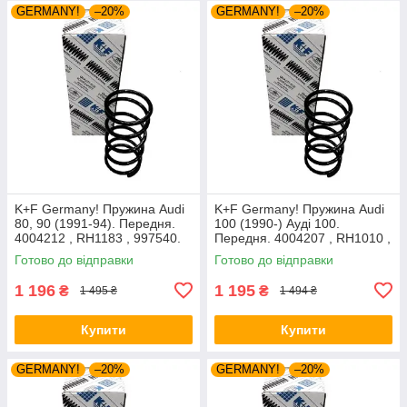
GERMANY!
–20%
GERMANY!
–20%
K+F Germany! Пружина Audi
K+F Germany! Пружина Audi
80, 90 (1991-94). Передня.
100 (1990-) Ауді 100.
4004212 , RH1183 , 997540.
Передня. 4004207 , RH1010 ,
К+Ф Німеччина
997224. К+Ф Німеччина
Готово до відправки
Готово до відправки
1 196
1 195
₴
₴
1 495 ₴
1 494 ₴
Купити
Купити
GERMANY!
–20%
GERMANY!
–20%