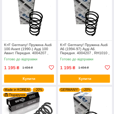
K+F Germany! Пружина Audi
K+F Germany! Пружина Audi
100 Avant (1990-) Ауді 100
A6 (1994-97) Ауді А6.
Авант. Передня. 4004207 ,
Передня. 4004207 , RH1010 ,
RH1010 , 997224. К+Ф
997224. К+Ф Німеччина
Готово до відправки
Готово до відправки
Німеччина
1 195
1 195
₴
₴
1 494 ₴
1 494 ₴
Купити
Купити
Made in KOREA!
–20%
GERMANY!
–20%
Подарунок