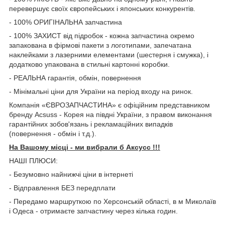
перевершує своїх європейських і японських конкурентів.
- 100% ОРИГІНАЛЬНА запчастина
- 100% ЗАХИСТ від підробок - кожна запчастина окремо
запакована в фірмові пакети з логотипами, запечатана
наклейками з лазерними елементами (шестерня і смужка), і
додатково упакована в стильні картонні коробки.
- РЕАЛЬНА гарантія, обмін, повернення
- Мінімальні ціни для України на період входу на ринок.
Компанія «ЄВРОЗАПЧАСТИНА» є офіційним представником
бренду Acsuss - Корея на півдні України, з правом виконання
гарантійних зобов'язань і рекламаційних випадків
(повернення - обмін і т.д.).
На Вашому місці - ми вибрали б Aксусс !!!
НАШІ ПЛЮСИ:
- Безумовно найнижчі ціни в інтернеті
- Відправлення БЕЗ передплати
- Передамо маршруткою по Херсонській області, в м Миколаїв
і Одеса - отримаєте запчастину через кілька годин.