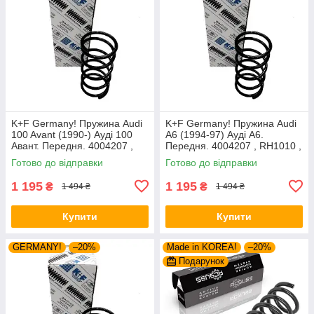
K+F Germany! Пружина Audi
K+F Germany! Пружина Audi
100 Avant (1990-) Ауді 100
A6 (1994-97) Ауді А6.
Авант. Передня. 4004207 ,
Передня. 4004207 , RH1010 ,
RH1010 , 997224. К+Ф
997224. К+Ф Німеччина
Готово до відправки
Готово до відправки
Німеччина
1 195
1 195
₴
₴
1 494 ₴
1 494 ₴
Купити
Купити
GERMANY!
–20%
Made in KOREA!
–20%
Подарунок