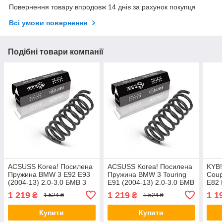
Повернення товару впродовж 14 днів за рахунок покупця
Всі умови повернення
Подібні товари компанії
ACSUSS Korea! Посилена
ACSUSS Korea! Посилена
KYB
Пружина BMW 3 E92 E93
Пружина BMW 3 Touring
Coup
(2004-13) 2.0-3.0 БМВ 3
E91 (2004-13) 2.0-3.0 БМВ
Е82 
Е92 Е93. Передня.
3 Турінг Е91. Передня.
4008
1 219
1 219
1 1
₴
₴
1 524 ₴
1 524 ₴
4008466 , RH3489 ,
4008466 , RH3489 ,
9984
998451 Аксусс Корея
998451 Аксусс
Купити
Купити