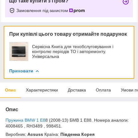
Що таке купити з Пром?
Замовлення під захистом
При купівлі цього товару отримайте подарунок
Сервісна Книга для техобслуговування і
контролю періодів ТО і авторемонту.
Універсальна
Приховати
Опис
Характеристики
Доставка
Оплата
Умови п
Опис
Пружина BMW 1 E8
8 (2008-13) БМВ 1 Е88. Номера аналоги:
4008465 , RH3489 , 998451.
Виробник:
Acsuss
Країна:
Південна Корея