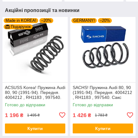
Акційні пропозиції та новинки
Made in KOREA!
–20%
GERMANY!
–20%
Подарунок
ACSUSS Korea! Пружина Audi
SACHS! Пружина Audi 80, 90
80, 90 (1991-94). Передня.
(1991-94). Передня. 4004212
4004212 , RH1183 , 997540.
, RH1183 , 997540. Сакс
Аксусс Корея
Готово до відправки
Готово до відправки
1 196
1 426
₴
₴
1 495 ₴
1 783 ₴
Купити
Купити