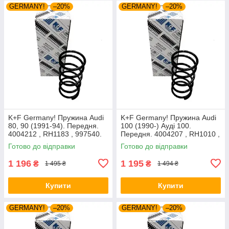
GERMANY!
–20%
GERMANY!
–20%
K+F Germany! Пружина Audi
K+F Germany! Пружина Audi
80, 90 (1991-94). Передня.
100 (1990-) Ауді 100.
4004212 , RH1183 , 997540.
Передня. 4004207 , RH1010 ,
К+Ф Німеччина
997224. К+Ф Німеччина
Готово до відправки
Готово до відправки
1 196
1 195
₴
₴
1 495 ₴
1 494 ₴
Купити
Купити
GERMANY!
–20%
GERMANY!
–20%