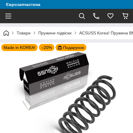
Єврозапчастина
Товари
Пружини підвіски
ACSUSS Korea! Пружина BM
Made in KOREA!
–20%
Подарунок