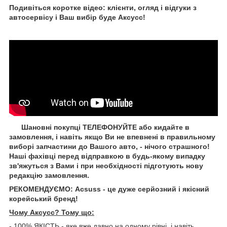
Подивіться коротке відео: клієнти, огляд і відгуки з
автосервісу і Ваш вибір буде Aксусс!
Шановні покупці ТЕЛЕФОНУЙТЕ або кидайте в
замовлення, і навіть якщо Ви не впевнені в правильному
виборі запчастини до Вашого авто, - нічого страшного!
Наші фахівці перед відправкою в будь-якому випадку
зв'яжуться з Вами і при необхідності підготують нову
редакцію замовлення.
РЕКОМЕНДУЄМО: Acsuss - це дуже серйозний і якісний
корейський бренд!
Чому Aксусс? Тому що:
- 100% ЯКІСТЬ - яке вже давно на одному рівні, і навіть