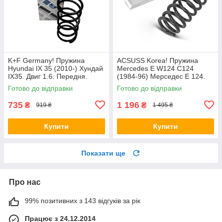
K+F Germany! Пружина
ACSUSS Korea! Пружина
Hyundai IX 35 (2010-) Хундай
Mercedes E W124 C124
IX35. Двиг 1.6. Передня.
(1984-96) Мерседес Е 124.
4037261 , RA3461 , 998967.
Задня. 4256803 , RD5084 ,
Готово до відправки
Готово до відправки
К+Ф Німеччина
996072. Аксусс Корея
735
1 196
₴
₴
919 ₴
1 495 ₴
Купити
Купити
Показати ще
Про нас
99% позитивних з 143 відгуків за рік
Працює з 24.12.2014